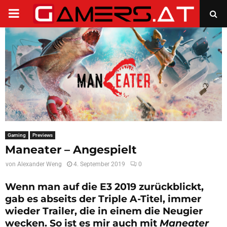
PRIMARY
MENU
Gaming
Previews
Maneater – Angespielt
von
Alexander Weng
4. September 2019
0
Wenn man auf die E3 2019 zurückblickt,
gab es abseits der Triple A-Titel, immer
wieder Trailer, die in einem die Neugier
wecken. So ist es mir auch mit
Maneater