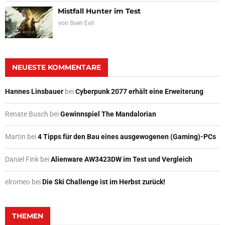
Mistfall Hunter im Test
von
Sven Evil
NEUESTE KOMMENTARE
Hannes Linsbauer
bei
Cyberpunk 2077 erhält eine Erweiterung
Renate Busch
bei
Gewinnspiel The Mandalorian
Martin
bei
4 Tipps für den Bau eines ausgewogenen (Gaming)-PCs
Daniel Fink
bei
Alienware AW3423DW im Test und Vergleich
elromeo
bei
Die Ski Challenge ist im Herbst zurück!
THEMEN