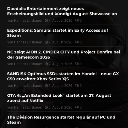
Daedalic Entertainment zeigt neues
Erscheinungsbild und kündigt August-Showcase an
von
Hannes Linsbauer
7. August 2026
0
Expeditions: Samurai startet im Early Access auf
Steam
von
Hannes Linsbauer
7. August 2026
0
NC zeigt AION 2, CINDER CITY und Project Bonfire bei
der gamescom 2026
von
Hannes Linsbauer
7. August 2026
0
SANDISK Optimus SSDs starten im Handel – neue GX
C50 erweitert Xbox Series X|S
von
Hannes Linsbauer
7. August 2026
0
GTA 6: „An Extended Look“ startet am 27. August
zuerst auf Netflix
von
Hannes Linsbauer
6. August 2026
0
The Division Resurgence startet regulär auf PC und
Steam