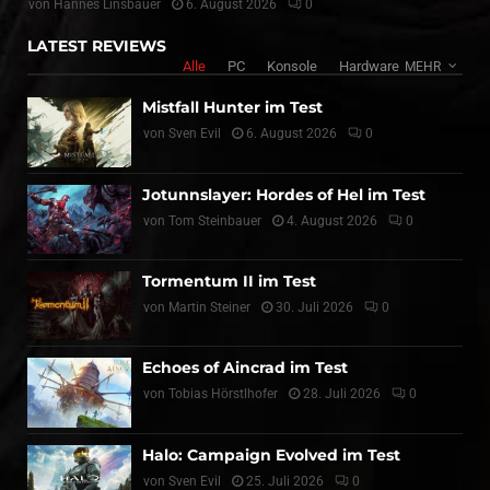
von
Hannes Linsbauer
6. August 2026
0
LATEST REVIEWS
Alle
PC
Konsole
Hardware
MEHR
Mistfall Hunter im Test
von
Sven Evil
6. August 2026
0
Jotunnslayer: Hordes of Hel im Test
von
Tom Steinbauer
4. August 2026
0
Tormentum II im Test
von
Martin Steiner
30. Juli 2026
0
Echoes of Aincrad im Test
von
Tobias Hörstlhofer
28. Juli 2026
0
Halo: Campaign Evolved im Test
von
Sven Evil
25. Juli 2026
0