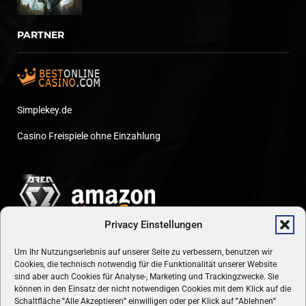
PARTNER
Simplekey.de
Casino Freispiele ohne Einzahlung
Privacy Einstellungen
Um Ihr Nutzungserlebnis auf unserer Seite zu verbessern, benutzen wir
Cookies, die technisch notwendig für die Funktionalität unserer Website
sind aber auch Cookies für Analyse-, Marketing und Trackingzwecke. Sie
können in den Einsatz der nicht notwendigen Cookies mit dem Klick auf die
Schaltfläche
"
Alle Akzeptieren
"
einwilligen oder per Klick auf
"
Ablehnen
"