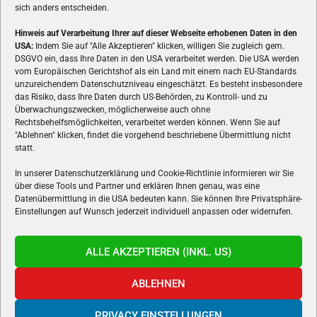
sich anders entscheiden.
Hinweis auf Verarbeitung Ihrer auf dieser Webseite erhobenen Daten in den
USA:
Indem Sie auf "Alle Akzeptieren" klicken, willigen Sie zugleich gem.
ÜBER UNS
DSGVO ein, dass Ihre Daten in den USA verarbeitet werden. Die USA werden
vom Europäischen Gerichtshof als ein Land mit einem nach EU-Standards
VON GAMERN, FÜR GAMER! Gamers.at ist das älteste Online-
unzureichendem Datenschutzniveau eingeschätzt. Es besteht insbesondere
Spielemagazin Österreichs und bringt täglich aktuelle News,
das Risiko, dass Ihre Daten durch US-Behörden, zu Kontroll- und zu
Reviews und Videos zu PC- und Konsolenspielen, Gaming-
Überwachungszwecken, möglicherweise auch ohne
Hardware und aus der Welt des e-Sport's.
Rechtsbehelfsmöglichkeiten, verarbeitet werden können. Wenn Sie auf
"Ablehnen" klicken, findet die vorgehend beschriebene Übermittlung nicht
Schreib uns:
redaktion@gamers.at
statt.
In unserer Datenschutzerklärung und Cookie-Richtlinie informieren wir Sie
über diese Tools und Partner und erklären Ihnen genau, was eine
FOLGE UNS
Datenübermittlung in die USA bedeuten kann. Sie können Ihre Privatsphäre-
Einstellungen auf Wunsch jederzeit individuell anpassen oder widerrufen.
ALLE AKZEPTIEREN (INKL. US)
ABLEHNEN
PRIVACY EINSTELLUNGEN