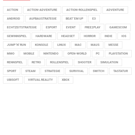
ACTION
ACTION-ADVENTURE
ACTION-ROLLENSPIEL
ADVENTURE
ANDROID
AUFBAUSTRATEGIE
BEAT 'EM UP
E3
ECHTZEITSTRATEGIE
ESPORT
EVENT
FREE2PLAY
GAMESCOM
GEWINNSPIEL
HARDWARE
HEADSET
HORROR
INDIE
IOS
JUMP 'N' RUN
KONSOLE
LINUX
MAC
MAUS
MESSE
MMO
MOBILE
NINTENDO
OPEN-WORLD
PC
PLAYSTATION
RENNSPIEL
RETRO
ROLLENSPIEL
SHOOTER
SIMULATION
SPORT
STEAM
STRATEGIE
SURVIVAL
SWITCH
TASTATUR
UBISOFT
VIRTUAL REALITY
XBOX