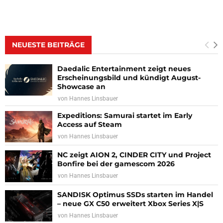
NEUESTE BEITRÄGE
Daedalic Entertainment zeigt neues
Erscheinungsbild und kündigt August-
Showcase an
von
Hannes Linsbauer
Expeditions: Samurai startet im Early
Access auf Steam
von
Hannes Linsbauer
NC zeigt AION 2, CINDER CITY und Project
Bonfire bei der gamescom 2026
von
Hannes Linsbauer
SANDISK Optimus SSDs starten im Handel
– neue GX C50 erweitert Xbox Series X|S
von
Hannes Linsbauer