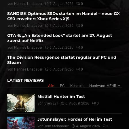
von
Hannes Linsbauer
7. August 2026
0
SANDISK Optimus SSDs starten im Handel – neue GX
C50 erweitert Xbox Series X|S
von
Hannes Linsbauer
7. August 2026
0
GTA 6: „An Extended Look“ startet am 27. August
zuerst auf Netflix
von
Hannes Linsbauer
6. August 2026
0
The Division Resurgence startet regulär auf PC und
Steam
von
Hannes Linsbauer
6. August 2026
0
LATEST REVIEWS
Alle
PC
Konsole
Hardware
MEHR
Mistfall Hunter im Test
von
Sven Evil
6. August 2026
0
Jotunnslayer: Hordes of Hel im Test
von
Tom Steinbauer
4. August 2026
0