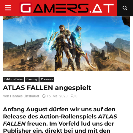
PRIMARY
MENU
Editor's Picks
Gaming
Previews
ATLAS FALLEN angespielt
von
Hannes Linsbauer
15. Mai 2023
0
Anfang August dürfen wir uns auf den
Release des Action-Rollenspiels
ATLAS
FALLEN
freuen. Im Vorfeld lud uns der
Publisher ein, direkt bei und mit den