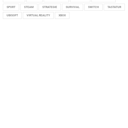
SPORT
STEAM
STRATEGIE
SURVIVAL
SWITCH
TASTATUR
UBISOFT
VIRTUAL REALITY
XBOX