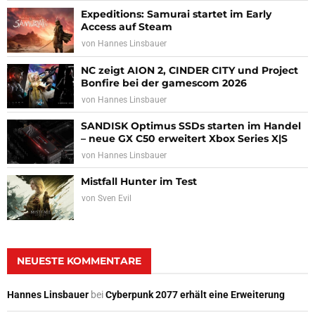
Expeditions: Samurai startet im Early
Access auf Steam
von
Hannes Linsbauer
NC zeigt AION 2, CINDER CITY und Project
Bonfire bei der gamescom 2026
von
Hannes Linsbauer
SANDISK Optimus SSDs starten im Handel
– neue GX C50 erweitert Xbox Series X|S
von
Hannes Linsbauer
Mistfall Hunter im Test
von
Sven Evil
NEUESTE KOMMENTARE
Hannes Linsbauer
bei
Cyberpunk 2077 erhält eine Erweiterung