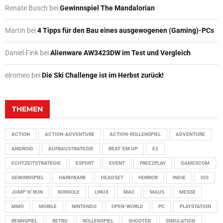
Renate Busch
bei
Gewinnspiel The Mandalorian
Martin
bei
4 Tipps für den Bau eines ausgewogenen (Gaming)-PCs
Daniel Fink
bei
Alienware AW3423DW im Test und Vergleich
elromeo
bei
Die Ski Challenge ist im Herbst zurück!
THEMEN
ACTION
ACTION-ADVENTURE
ACTION-ROLLENSPIEL
ADVENTURE
ANDROID
AUFBAUSTRATEGIE
BEAT 'EM UP
E3
ECHTZEITSTRATEGIE
ESPORT
EVENT
FREE2PLAY
GAMESCOM
GEWINNSPIEL
HARDWARE
HEADSET
HORROR
INDIE
IOS
JUMP 'N' RUN
KONSOLE
LINUX
MAC
MAUS
MESSE
MMO
MOBILE
NINTENDO
OPEN-WORLD
PC
PLAYSTATION
RENNSPIEL
RETRO
ROLLENSPIEL
SHOOTER
SIMULATION