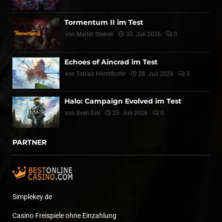
Tormentum II im Test
von
Martin Steiner
30. Juli 2026
0
Echoes of Aincrad im Test
von
Tobias Hörstlhofer
28. Juli 2026
0
Halo: Campaign Evolved im Test
von
Sven Evil
25. Juli 2026
0
PARTNER
Simplekey.de
Casino Freispiele ohne Einzahlung