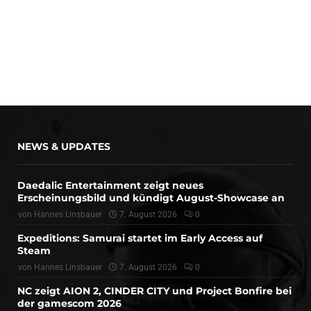
NEWS & UPDATES
Daedalic Entertainment zeigt neues
Erscheinungsbild und kündigt August-Showcase an
von
Hannes Linsbauer
7. August 2026
0
Expeditions: Samurai startet im Early Access auf
Steam
von
Hannes Linsbauer
7. August 2026
0
NC zeigt AION 2, CINDER CITY und Project Bonfire bei
der gamescom 2026