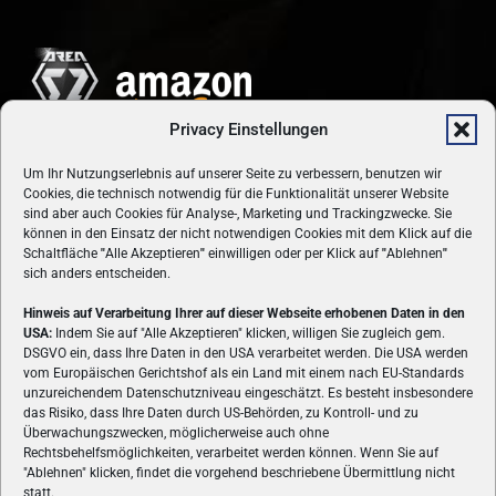
Privacy Einstellungen
Um Ihr Nutzungserlebnis auf unserer Seite zu verbessern, benutzen wir
Cookies, die technisch notwendig für die Funktionalität unserer Website
sind aber auch Cookies für Analyse-, Marketing und Trackingzwecke. Sie
können in den Einsatz der nicht notwendigen Cookies mit dem Klick auf die
Schaltfläche
"
Alle Akzeptieren
"
einwilligen oder per Klick auf
"
Ablehnen
"
sich anders entscheiden.
Hinweis auf Verarbeitung Ihrer auf dieser Webseite erhobenen Daten in den
USA:
Indem Sie auf "Alle Akzeptieren" klicken, willigen Sie zugleich gem.
ÜBER UNS
DSGVO ein, dass Ihre Daten in den USA verarbeitet werden. Die USA werden
vom Europäischen Gerichtshof als ein Land mit einem nach EU-Standards
VON GAMERN, FÜR GAMER! Gamers.at ist das älteste Online-
unzureichendem Datenschutzniveau eingeschätzt. Es besteht insbesondere
Spielemagazin Österreichs und bringt täglich aktuelle News,
das Risiko, dass Ihre Daten durch US-Behörden, zu Kontroll- und zu
Reviews und Videos zu PC- und Konsolenspielen, Gaming-
Überwachungszwecken, möglicherweise auch ohne
Hardware und aus der Welt des e-Sport's.
Rechtsbehelfsmöglichkeiten, verarbeitet werden können. Wenn Sie auf
"Ablehnen" klicken, findet die vorgehend beschriebene Übermittlung nicht
Schreib uns:
redaktion@gamers.at
statt.