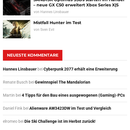
– neue GX C50 erweitert Xbox Series X|S
von
Hannes Linsbauer
Mistfall Hunter im Test
von
Sven Evil
NEUESTE KOMMENTARE
Hannes Linsbauer
bei
Cyberpunk 2077 erhält eine Erweiterung
Renate Busch
bei
Gewinnspiel The Mandalorian
Martin
bei
4 Tipps für den Bau eines ausgewogenen (Gaming)-PCs
Daniel Fink
bei
Alienware AW3423DW im Test und Vergleich
elromeo
bei
Die Ski Challenge ist im Herbst zurück!