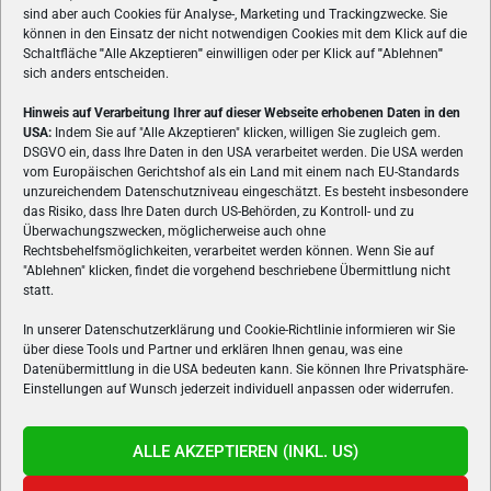
sind aber auch Cookies für Analyse-, Marketing und Trackingzwecke. Sie
können in den Einsatz der nicht notwendigen Cookies mit dem Klick auf die
Schaltfläche
"
Alle Akzeptieren
"
einwilligen oder per Klick auf
"
Ablehnen
"
sich anders entscheiden.
Hinweis auf Verarbeitung Ihrer auf dieser Webseite erhobenen Daten in den
USA:
Indem Sie auf "Alle Akzeptieren" klicken, willigen Sie zugleich gem.
ÜBER UNS
DSGVO ein, dass Ihre Daten in den USA verarbeitet werden. Die USA werden
vom Europäischen Gerichtshof als ein Land mit einem nach EU-Standards
VON GAMERN, FÜR GAMER! Gamers.at ist das älteste Online-
unzureichendem Datenschutzniveau eingeschätzt. Es besteht insbesondere
Spielemagazin Österreichs und bringt täglich aktuelle News,
das Risiko, dass Ihre Daten durch US-Behörden, zu Kontroll- und zu
Reviews und Videos zu PC- und Konsolenspielen, Gaming-
Überwachungszwecken, möglicherweise auch ohne
Hardware und aus der Welt des e-Sport's.
Rechtsbehelfsmöglichkeiten, verarbeitet werden können. Wenn Sie auf
"Ablehnen" klicken, findet die vorgehend beschriebene Übermittlung nicht
Schreib uns:
redaktion@gamers.at
statt.
In unserer Datenschutzerklärung und Cookie-Richtlinie informieren wir Sie
über diese Tools und Partner und erklären Ihnen genau, was eine
FOLGE UNS
Datenübermittlung in die USA bedeuten kann. Sie können Ihre Privatsphäre-
Einstellungen auf Wunsch jederzeit individuell anpassen oder widerrufen.
ALLE AKZEPTIEREN (INKL. US)