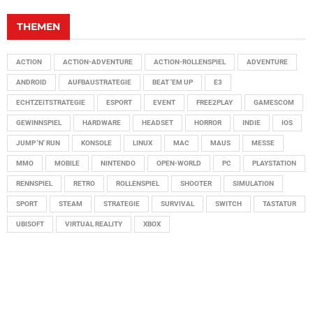
THEMEN
ACTION
ACTION-ADVENTURE
ACTION-ROLLENSPIEL
ADVENTURE
ANDROID
AUFBAUSTRATEGIE
BEAT 'EM UP
E3
ECHTZEITSTRATEGIE
ESPORT
EVENT
FREE2PLAY
GAMESCOM
GEWINNSPIEL
HARDWARE
HEADSET
HORROR
INDIE
IOS
JUMP 'N' RUN
KONSOLE
LINUX
MAC
MAUS
MESSE
MMO
MOBILE
NINTENDO
OPEN-WORLD
PC
PLAYSTATION
RENNSPIEL
RETRO
ROLLENSPIEL
SHOOTER
SIMULATION
SPORT
STEAM
STRATEGIE
SURVIVAL
SWITCH
TASTATUR
UBISOFT
VIRTUAL REALITY
XBOX