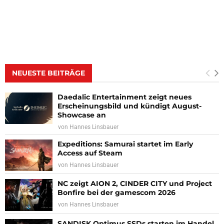
NEUESTE BEITRÄGE
Daedalic Entertainment zeigt neues
Erscheinungsbild und kündigt August-
Showcase an
von
Hannes Linsbauer
Expeditions: Samurai startet im Early
Access auf Steam
von
Hannes Linsbauer
NC zeigt AION 2, CINDER CITY und Project
Bonfire bei der gamescom 2026
von
Hannes Linsbauer
SANDISK Optimus SSDs starten im Handel