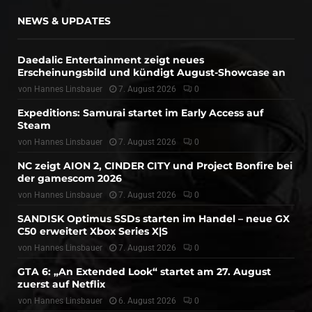
NEWS & UPDATES
Daedalic Entertainment zeigt neues
Erscheinungsbild und kündigt August-Showcase an
von
Hannes Linsbauer
7. August 2026
0
Expeditions: Samurai startet im Early Access auf
Steam
von
Hannes Linsbauer
7. August 2026
0
NC zeigt AION 2, CINDER CITY und Project Bonfire bei
der gamescom 2026
von
Hannes Linsbauer
7. August 2026
0
SANDISK Optimus SSDs starten im Handel – neue GX
C50 erweitert Xbox Series X|S
von
Hannes Linsbauer
7. August 2026
0
GTA 6: „An Extended Look“ startet am 27. August
zuerst auf Netflix
von
Hannes Linsbauer
6. August 2026
0