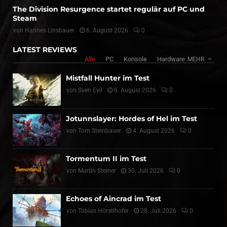
The Division Resurgence startet regulär auf PC und
Steam
von
Hannes Linsbauer
6. August 2026
0
LATEST REVIEWS
Alle
PC
Konsole
Hardware
MEHR
Mistfall Hunter im Test
von
Sven Evil
6. August 2026
0
Jotunnslayer: Hordes of Hel im Test
von
Tom Steinbauer
4. August 2026
0
Tormentum II im Test
von
Martin Steiner
30. Juli 2026
0
Echoes of Aincrad im Test
von
Tobias Hörstlhofer
28. Juli 2026
0