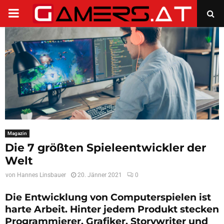
PRIMARY
MENU
Magazin
Die 7 größten Spieleentwickler der
Welt
von
Hannes Linsbauer
20. Jänner 2021
0
Die Entwicklung von Computerspielen ist
harte Arbeit. Hinter jedem Produkt stecken
Programmierer, Grafiker, Storywriter und