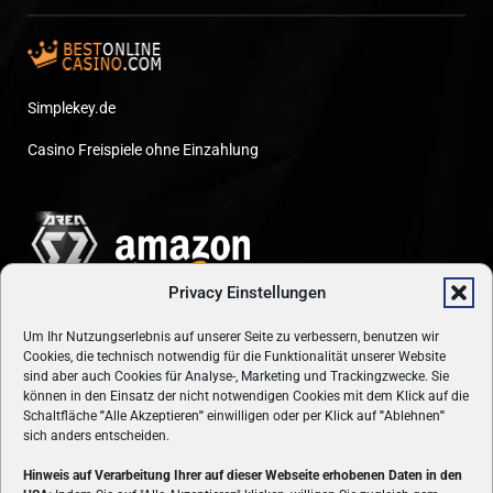
Simplekey.de
Casino Freispiele ohne Einzahlung
Privacy Einstellungen
Um Ihr Nutzungserlebnis auf unserer Seite zu verbessern, benutzen wir
Cookies, die technisch notwendig für die Funktionalität unserer Website
sind aber auch Cookies für Analyse-, Marketing und Trackingzwecke. Sie
können in den Einsatz der nicht notwendigen Cookies mit dem Klick auf die
Schaltfläche
"
Alle Akzeptieren
"
einwilligen oder per Klick auf
"
Ablehnen
"
sich anders entscheiden.
Hinweis auf Verarbeitung Ihrer auf dieser Webseite erhobenen Daten in den