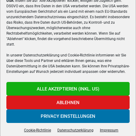
USA:
Indem Sie auf "Alle Akzeptieren" klicken, willigen Sie zugleich gem.
ÜBER UNS
DSGVO ein, dass Ihre Daten in den USA verarbeitet werden. Die USA werden
vom Europäischen Gerichtshof als ein Land mit einem nach EU-Standards
VON GAMERN, FÜR GAMER! Gamers.at ist das älteste Online-
unzureichendem Datenschutzniveau eingeschätzt. Es besteht insbesondere
Spielemagazin Österreichs und bringt täglich aktuelle News,
das Risiko, dass Ihre Daten durch US-Behörden, zu Kontroll- und zu
Reviews und Videos zu PC- und Konsolenspielen, Gaming-
Überwachungszwecken, möglicherweise auch ohne
Hardware und aus der Welt des e-Sport's.
Rechtsbehelfsmöglichkeiten, verarbeitet werden können. Wenn Sie auf
"Ablehnen" klicken, findet die vorgehend beschriebene Übermittlung nicht
Schreib uns:
redaktion@gamers.at
statt.
In unserer Datenschutzerklärung und Cookie-Richtlinie informieren wir Sie
über diese Tools und Partner und erklären Ihnen genau, was eine
FOLGE UNS
Datenübermittlung in die USA bedeuten kann. Sie können Ihre Privatsphäre-
Einstellungen auf Wunsch jederzeit individuell anpassen oder widerrufen.
ALLE AKZEPTIEREN (INKL. US)
ABLEHNEN
PRIVACY EINSTELLUNGEN
Gamers.at v6 © 1999-2024 All Rights Reserved -
Kontakt
|
Impressum
|
Datenschutzerklärung
|
Cookie Richtline
- Developed by
linomedia
Cookie-Richtlinie
Datenschutzerklärung
Impressum
powered by
overclockers.at