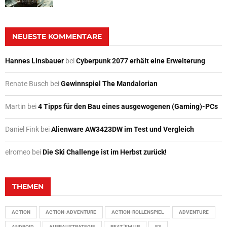
NEUESTE KOMMENTARE
Hannes Linsbauer
bei
Cyberpunk 2077 erhält eine Erweiterung
Renate Busch
bei
Gewinnspiel The Mandalorian
Martin
bei
4 Tipps für den Bau eines ausgewogenen (Gaming)-PCs
Daniel Fink
bei
Alienware AW3423DW im Test und Vergleich
elromeo
bei
Die Ski Challenge ist im Herbst zurück!
THEMEN
ACTION
ACTION-ADVENTURE
ACTION-ROLLENSPIEL
ADVENTURE
ANDROID
AUFBAUSTRATEGIE
BEAT 'EM UP
E3