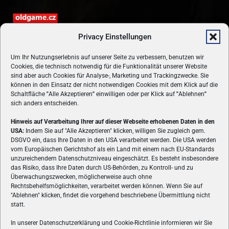
Privacy Einstellungen
Um Ihr Nutzungserlebnis auf unserer Seite zu verbessern, benutzen wir
Cookies, die technisch notwendig für die Funktionalität unserer Website
sind aber auch Cookies für Analyse-, Marketing und Trackingzwecke. Sie
können in den Einsatz der nicht notwendigen Cookies mit dem Klick auf die
Schaltfläche
"
Alle Akzeptieren
"
einwilligen oder per Klick auf
"
Ablehnen
"
sich anders entscheiden.
Hinweis auf Verarbeitung Ihrer auf dieser Webseite erhobenen Daten in den
USA:
Indem Sie auf "Alle Akzeptieren" klicken, willigen Sie zugleich gem.
ÜBER UNS
DSGVO ein, dass Ihre Daten in den USA verarbeitet werden. Die USA werden
vom Europäischen Gerichtshof als ein Land mit einem nach EU-Standards
VON GAMERN, FÜR GAMER! Gamers.at ist das älteste Online-
unzureichendem Datenschutzniveau eingeschätzt. Es besteht insbesondere
Spielemagazin Österreichs und bringt täglich aktuelle News,
das Risiko, dass Ihre Daten durch US-Behörden, zu Kontroll- und zu
Reviews und Videos zu PC- und Konsolenspielen, Gaming-
Überwachungszwecken, möglicherweise auch ohne
Hardware und aus der Welt des e-Sport's.
Rechtsbehelfsmöglichkeiten, verarbeitet werden können. Wenn Sie auf
"Ablehnen" klicken, findet die vorgehend beschriebene Übermittlung nicht
Schreib uns:
redaktion@gamers.at
statt.
In unserer Datenschutzerklärung und Cookie-Richtlinie informieren wir Sie