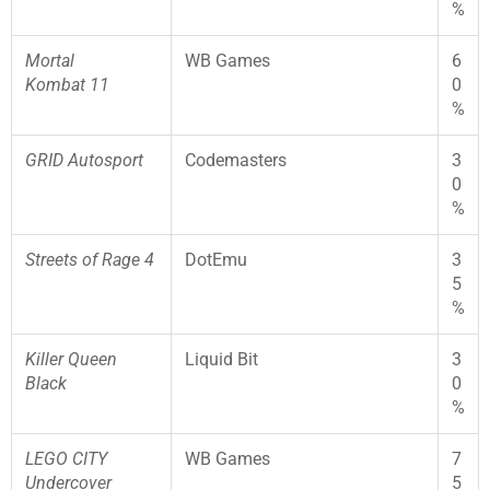
%
Mortal
WB Games
6
Kombat 11
0
%
GRID Autosport
Codemasters
3
0
%
Streets of Rage 4
DotEmu
3
5
%
Killer Queen
Liquid Bit
3
Black
0
%
LEGO CITY
WB Games
7
Undercover
5