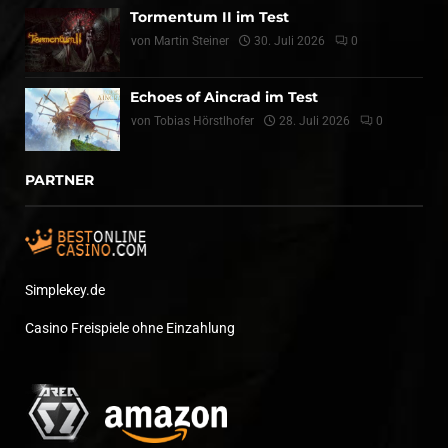
Tormentum II im Test
von
Martin Steiner
30. Juli 2026
0
Echoes of Aincrad im Test
von
Tobias Hörstlhofer
28. Juli 2026
0
PARTNER
Simplekey.de
Casino Freispiele ohne Einzahlung