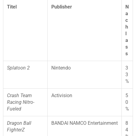
Titel
Publisher
N
a
c
h
l
a
s
s
Splatoon 2
Nintendo
3
3
%
Crash Team
Activision
5
Racing Nitro-
0
Fueled
%
Dragon Ball
BANDAI NAMCO Entertainment
8
FighterZ
4