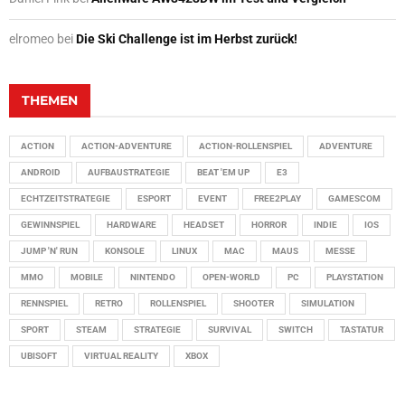
elromeo
bei
Die Ski Challenge ist im Herbst zurück!
THEMEN
ACTION
ACTION-ADVENTURE
ACTION-ROLLENSPIEL
ADVENTURE
ANDROID
AUFBAUSTRATEGIE
BEAT 'EM UP
E3
ECHTZEITSTRATEGIE
ESPORT
EVENT
FREE2PLAY
GAMESCOM
GEWINNSPIEL
HARDWARE
HEADSET
HORROR
INDIE
IOS
JUMP 'N' RUN
KONSOLE
LINUX
MAC
MAUS
MESSE
MMO
MOBILE
NINTENDO
OPEN-WORLD
PC
PLAYSTATION
RENNSPIEL
RETRO
ROLLENSPIEL
SHOOTER
SIMULATION
SPORT
STEAM
STRATEGIE
SURVIVAL
SWITCH
TASTATUR
UBISOFT
VIRTUAL REALITY
XBOX