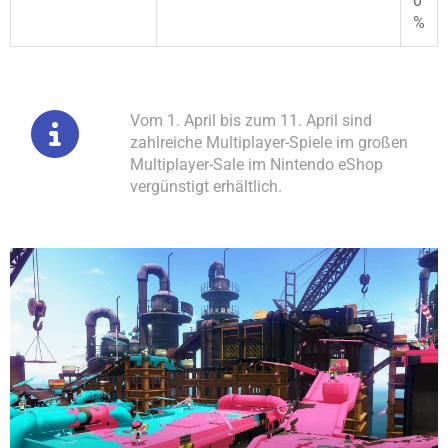
0
%
Vom 1. April bis zum 11. April sind
zahlreiche Multiplayer-Spiele im großen
Multiplayer-Sale im Nintendo eShop
vergünstigt erhältlich.