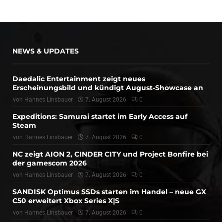
NEWS & UPDATES
Daedalic Entertainment zeigt neues
Erscheinungsbild und kündigt August-Showcase an
von
Hannes Linsbauer
7. August 2026
0
Expeditions: Samurai startet im Early Access auf
Steam
von
Hannes Linsbauer
7. August 2026
0
NC zeigt AION 2, CINDER CITY und Project Bonfire bei
der gamescom 2026
von
Hannes Linsbauer
7. August 2026
0
SANDISK Optimus SSDs starten im Handel – neue GX
C50 erweitert Xbox Series X|S
von
Hannes Linsbauer
7. August 2026
0