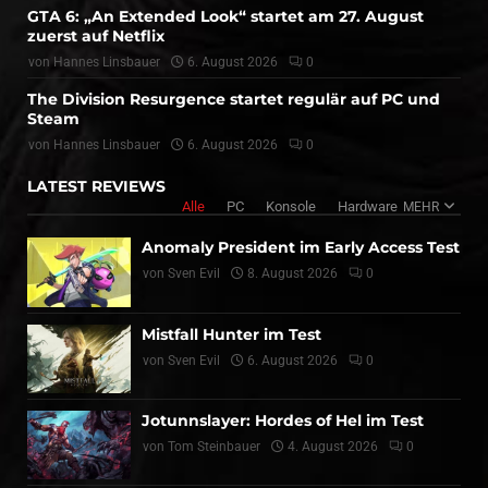
GTA 6: „An Extended Look“ startet am 27. August
zuerst auf Netflix
von
Hannes Linsbauer
6. August 2026
0
The Division Resurgence startet regulär auf PC und
Steam
von
Hannes Linsbauer
6. August 2026
0
LATEST REVIEWS
Alle
PC
Konsole
Hardware
MEHR
Anomaly President im Early Access Test
von
Sven Evil
8. August 2026
0
Mistfall Hunter im Test
von
Sven Evil
6. August 2026
0
Jotunnslayer: Hordes of Hel im Test
von
Tom Steinbauer
4. August 2026
0