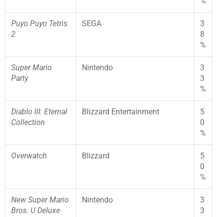
%
Puyo Puyo Tetris
SEGA
3
2
8
%
Super Mario
Nintendo
3
Party
3
%
Diablo III: Eternal
Blizzard Entertainment
5
Collection
0
%
Overwatch
Blizzard
5
0
%
New Super Mario
Nintendo
3
Bros. U Deluxe
3