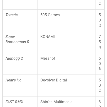
%
Terraria
505 Games
5
0
%
Super
KONAMI
7
Bomberman R
5
%
Nidhogg 2
Messhof
6
0
%
Heave Ho
Devolver Digital
5
0
%
FAST RMX
Shin’en Multimedia
3