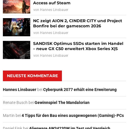
Access auf Steam
von
Hannes Linsbauer
NC zeigt AION 2, CINDER CITY und Project
Bonfire bei der gamescom 2026
von
Hannes Linsbauer
SANDISK Optimus SSDs starten im Handel
– neue GX C50 erweitert Xbox Series X|S
von
Hannes Linsbauer
NEUESTE KOMMENTARE
Hannes Linsbauer
bei
Cyberpunk 2077 erhält eine Erweiterung
Renate Busch
bei
Gewinnspiel The Mandalorian
Martin
bei
4 Tipps für den Bau eines ausgewogenen (Gaming)-PCs
Daniel Fink
bei
Alienware AW3423DW im Test und Vergleich