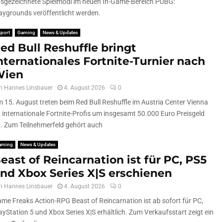
sgezeichnete Spielmodi im neuen In-Game-Bereich PUBG:
aygrounds veröffentlicht werden.
port
Gaming
News & Updates
ed Bull Reshuffle bringt
nternationales Fortnite-Turnier nach
Wien
n
Hannes Linsbauer
4. August 2026
0
 15. August treten beim Red Bull Reshuffle im Austria Center Vienna
 internationale Fortnite-Profis um insgesamt 50.000 Euro Preisgeld
. Zum Teilnehmerfeld gehört auch
aming
News & Updates
east of Reincarnation ist für PC, PS5
nd Xbox Series X|S erschienen
n
Hannes Linsbauer
4. August 2026
0
me Freaks Action-RPG Beast of Reincarnation ist ab sofort für PC,
ayStation 5 und Xbox Series X|S erhältlich. Zum Verkaufsstart zeigt ein