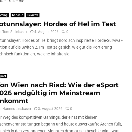
uer Trailer die
aming
Konsole
Reviews
otunnslayer: Hordes of Hel im Test
n
Tom Steinbauer
4. August 2026
0
tunnslayer: Hordes of Hel bringt nordisch inspirierte Horde-Survival-
tion auf die Switch 2. Im Test zeigt sich, wie gut die Portierung
chnisch funktioniert, welche Inhalte sie
port
on Wien nach Riad: Wie der eSport
026 endgültig im Mainstream
ankommt
n
Hannes Linsbauer
3. August 2026
0
r Weg des kompetitiven Gamings, der einst mit kleinen
schenveranstaltungen begann und heute ausverkaufte Arenen füllt,
t sich in den vergangenen Monaten dramatisch beschleunigt, was