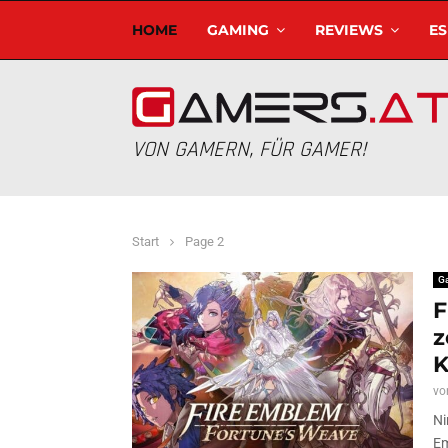
HOME
GAMING
REVIEWS
E
VON GAMERN, FÜR GAMER!
Start
Page 2
G
F
z
K
vo
Ni
Em