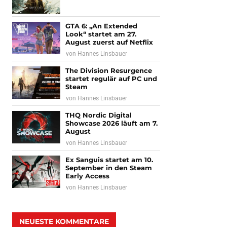
GTA 6: „An Extended
Look“ startet am 27.
August zuerst auf Netflix
von
Hannes Linsbauer
The Division Resurgence
startet regulär auf PC und
Steam
von
Hannes Linsbauer
THQ Nordic Digital
Showcase 2026 läuft am 7.
August
von
Hannes Linsbauer
Ex Sanguis startet am 10.
September in den Steam
Early Access
von
Hannes Linsbauer
NEUESTE KOMMENTARE