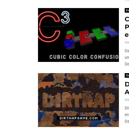
Ed
C
P
e
vo
Da
un
De
G
D
A
vo
DI
er
Da