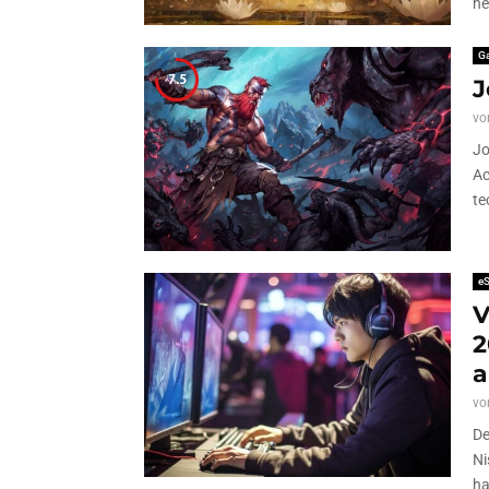
ne
G
7.5
J
vo
Jo
Ac
te
eS
V
2
vo
De
Ni
ha