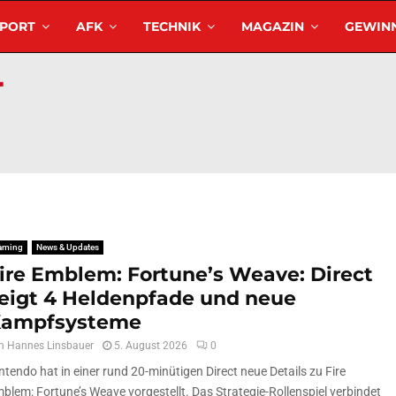
SPORT
AFK
TECHNIK
MAGAZIN
GEWINN
aming
News & Updates
ire Emblem: Fortune’s Weave: Direct
eigt 4 Heldenpfade und neue
ampfsysteme
n
Hannes Linsbauer
5. August 2026
0
ntendo hat in einer rund 20-minütigen Direct neue Details zu Fire
blem: Fortune’s Weave vorgestellt. Das Strategie-Rollenspiel verbindet