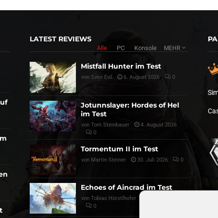
LATEST REVIEWS
PA
Alle
PC
Konsole
MEHR
Mistfall Hunter im Test
von
Sven Evil
6. August 2026
0
Sim
auf
Jotunnslayer: Hordes of Hel
Cas
im Test
von
Tom Steinbauer
4. August 2026
0
am
Tormentum II im Test
von
Martin Steiner
30. Juli 2026
0
den
Echoes of Aincrad im Test
von
Tobias Hörstlhofer
28. Juli 2026
0
t