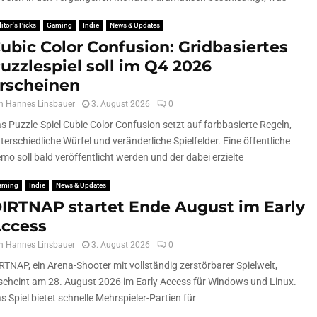
itor's Picks
Gaming
Indie
News & Updates
ubic Color Confusion: Gridbasiertes
uzzlespiel soll im Q4 2026
rscheinen
n
Hannes Linsbauer
3. August 2026
0
s Puzzle-Spiel Cubic Color Confusion setzt auf farbbasierte Regeln,
terschiedliche Würfel und veränderliche Spielfelder. Eine öffentliche
mo soll bald veröffentlicht werden und der dabei erzielte
aming
Indie
News & Updates
IRTNAP startet Ende August im Early
ccess
n
Hannes Linsbauer
3. August 2026
0
RTNAP, ein Arena-Shooter mit vollständig zerstörbarer Spielwelt,
scheint am 28. August 2026 im Early Access für Windows und Linux.
s Spiel bietet schnelle Mehrspieler-Partien für