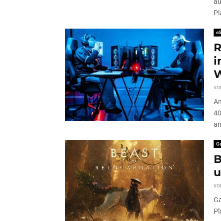
au
Pl
eS
R
i
vo
Am
40
an
G
B
u
vo
Ga
Pl