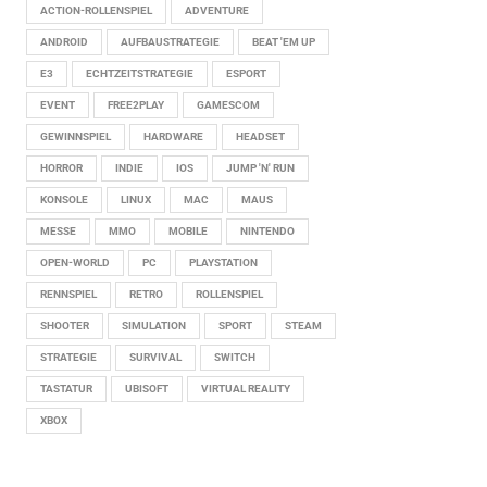
ACTION-ROLLENSPIEL
ADVENTURE
ANDROID
AUFBAUSTRATEGIE
BEAT 'EM UP
E3
ECHTZEITSTRATEGIE
ESPORT
EVENT
FREE2PLAY
GAMESCOM
GEWINNSPIEL
HARDWARE
HEADSET
HORROR
INDIE
IOS
JUMP 'N' RUN
KONSOLE
LINUX
MAC
MAUS
MESSE
MMO
MOBILE
NINTENDO
OPEN-WORLD
PC
PLAYSTATION
RENNSPIEL
RETRO
ROLLENSPIEL
SHOOTER
SIMULATION
SPORT
STEAM
STRATEGIE
SURVIVAL
SWITCH
TASTATUR
UBISOFT
VIRTUAL REALITY
XBOX