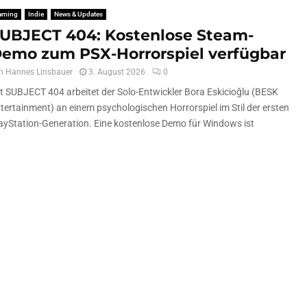
aming
Indie
News & Updates
UBJECT 404: Kostenlose Steam-
emo zum PSX-Horrorspiel verfügbar
n
Hannes Linsbauer
3. August 2026
0
t SUBJECT 404 arbeitet der Solo-Entwickler Bora Eskicioğlu (BESK
tertainment) an einem psychologischen Horrorspiel im Stil der ersten
ayStation-Generation. Eine kostenlose Demo für Windows ist