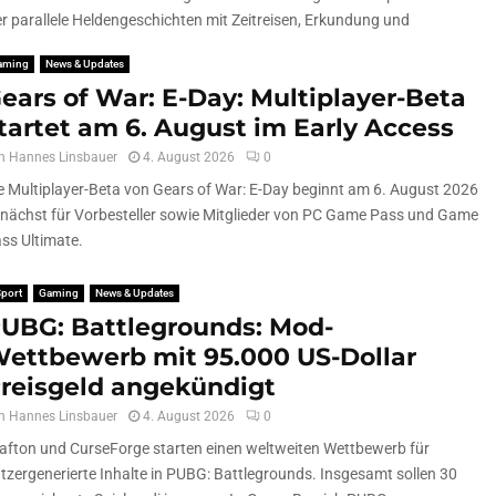
er parallele Heldengeschichten mit Zeitreisen, Erkundung und
aming
News & Updates
ears of War: E-Day: Multiplayer-Beta
tartet am 6. August im Early Access
n
Hannes Linsbauer
4. August 2026
0
e Multiplayer-Beta von Gears of War: E-Day beginnt am 6. August 2026
nächst für Vorbesteller sowie Mitglieder von PC Game Pass und Game
ss Ultimate.
port
Gaming
News & Updates
UBG: Battlegrounds: Mod-
ettbewerb mit 95.000 US-Dollar
reisgeld angekündigt
n
Hannes Linsbauer
4. August 2026
0
afton und CurseForge starten einen weltweiten Wettbewerb für
tzergenerierte Inhalte in PUBG: Battlegrounds. Insgesamt sollen 30