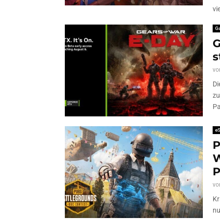
vi
G
G
s
vo
Di
zu
Pa
eS
P
W
P
vo
Kr
nu