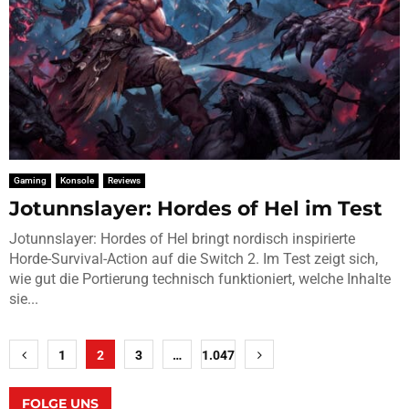
Gaming
Konsole
Reviews
Jotunnslayer: Hordes of Hel im Test
Jotunnslayer: Hordes of Hel bringt nordisch inspirierte
Horde-Survival-Action auf die Switch 2. Im Test zeigt sich,
wie gut die Portierung technisch funktioniert, welche Inhalte
sie...
Seitennummerierung
1
2
3
…
1.047
der
Beiträge
FOLGE UNS