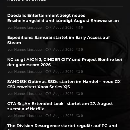
Daedalic Entertainment zeigt neues
Erscheinungsbild und kündigt August-Showcase an
von
Hannes Linsbauer
7. August 2026
0
Expeditions: Samurai startet im Early Access auf
Steam
von
Hannes Linsbauer
7. August 2026
0
NC zeigt AION 2, CINDER CITY und Project Bonfire bei
der gamescom 2026
von
Hannes Linsbauer
7. August 2026
0
SANDISK Optimus SSDs starten im Handel – neue GX
C50 erweitert Xbox Series X|S
von
Hannes Linsbauer
7. August 2026
0
GTA 6: „An Extended Look“ startet am 27. August
zuerst auf Netflix
von
Hannes Linsbauer
6. August 2026
0
The Division Resurgence startet regulär auf PC und