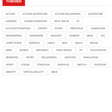
THEMEN
ACTION
ACTION-ADVENTURE
ACTION-ROLLENSPIEL
ADVENTURE
ANDROID
AUFBAUSTRATEGIE
BEAT 'EM UP
E3
ECHTZEITSTRATEGIE
ESPORT
EVENT
FREE2PLAY
GAMESCOM
GEWINNSPIEL
HARDWARE
HEADSET
HORROR
INDIE
IOS
JUMP 'N' RUN
KONSOLE
LINUX
MAC
MAUS
MESSE
MMO
MOBILE
NINTENDO
OPEN-WORLD
PC
PLAYSTATION
RENNSPIEL
RETRO
ROLLENSPIEL
SHOOTER
SIMULATION
SPORT
STEAM
STRATEGIE
SURVIVAL
SWITCH
TASTATUR
UBISOFT
VIRTUAL REALITY
XBOX