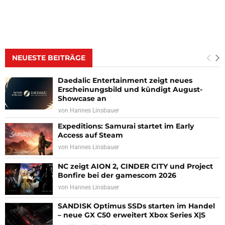
NEUESTE BEITRÄGE
Daedalic Entertainment zeigt neues
Erscheinungsbild und kündigt August-
Showcase an
von
Hannes Linsbauer
Expeditions: Samurai startet im Early
Access auf Steam
von
Hannes Linsbauer
NC zeigt AION 2, CINDER CITY und Project
Bonfire bei der gamescom 2026
von
Hannes Linsbauer
SANDISK Optimus SSDs starten im Handel
– neue GX C50 erweitert Xbox Series X|S