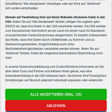
Schaltfläche
"
Alle Akzeptieren
"
einwilligen oder per Klick auf
"
Ablehnen
"
sich anders entscheiden.
Hinweis auf Verarbeitung Ihrer auf dieser Webseite erhobenen Daten in den
USA:
Indem Sie auf "Alle Akzeptieren" klicken, willigen Sie zugleich gem.
ÜBER UNS
DSGVO ein, dass Ihre Daten in den USA verarbeitet werden. Die USA werden
vom Europäischen Gerichtshof als ein Land mit einem nach EU-Standards
VON GAMERN, FÜR GAMER! Gamers.at ist das älteste Online-
unzureichendem Datenschutzniveau eingeschätzt. Es besteht insbesondere
Spielemagazin Österreichs und bringt täglich aktuelle News,
das Risiko, dass Ihre Daten durch US-Behörden, zu Kontroll- und zu
Reviews und Videos zu PC- und Konsolenspielen, Gaming-
Überwachungszwecken, möglicherweise auch ohne
Hardware und aus der Welt des e-Sport's.
Rechtsbehelfsmöglichkeiten, verarbeitet werden können. Wenn Sie auf
"Ablehnen" klicken, findet die vorgehend beschriebene Übermittlung nicht
Schreib uns:
redaktion@gamers.at
statt.
In unserer Datenschutzerklärung und Cookie-Richtlinie informieren wir Sie
über diese Tools und Partner und erklären Ihnen genau, was eine
FOLGE UNS
Datenübermittlung in die USA bedeuten kann. Sie können Ihre Privatsphäre-
Einstellungen auf Wunsch jederzeit individuell anpassen oder widerrufen.
ALLE AKZEPTIEREN (INKL. US)
ABLEHNEN