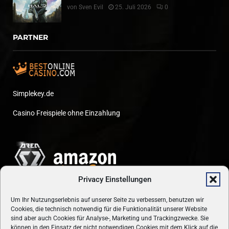
von
Sven Evil
25. Juli 2026
0
PARTNER
Simplekey.de
Casino Freispiele ohne Einzahlung
Privacy Einstellungen
Um Ihr Nutzungserlebnis auf unserer Seite zu verbessern, benutzen wir
Cookies, die technisch notwendig für die Funktionalität unserer Website
sind aber auch Cookies für Analyse-, Marketing und Trackingzwecke. Sie
können in den Einsatz der nicht notwendigen Cookies mit dem Klick auf die