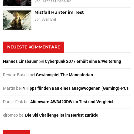
von
Hannes Linsbauer
Mistfall Hunter im Test
von
Sven Evil
NEUESTE KOMMENTARE
Hannes Linsbauer
bei
Cyberpunk 2077 erhält eine Erweiterung
Renate Busch
bei
Gewinnspiel The Mandalorian
Martin
bei
4 Tipps für den Bau eines ausgewogenen (Gaming)-PCs
Daniel Fink
bei
Alienware AW3423DW im Test und Vergleich
elromeo
bei
Die Ski Challenge ist im Herbst zurück!