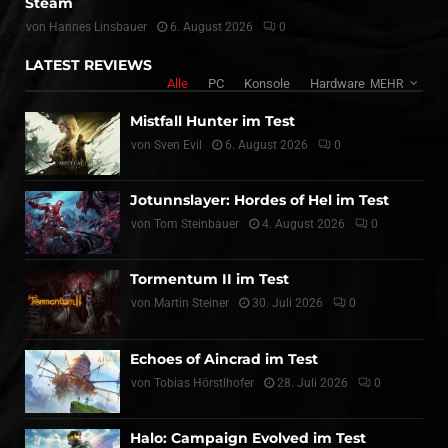
Steam
von
Hannes Linsbauer
6. August 2026
0
LATEST REVIEWS
Alle
PC
Konsole
Hardware
MEHR
Mistfall Hunter im Test
von
Sven Evil
6. August 2026
0
Jotunnslayer: Hordes of Hel im Test
von
Tom Steinbauer
4. August 2026
0
Tormentum II im Test
von
Martin Steiner
30. Juli 2026
0
Echoes of Aincrad im Test
von
Tobias Hörstlhofer
28. Juli 2026
0
Halo: Campaign Evolved im Test