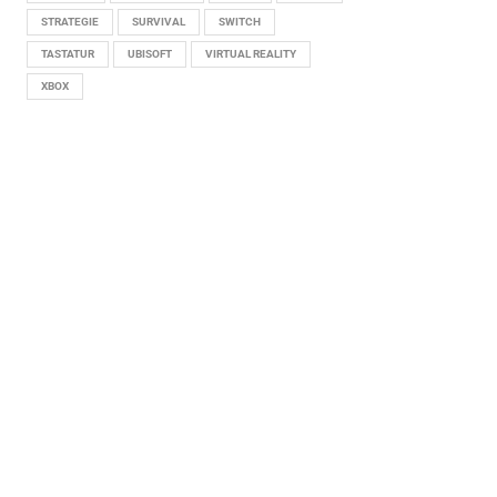
STRATEGIE
SURVIVAL
SWITCH
TASTATUR
UBISOFT
VIRTUAL REALITY
XBOX