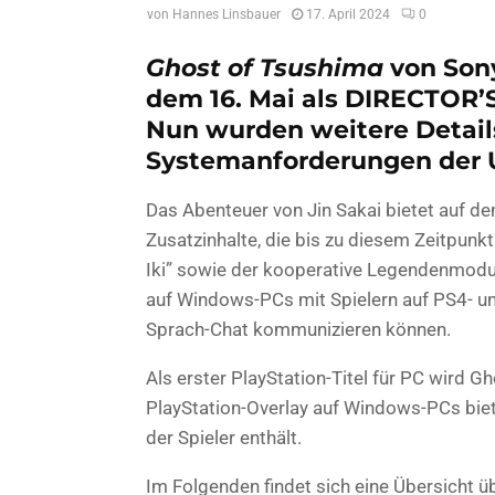
von
Hannes Linsbauer
17. April 2024
0
Ghost of Tsushima
von Sony
dem 16. Mai als DIRECTOR’S
Nun wurden weitere Detail
Systemanforderungen der
Das Abenteuer von Jin Sakai bietet auf 
Zusatzinhalte, die bis zu diesem Zeitpunkt
Iki” sowie der kooperative Legendenmodus
auf Windows-PCs mit Spielern auf PS4- 
Sprach-Chat kommunizieren können.
Als erster PlayStation-Titel für PC wird 
PlayStation-Overlay auf Windows-PCs biete
der Spieler enthält.
Im Folgenden findet sich eine Übersicht 