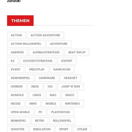
zurück!
THEMEN
ACTION
ACTION-ADVENTURE
ACTION-ROLLENSPIEL
ADVENTURE
ANDROID
AUFBAUSTRATEGIE
BEAT 'EM UP
E3
ECHTZEITSTRATEGIE
ESPORT
EVENT
FREE2PLAY
GAMESCOM
GEWINNSPIEL
HARDWARE
HEADSET
HORROR
INDIE
IOS
JUMP 'N' RUN
KONSOLE
LINUX
MAC
MAUS
MESSE
MMO
MOBILE
NINTENDO
OPEN-WORLD
PC
PLAYSTATION
RENNSPIEL
RETRO
ROLLENSPIEL
SHOOTER
SIMULATION
SPORT
STEAM