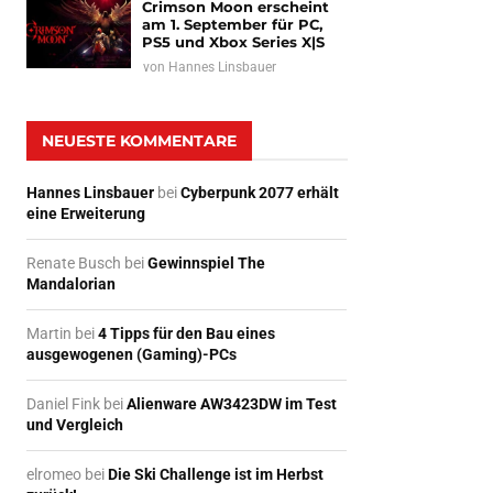
Crimson Moon erscheint
am 1. September für PC,
PS5 und Xbox Series X|S
von
Hannes Linsbauer
NEUESTE KOMMENTARE
Hannes Linsbauer
bei
Cyberpunk 2077 erhält
eine Erweiterung
Renate Busch
bei
Gewinnspiel The
Mandalorian
Martin
bei
4 Tipps für den Bau eines
ausgewogenen (Gaming)-PCs
Daniel Fink
bei
Alienware AW3423DW im Test
und Vergleich
elromeo
bei
Die Ski Challenge ist im Herbst