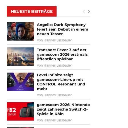
NEUESTE BEITRÄGE
Angelic: Dark Symphony
feiert sein Debüt in einem
neuen Teaser
von
Hannes Linsbauer
Transport Fever 3 auf der
gamescom 2026 erstmals
öffentlich spielbar
von
Hannes Linsbauer
Level Infinite zeigt
gamescom-Line-up mit
CONTROL Resonant und
mehr
von
Hannes Linsbauer
gamescom 2026: Nintendo
zeigt zahlreiche Switch-2-
Spiele in Köln
von
Hannes Linsbauer