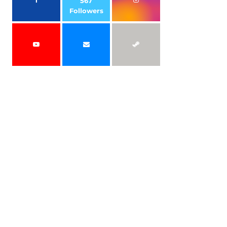
567
Followers