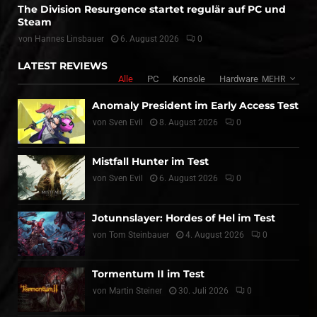
The Division Resurgence startet regulär auf PC und
Steam
von
Hannes Linsbauer
6. August 2026
0
LATEST REVIEWS
Alle
PC
Konsole
Hardware
MEHR
Anomaly President im Early Access Test
von
Sven Evil
8. August 2026
0
Mistfall Hunter im Test
von
Sven Evil
6. August 2026
0
Jotunnslayer: Hordes of Hel im Test
von
Tom Steinbauer
4. August 2026
0
Tormentum II im Test
von
Martin Steiner
30. Juli 2026
0