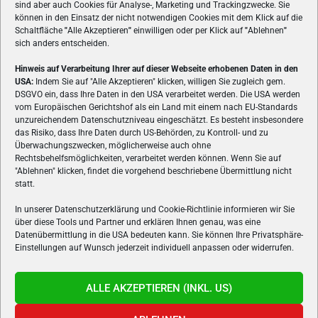
sind aber auch Cookies für Analyse-, Marketing und Trackingzwecke. Sie
können in den Einsatz der nicht notwendigen Cookies mit dem Klick auf die
Schaltfläche
"
Alle Akzeptieren
"
einwilligen oder per Klick auf
"
Ablehnen
"
sich anders entscheiden.
Hinweis auf Verarbeitung Ihrer auf dieser Webseite erhobenen Daten in den
USA:
Indem Sie auf "Alle Akzeptieren" klicken, willigen Sie zugleich gem.
ÜBER UNS
DSGVO ein, dass Ihre Daten in den USA verarbeitet werden. Die USA werden
vom Europäischen Gerichtshof als ein Land mit einem nach EU-Standards
VON GAMERN, FÜR GAMER! Gamers.at ist das älteste Online-
unzureichendem Datenschutzniveau eingeschätzt. Es besteht insbesondere
Spielemagazin Österreichs und bringt täglich aktuelle News,
das Risiko, dass Ihre Daten durch US-Behörden, zu Kontroll- und zu
Reviews und Videos zu PC- und Konsolenspielen, Gaming-
Überwachungszwecken, möglicherweise auch ohne
Rechtsbehelfsmöglichkeiten, verarbeitet werden können. Wenn Sie auf
Hardware und aus der Welt des e-Sport's.
"Ablehnen" klicken, findet die vorgehend beschriebene Übermittlung nicht
statt.
Schreib uns:
redaktion@gamers.at
In unserer Datenschutzerklärung und Cookie-Richtlinie informieren wir Sie
über diese Tools und Partner und erklären Ihnen genau, was eine
FOLGE UNS
Datenübermittlung in die USA bedeuten kann. Sie können Ihre Privatsphäre-
Einstellungen auf Wunsch jederzeit individuell anpassen oder widerrufen.
ALLE AKZEPTIEREN (INKL. US)