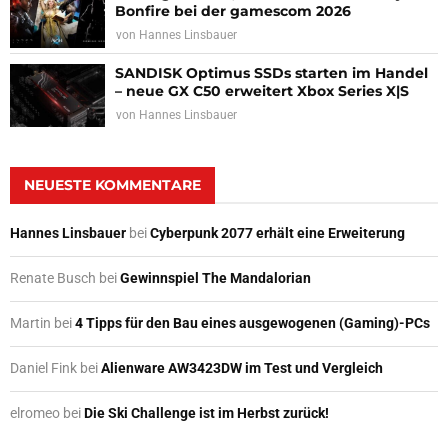
Bonfire bei der gamescom 2026
von
Hannes Linsbauer
SANDISK Optimus SSDs starten im Handel
– neue GX C50 erweitert Xbox Series X|S
von
Hannes Linsbauer
NEUESTE KOMMENTARE
Hannes Linsbauer
bei
Cyberpunk 2077 erhält eine Erweiterung
Renate Busch
bei
Gewinnspiel The Mandalorian
Martin
bei
4 Tipps für den Bau eines ausgewogenen (Gaming)-PCs
Daniel Fink
bei
Alienware AW3423DW im Test und Vergleich
elromeo
bei
Die Ski Challenge ist im Herbst zurück!