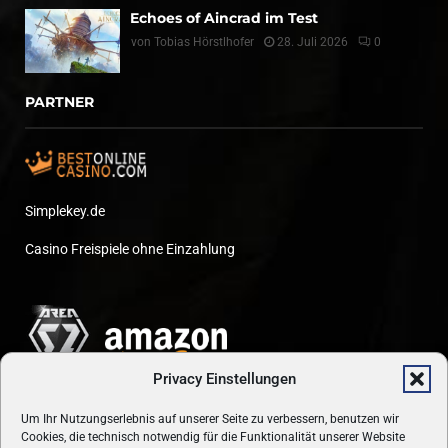
Echoes of Aincrad im Test
von
Tobias Hörstlhofer
28. Juli 2026
0
PARTNER
Simplekey.de
Casino Freispiele ohne Einzahlung
Privacy Einstellungen
Um Ihr Nutzungserlebnis auf unserer Seite zu verbessern, benutzen wir
Cookies, die technisch notwendig für die Funktionalität unserer Website