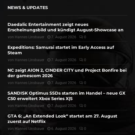
NEWS & UPDATES
Daedalic Entertainment zeigt neues
Erscheinungsbild und kündigt August-Showcase an
von
Hannes Linsbauer
7. August 2026
0
Expeditions: Samurai startet im Early Access auf
Steam
von
Hannes Linsbauer
7. August 2026
0
NC zeigt AION 2, CINDER CITY und Project Bonfire bei
der gamescom 2026
von
Hannes Linsbauer
7. August 2026
0
SANDISK Optimus SSDs starten im Handel – neue GX
C50 erweitert Xbox Series X|S
von
Hannes Linsbauer
7. August 2026
0
GTA 6: „An Extended Look“ startet am 27. August
zuerst auf Netflix
von
Hannes Linsbauer
6. August 2026
0