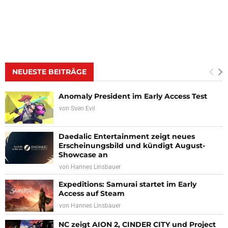
NEUESTE BEITRÄGE
Anomaly President im Early Access Test
von
Sven Evil
Daedalic Entertainment zeigt neues
Erscheinungsbild und kündigt August-
Showcase an
von
Hannes Linsbauer
Expeditions: Samurai startet im Early
Access auf Steam
von
Hannes Linsbauer
NC zeigt AION 2, CINDER CITY und Project