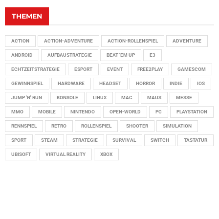
THEMEN
ACTION
ACTION-ADVENTURE
ACTION-ROLLENSPIEL
ADVENTURE
ANDROID
AUFBAUSTRATEGIE
BEAT 'EM UP
E3
ECHTZEITSTRATEGIE
ESPORT
EVENT
FREE2PLAY
GAMESCOM
GEWINNSPIEL
HARDWARE
HEADSET
HORROR
INDIE
IOS
JUMP 'N' RUN
KONSOLE
LINUX
MAC
MAUS
MESSE
MMO
MOBILE
NINTENDO
OPEN-WORLD
PC
PLAYSTATION
RENNSPIEL
RETRO
ROLLENSPIEL
SHOOTER
SIMULATION
SPORT
STEAM
STRATEGIE
SURVIVAL
SWITCH
TASTATUR
UBISOFT
VIRTUAL REALITY
XBOX