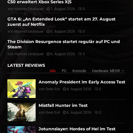
C50 erweitert Xbox Series X|S
von
Hannes Linsbauer
7. August 2026
0
GTA 6: „An Extended Look“ startet am 27. August
zuerst auf Netflix
von
Hannes Linsbauer
6. August 2026
0
The Division Resurgence startet regulär auf PC und
Steam
von
Hannes Linsbauer
6. August 2026
0
LATEST REVIEWS
Alle
PC
Konsole
Hardware
MEHR
Anomaly President im Early Access Test
von
Sven Evil
8. August 2026
0
Mistfall Hunter im Test
von
Sven Evil
6. August 2026
0
Jotunnslayer: Hordes of Hel im Test