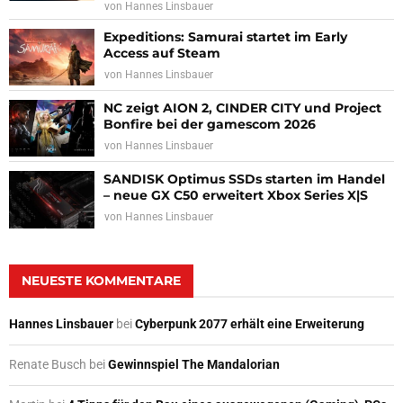
von
Hannes Linsbauer
Expeditions: Samurai startet im Early
Access auf Steam
von
Hannes Linsbauer
NC zeigt AION 2, CINDER CITY und Project
Bonfire bei der gamescom 2026
von
Hannes Linsbauer
SANDISK Optimus SSDs starten im Handel
– neue GX C50 erweitert Xbox Series X|S
von
Hannes Linsbauer
NEUESTE KOMMENTARE
Hannes Linsbauer
bei
Cyberpunk 2077 erhält eine Erweiterung
Renate Busch
bei
Gewinnspiel The Mandalorian