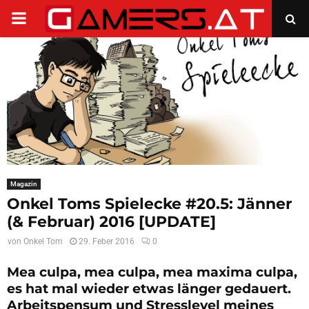
PRIMARY
MENU
Magazin
Onkel Toms Spielecke #20.5: Jänner
(& Februar) 2016 [UPDATE]
von
Onkel Tom
29. Feber 2016
0
Mea culpa, mea culpa, mea maxima culpa,
es hat mal wieder etwas länger gedauert.
Arbeitspensum und Stresslevel meines