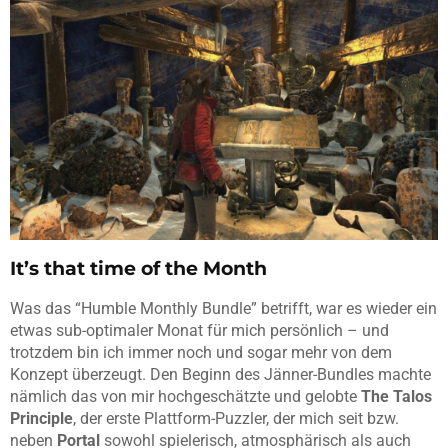
It’s that time of the Month
Was das “Humble Monthly Bundle” betrifft, war es wieder ein
etwas sub-optimaler Monat für mich persönlich – und
trotzdem bin ich immer noch und sogar mehr von dem
Konzept überzeugt. Den Beginn des Jänner-Bundles machte
nämlich das von mir hochgeschätzte und gelobte
The Talos
Principle
, der erste Plattform-Puzzler, der mich seit bzw.
neben
Portal
sowohl spielerisch, atmosphärisch als auch