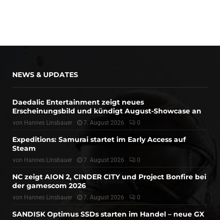
NEWS & UPDATES
Daedalic Entertainment zeigt neues
Erscheinungsbild und kündigt August-Showcase an
von
Hannes Linsbauer
7. August 2026
0
Expeditions: Samurai startet im Early Access auf
Steam
von
Hannes Linsbauer
7. August 2026
0
NC zeigt AION 2, CINDER CITY und Project Bonfire bei
der gamescom 2026
von
Hannes Linsbauer
7. August 2026
0
SANDISK Optimus SSDs starten im Handel – neue GX