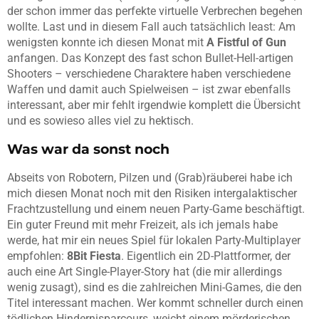
der schon immer das perfekte virtuelle Verbrechen begehen
wollte. Last und in diesem Fall auch tatsächlich least: Am
wenigsten konnte ich diesen Monat mit
A Fistful of Gun
anfangen. Das Konzept des fast schon Bullet-Hell-artigen
Shooters – verschiedene Charaktere haben verschiedene
Waffen und damit auch Spielweisen – ist zwar ebenfalls
interessant, aber mir fehlt irgendwie komplett die Übersicht
und es sowieso alles viel zu hektisch.
Was war da sonst noch
Abseits von Robotern, Pilzen und (Grab)räuberei habe ich
mich diesen Monat noch mit den Risiken intergalaktischer
Frachtzustellung und einem neuen Party-Game beschäftigt.
Ein guter Freund mit mehr Freizeit, als ich jemals habe
werde, hat mir ein neues Spiel für lokalen Party-Multiplayer
empfohlen:
8Bit Fiesta
. Eigentlich ein 2D-Plattformer, der
auch eine Art Single-Player-Story hat (die mir allerdings
wenig zusagt), sind es die zahlreichen Mini-Games, die den
Titel interessant machen. Wer kommt schneller durch einen
tödlichen Hindernisparcours, weicht einem mörderischen