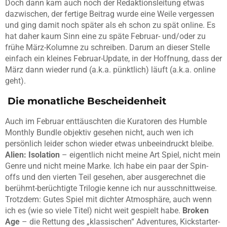
Doch dann kam auch noch der Redaktionsleitung etwas
dazwischen, der fertige Beitrag wurde eine Weile vergessen
und ging damit noch später als eh schon zu spät online. Es
hat daher kaum Sinn eine zu späte Februar- und/oder zu
frühe März-Kolumne zu schreiben. Darum an dieser Stelle
einfach ein kleines Februar-Update, in der Hoffnung, dass der
März dann wieder rund (a.k.a. pünktlich) läuft (a.k.a. online
geht).
Die monatliche Bescheidenheit
Auch im Februar enttäuschten die Kuratoren des Humble
Monthly Bundle objektiv gesehen nicht, auch wen ich
persönlich leider schon wieder etwas unbeeindruckt bleibe.
Alien: Isolation
– eigentlich nicht meine Art Spiel, nicht mein
Genre und nicht meine Marke. Ich habe ein paar der Spin-
offs und den vierten Teil gesehen, aber ausgerechnet die
berühmt-berüchtigte Trilogie kenne ich nur ausschnittweise.
Trotzdem: Gutes Spiel mit dichter Atmosphäre, auch wenn
ich es (wie so viele Titel) nicht weit gespielt habe.
Broken
Age
– die Rettung des „klassischen“ Adventures, Kickstarter-