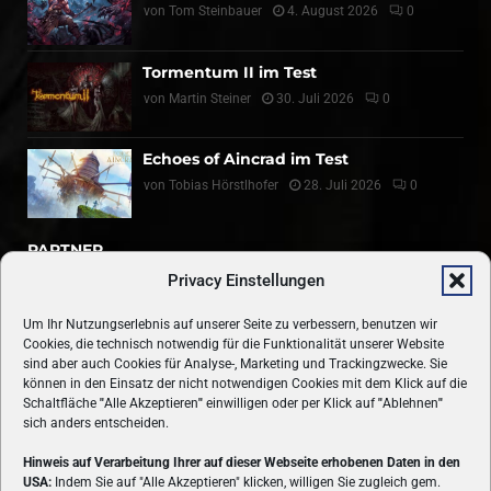
von
Tom Steinbauer
4. August 2026
0
Tormentum II im Test
von
Martin Steiner
30. Juli 2026
0
Echoes of Aincrad im Test
von
Tobias Hörstlhofer
28. Juli 2026
0
PARTNER
Privacy Einstellungen
Um Ihr Nutzungserlebnis auf unserer Seite zu verbessern, benutzen wir
Cookies, die technisch notwendig für die Funktionalität unserer Website
sind aber auch Cookies für Analyse-, Marketing und Trackingzwecke. Sie
Simplekey.de
können in den Einsatz der nicht notwendigen Cookies mit dem Klick auf die
Schaltfläche
"
Alle Akzeptieren
"
einwilligen oder per Klick auf
"
Ablehnen
"
Casino Freispiele ohne Einzahlung
sich anders entscheiden.
Hinweis auf Verarbeitung Ihrer auf dieser Webseite erhobenen Daten in den
USA:
Indem Sie auf "Alle Akzeptieren" klicken, willigen Sie zugleich gem.