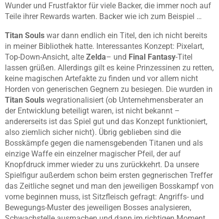
Wunder und Frustfaktor für viele Backer, die immer noch auf
Teile ihrer Rewards warten. Backer wie ich zum Beispiel …
Titan Souls
war dann endlich ein Titel, den ich nicht bereits
in meiner Bibliothek hatte. Interessantes Konzept: Pixelart,
Top-Down-Ansicht, alte
Zelda
– und
Final Fantasy
-Titel
lassen grüßen. Allerdings gilt es keine Prinzessinen zu retten,
keine magischen Artefakte zu finden und vor allem nicht
Horden von generischen Gegnern zu besiegen. Die wurden in
Titan Souls
wegrationalisiert (ob Unternehmensberater an
der Entwicklung beteiligt waren, ist nicht bekannt –
andererseits ist das Spiel gut und das Konzept funktioniert,
also ziemlich sicher nicht). Übrig geblieben sind die
Bosskämpfe gegen die namensgebenden Titanen und als
einzige Waffe ein einzelner magischer Pfeil, der auf
Knopfdruck immer wieder zu uns zurückkehrt. Da unsere
Spielfigur außerdem schon beim ersten gegnerischen Treffer
das Zeitliche segnet und man den jeweiligen Bosskampf von
vorne beginnen muss, ist Sitzfleisch gefragt: Angriffs- und
Bewegungs-Muster des jeweiligen Bosses analysieren,
Schwachstelle ausmachen und dann im richtigen Moment