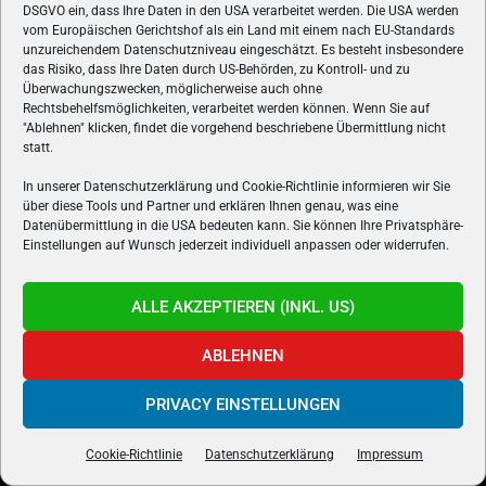
DSGVO ein, dass Ihre Daten in den USA verarbeitet werden. Die USA werden
vom Europäischen Gerichtshof als ein Land mit einem nach EU-Standards
unzureichendem Datenschutzniveau eingeschätzt. Es besteht insbesondere
das Risiko, dass Ihre Daten durch US-Behörden, zu Kontroll- und zu
Überwachungszwecken, möglicherweise auch ohne
Rechtsbehelfsmöglichkeiten, verarbeitet werden können. Wenn Sie auf
"Ablehnen" klicken, findet die vorgehend beschriebene Übermittlung nicht
statt.
In unserer Datenschutzerklärung und Cookie-Richtlinie informieren wir Sie
über diese Tools und Partner und erklären Ihnen genau, was eine
Datenübermittlung in die USA bedeuten kann. Sie können Ihre Privatsphäre-
Einstellungen auf Wunsch jederzeit individuell anpassen oder widerrufen.
ÜBER UNS
ALLE AKZEPTIEREN (INKL. US)
VON GAMERN, FÜR GAMER! Gamers.at ist das älteste Online-
Spielemagazin Österreichs und bringt täglich aktuelle News,
ABLEHNEN
Reviews und Videos zu PC- und Konsolenspielen, Gaming-
Hardware und aus der Welt des e-Sport's.
PRIVACY EINSTELLUNGEN
Schreib uns:
redaktion@gamers.at
Cookie-Richtlinie
Datenschutzerklärung
Impressum
FOLGE UNS