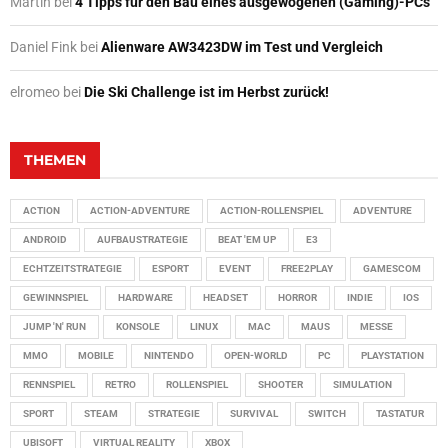
Martin
bei
4 Tipps für den Bau eines ausgewogenen (Gaming)-PCs
Daniel Fink
bei
Alienware AW3423DW im Test und Vergleich
elromeo
bei
Die Ski Challenge ist im Herbst zurück!
THEMEN
ACTION
ACTION-ADVENTURE
ACTION-ROLLENSPIEL
ADVENTURE
ANDROID
AUFBAUSTRATEGIE
BEAT 'EM UP
E3
ECHTZEITSTRATEGIE
ESPORT
EVENT
FREE2PLAY
GAMESCOM
GEWINNSPIEL
HARDWARE
HEADSET
HORROR
INDIE
IOS
JUMP 'N' RUN
KONSOLE
LINUX
MAC
MAUS
MESSE
MMO
MOBILE
NINTENDO
OPEN-WORLD
PC
PLAYSTATION
RENNSPIEL
RETRO
ROLLENSPIEL
SHOOTER
SIMULATION
SPORT
STEAM
STRATEGIE
SURVIVAL
SWITCH
TASTATUR
UBISOFT
VIRTUAL REALITY
XBOX