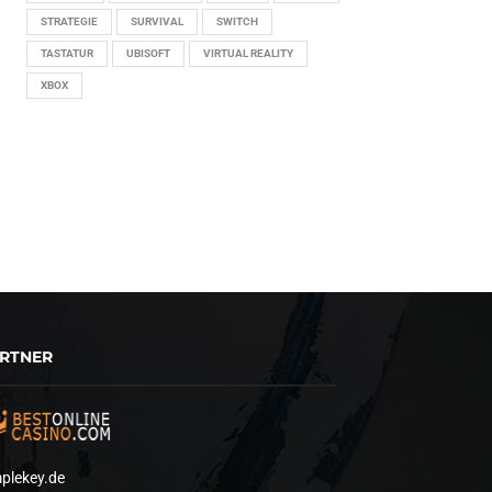
STRATEGIE
SURVIVAL
SWITCH
TASTATUR
UBISOFT
VIRTUAL REALITY
XBOX
RTNER
plekey.de