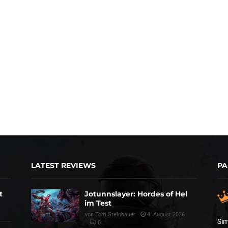
LATEST REVIEWS
PA
t
Jotunnslayer: Hordes of Hel
im Test
von
Tom Steinbauer
4. August 2026
Sim
0