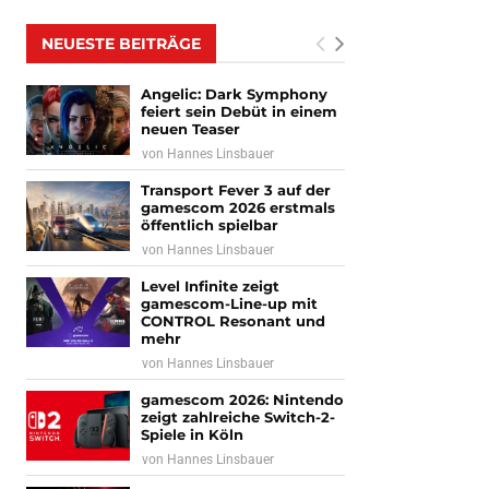
NEUESTE BEITRÄGE
Angelic: Dark Symphony
feiert sein Debüt in einem
neuen Teaser
von
Hannes Linsbauer
Transport Fever 3 auf der
gamescom 2026 erstmals
öffentlich spielbar
von
Hannes Linsbauer
Level Infinite zeigt
gamescom-Line-up mit
CONTROL Resonant und
mehr
von
Hannes Linsbauer
gamescom 2026: Nintendo
zeigt zahlreiche Switch-2-
Spiele in Köln
von
Hannes Linsbauer