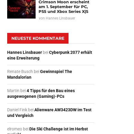
Crimson Moon erscheint
am 1. September für PC,
PS5 und Xbox Series X|S
von
Hannes Linsbauer
NEUESTE KOMMENTARE
Hannes Linsbauer
bei
Cyberpunk 2077 erhält
eine Erweiterung
Renate Busch
bei
Gewinnspiel The
Mandalorian
Martin
bei
4 Tipps für den Bau eines
ausgewogenen (Gaming)-PCs
Daniel Fink
bei
Alienware AW3423DW im Test
und Vergleich
elromeo
bei
Die Ski Challenge ist im Herbst