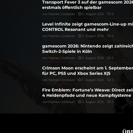
Transport Fever 3 auf der gamescom 202
erstmals öffentlich spielbar
von
Hannes Linsbauer
5. August 2026
0
Level Infinite zeigt gamescom-Line-up mi
CONTROL Resonant und mehr
von
Hannes Linsbauer
5. August 2026
0
gamescom 2026: Nintendo zeigt zahlreic
Switch-2-Spiele in Köln
von
Hannes Linsbauer
5. August 2026
0
Crimson Moon erscheint am 1. Septembe
für PC, PS5 und Xbox Series X|S
von
Hannes Linsbauer
5. August 2026
0
Fire Emblem: Fortune’s Weave: Direct zei
4 Heldenpfade und neue Kampfsysteme
von
Hannes Linsbauer
5. August 2026
0
ÜB