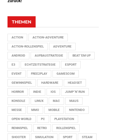
zurück!
THEMEN
ACTION
ACTION-ADVENTURE
ACTION-ROLLENSPIEL
ADVENTURE
ANDROID
AUFBAUSTRATEGIE
BEAT 'EM UP
E3
ECHTZEITSTRATEGIE
ESPORT
EVENT
FREE2PLAY
GAMESCOM
GEWINNSPIEL
HARDWARE
HEADSET
HORROR
INDIE
IOS
JUMP 'N' RUN
KONSOLE
LINUX
MAC
MAUS
MESSE
MMO
MOBILE
NINTENDO
OPEN-WORLD
PC
PLAYSTATION
RENNSPIEL
RETRO
ROLLENSPIEL
SHOOTER
SIMULATION
SPORT
STEAM