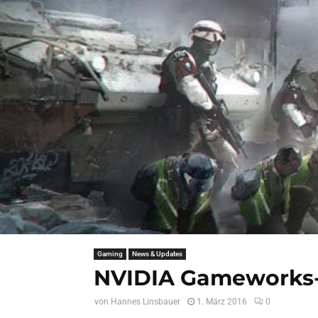
Gaming
News & Updates
NVIDIA Gameworks-T
von
Hannes Linsbauer
1. März 2016
0