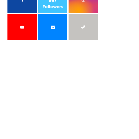
567
Followers