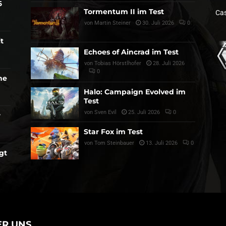
6
Tormentum II im Test
Cas
von
Martin Steiner
30. Juli 2026
0
t
Echoes of Aincrad im Test
von
Tobias Hörstlhofer
28. Juli 2026
0
he
Halo: Campaign Evolved im
Test
von
Sven Evil
25. Juli 2026
0
r
Star Fox im Test
von
Tom Steinbauer
13. Juli 2026
0
gt
ER UNS