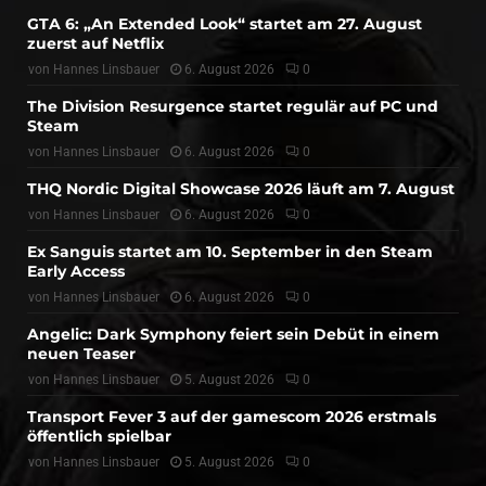
GTA 6: „An Extended Look“ startet am 27. August
zuerst auf Netflix
von
Hannes Linsbauer
6. August 2026
0
The Division Resurgence startet regulär auf PC und
Steam
von
Hannes Linsbauer
6. August 2026
0
THQ Nordic Digital Showcase 2026 läuft am 7. August
von
Hannes Linsbauer
6. August 2026
0
Ex Sanguis startet am 10. September in den Steam
Early Access
von
Hannes Linsbauer
6. August 2026
0
Angelic: Dark Symphony feiert sein Debüt in einem
neuen Teaser
von
Hannes Linsbauer
5. August 2026
0
Transport Fever 3 auf der gamescom 2026 erstmals
öffentlich spielbar
von
Hannes Linsbauer
5. August 2026
0