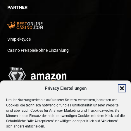
PARTNER
Simplekey.de
Casino Freispiele ohne Einzahlung
Privacy Einstellungen
Um Ihr Nutzungserlebnis auf unserer Seite zu verbessern, benutzen wir
Cookies, die technisch notwendig für die Funktionalität unserer Website
sind aber auch Cookies für Analyse-, Marketing und Trackingzwecke. Sie
können in den Einsatz der nicht notwendigen Cookies mit dem Klick auf die
Schaltfläche
"
Alle Akzeptieren
"
einwilligen oder per Klick auf
"
Ablehnen
"
sich anders entscheiden.