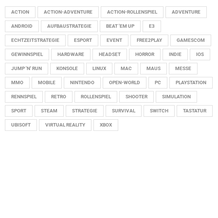
ACTION
ACTION-ADVENTURE
ACTION-ROLLENSPIEL
ADVENTURE
ANDROID
AUFBAUSTRATEGIE
BEAT 'EM UP
E3
ECHTZEITSTRATEGIE
ESPORT
EVENT
FREE2PLAY
GAMESCOM
GEWINNSPIEL
HARDWARE
HEADSET
HORROR
INDIE
IOS
JUMP 'N' RUN
KONSOLE
LINUX
MAC
MAUS
MESSE
MMO
MOBILE
NINTENDO
OPEN-WORLD
PC
PLAYSTATION
RENNSPIEL
RETRO
ROLLENSPIEL
SHOOTER
SIMULATION
SPORT
STEAM
STRATEGIE
SURVIVAL
SWITCH
TASTATUR
UBISOFT
VIRTUAL REALITY
XBOX