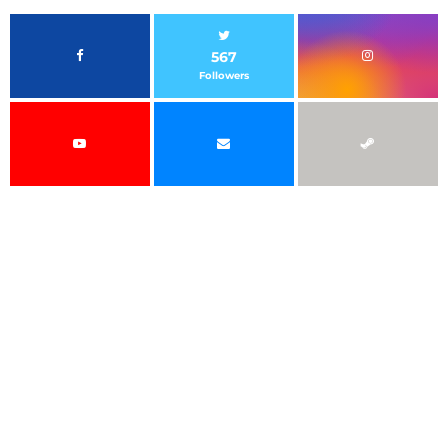
567
Followers