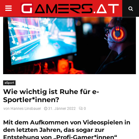
PRIMARY
MENU
eSport
Wie wichtig ist Ruhe für e-
Sportler*innen?
von
Hannes Linsbauer
31. Jänner 2022
0
Mit dem Aufkommen von Videospielen in
den letzten Jahren, das sogar zur
Entstehung von „Profi-Gamer*innen“