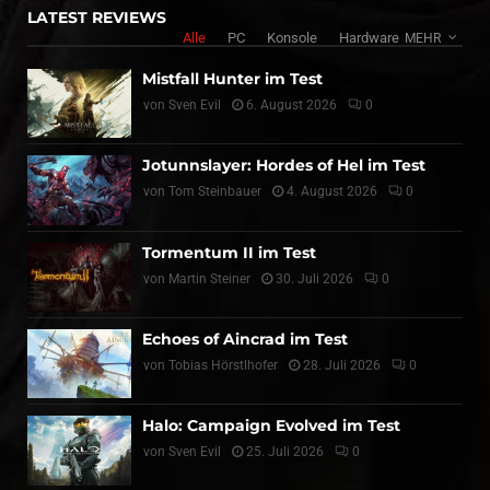
LATEST REVIEWS
Alle
PC
Konsole
Hardware
MEHR
Mistfall Hunter im Test
von
Sven Evil
6. August 2026
0
Jotunnslayer: Hordes of Hel im Test
von
Tom Steinbauer
4. August 2026
0
Tormentum II im Test
von
Martin Steiner
30. Juli 2026
0
Echoes of Aincrad im Test
von
Tobias Hörstlhofer
28. Juli 2026
0
Halo: Campaign Evolved im Test
von
Sven Evil
25. Juli 2026
0