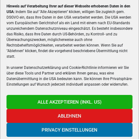
Hinweis auf Verarbeitung Ihrer auf dieser Webseite erhobenen Daten in den
USA:
Indem Sie auf "Alle Akzeptieren" klicken, willigen Sie zugleich gem.
ÜBER UNS
DSGVO ein, dass Ihre Daten in den USA verarbeitet werden. Die USA werden
vom Europäischen Gerichtshof als ein Land mit einem nach EU-Standards
VON GAMERN, FÜR GAMER! Gamers.at ist das älteste Online-
unzureichendem Datenschutzniveau eingeschätzt. Es besteht insbesondere
Spielemagazin Österreichs und bringt täglich aktuelle News,
das Risiko, dass Ihre Daten durch US-Behörden, zu Kontroll- und zu
Reviews und Videos zu PC- und Konsolenspielen, Gaming-
Überwachungszwecken, möglicherweise auch ohne
Rechtsbehelfsmöglichkeiten, verarbeitet werden können. Wenn Sie auf
Hardware und aus der Welt des e-Sport's.
"Ablehnen" klicken, findet die vorgehend beschriebene Übermittlung nicht
statt.
Schreib uns:
redaktion@gamers.at
In unserer Datenschutzerklärung und Cookie-Richtlinie informieren wir Sie
über diese Tools und Partner und erklären Ihnen genau, was eine
FOLGE UNS
Datenübermittlung in die USA bedeuten kann. Sie können Ihre Privatsphäre-
Einstellungen auf Wunsch jederzeit individuell anpassen oder widerrufen.
ALLE AKZEPTIEREN (INKL. US)
ABLEHNEN
PRIVACY EINSTELLUNGEN
Gamers.at v6 © 1999-2024 All Rights Reserved -
Kontakt
|
Impressum
|