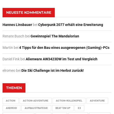
NEUESTE KOMMENTARE
Hannes Linsbauer
bei
Cyberpunk 2077 erhält eine Erweiterung
Renate Busch
bei
Gewinnspiel The Mandalorian
Martin
bei
4 Tipps für den Bau eines ausgewogenen (Gaming)-PCs
Daniel Fink
bei
Alienware AW3423DW im Test und Vergleich
elromeo
bei
Die Ski Challenge ist im Herbst zurück!
THEMEN
ACTION
ACTION-ADVENTURE
ACTION-ROLLENSPIEL
ADVENTURE
ANDROID
AUFBAUSTRATEGIE
BEAT 'EM UP
E3