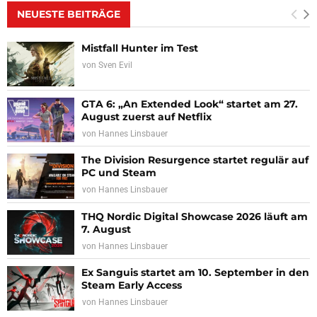
NEUESTE BEITRÄGE
Mistfall Hunter im Test
von
Sven Evil
GTA 6: „An Extended Look“ startet am 27.
August zuerst auf Netflix
von
Hannes Linsbauer
The Division Resurgence startet regulär auf
PC und Steam
von
Hannes Linsbauer
THQ Nordic Digital Showcase 2026 läuft am
7. August
von
Hannes Linsbauer
Ex Sanguis startet am 10. September in den
Steam Early Access
von
Hannes Linsbauer