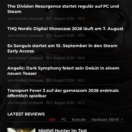
The Division Resurgence startet regulär auf PC und
Steam
von
Hannes Linsbauer
6. August 2026
0
THQ Nordic Digital Showcase 2026 läuft am 7. August
von
Hannes Linsbauer
6. August 2026
0
Ex Sanguis startet am 10. September in den Steam
Early Access
von
Hannes Linsbauer
6. August 2026
0
Angelic: Dark Symphony feiert sein Debüt in einem
neuen Teaser
von
Hannes Linsbauer
5. August 2026
0
Transport Fever 3 auf der gamescom 2026 erstmals
öffentlich spielbar
von
Hannes Linsbauer
5. August 2026
0
LATEST REVIEWS
Alle
PC
Konsole
Hardware
MEHR
Mistfall Hunter im Test