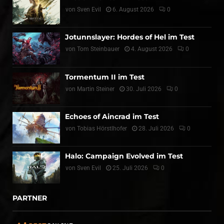
von
Sven Evil
6. August 2026
0
Jotunnslayer: Hordes of Hel im Test
von
Tom Steinbauer
4. August 2026
0
Tormentum II im Test
von
Martin Steiner
30. Juli 2026
0
Echoes of Aincrad im Test
von
Tobias Hörstlhofer
28. Juli 2026
0
Halo: Campaign Evolved im Test
von
Sven Evil
25. Juli 2026
0
PARTNER