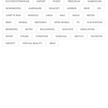
ECHTZEITSTRATEGIE
ESPORT
EVENT
FREE2PLAY
GAMESCOM
GEWINNSPIEL
HARDWARE
HEADSET
HORROR
INDIE
IOS
JUMP 'N' RUN
KONSOLE
LINUX
MAC
MAUS
MESSE
MMO
MOBILE
NINTENDO
OPEN-WORLD
PC
PLAYSTATION
RENNSPIEL
RETRO
ROLLENSPIEL
SHOOTER
SIMULATION
SPORT
STEAM
STRATEGIE
SURVIVAL
SWITCH
TASTATUR
UBISOFT
VIRTUAL REALITY
XBOX