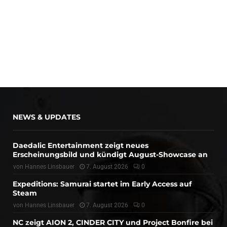
NEWS & UPDATES
Daedalic Entertainment zeigt neues
Erscheinungsbild und kündigt August-Showcase an
von
Hannes Linsbauer
7. August 2026
0
Expeditions: Samurai startet im Early Access auf
Steam
von
Hannes Linsbauer
7. August 2026
0
NC zeigt AION 2, CINDER CITY und Project Bonfire bei