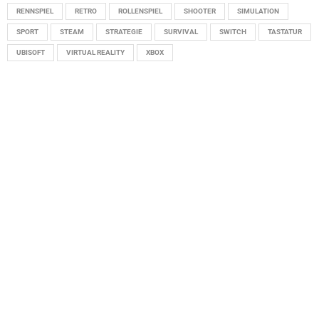
RENNSPIEL
RETRO
ROLLENSPIEL
SHOOTER
SIMULATION
SPORT
STEAM
STRATEGIE
SURVIVAL
SWITCH
TASTATUR
UBISOFT
VIRTUAL REALITY
XBOX