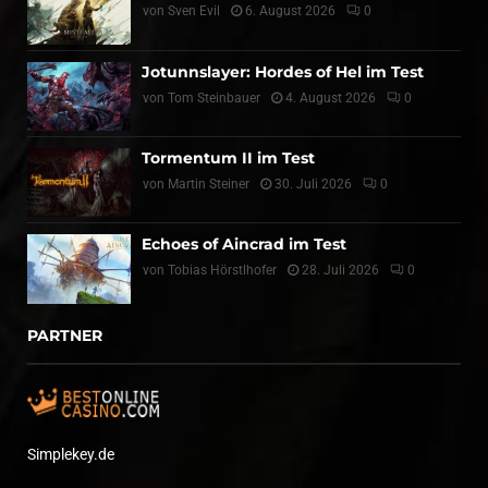
von
Sven Evil
6. August 2026
0
Jotunnslayer: Hordes of Hel im Test
von
Tom Steinbauer
4. August 2026
0
Tormentum II im Test
von
Martin Steiner
30. Juli 2026
0
Echoes of Aincrad im Test
von
Tobias Hörstlhofer
28. Juli 2026
0
PARTNER
Simplekey.de