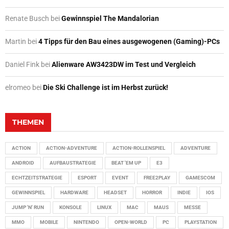
Renate Busch
bei
Gewinnspiel The Mandalorian
Martin
bei
4 Tipps für den Bau eines ausgewogenen (Gaming)-PCs
Daniel Fink
bei
Alienware AW3423DW im Test und Vergleich
elromeo
bei
Die Ski Challenge ist im Herbst zurück!
THEMEN
ACTION
ACTION-ADVENTURE
ACTION-ROLLENSPIEL
ADVENTURE
ANDROID
AUFBAUSTRATEGIE
BEAT 'EM UP
E3
ECHTZEITSTRATEGIE
ESPORT
EVENT
FREE2PLAY
GAMESCOM
GEWINNSPIEL
HARDWARE
HEADSET
HORROR
INDIE
IOS
JUMP 'N' RUN
KONSOLE
LINUX
MAC
MAUS
MESSE
MMO
MOBILE
NINTENDO
OPEN-WORLD
PC
PLAYSTATION