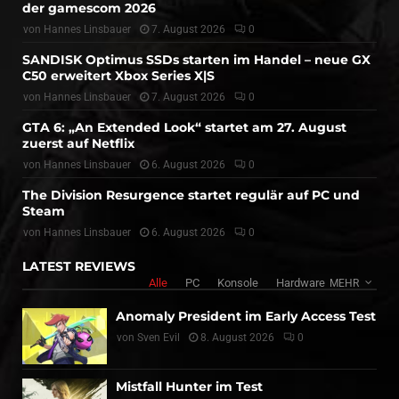
der gamescom 2026
von
Hannes Linsbauer
7. August 2026
0
SANDISK Optimus SSDs starten im Handel – neue GX
C50 erweitert Xbox Series X|S
von
Hannes Linsbauer
7. August 2026
0
GTA 6: „An Extended Look“ startet am 27. August
zuerst auf Netflix
von
Hannes Linsbauer
6. August 2026
0
The Division Resurgence startet regulär auf PC und
Steam
von
Hannes Linsbauer
6. August 2026
0
LATEST REVIEWS
Alle
PC
Konsole
Hardware
MEHR
Anomaly President im Early Access Test
von
Sven Evil
8. August 2026
0
Mistfall Hunter im Test