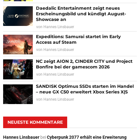
Daedalic Entertainment zeigt neues
Erscheinungsbild und kündigt August-
Showcase an
von
Hannes Linsbauer
Expeditions: Samurai startet im Early
Access auf Steam
von
Hannes Linsbauer
NC zeigt AION 2, CINDER CITY und Project
Bonfire bei der gamescom 2026
von
Hannes Linsbauer
SANDISK Optimus SSDs starten im Handel
– neue GX C50 erweitert Xbox Series X|S
von
Hannes Linsbauer
NEUESTE KOMMENTARE
Hannes Linsbauer
bei
Cyberpunk 2077 erhält eine Erweiterung