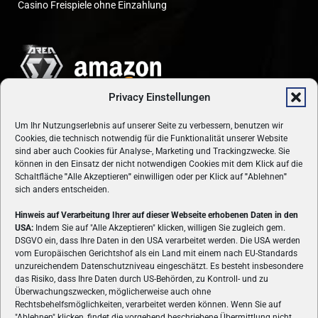
Casino Freispiele ohne Einzahlung
Privacy Einstellungen
Um Ihr Nutzungserlebnis auf unserer Seite zu verbessern, benutzen wir
Cookies, die technisch notwendig für die Funktionalität unserer Website
sind aber auch Cookies für Analyse-, Marketing und Trackingzwecke. Sie
können in den Einsatz der nicht notwendigen Cookies mit dem Klick auf die
Schaltfläche
"
Alle Akzeptieren
"
einwilligen oder per Klick auf
"
Ablehnen
"
sich anders entscheiden.
Hinweis auf Verarbeitung Ihrer auf dieser Webseite erhobenen Daten in den
USA:
Indem Sie auf "Alle Akzeptieren" klicken, willigen Sie zugleich gem.
ÜBER UNS
DSGVO ein, dass Ihre Daten in den USA verarbeitet werden. Die USA werden
vom Europäischen Gerichtshof als ein Land mit einem nach EU-Standards
VON GAMERN, FÜR GAMER! Gamers.at ist das älteste Online-
unzureichendem Datenschutzniveau eingeschätzt. Es besteht insbesondere
Spielemagazin Österreichs und bringt täglich aktuelle News,
das Risiko, dass Ihre Daten durch US-Behörden, zu Kontroll- und zu
Reviews und Videos zu PC- und Konsolenspielen, Gaming-
Überwachungszwecken, möglicherweise auch ohne
Rechtsbehelfsmöglichkeiten, verarbeitet werden können. Wenn Sie auf
Hardware und aus der Welt des e-Sport's.
"Ablehnen" klicken, findet die vorgehend beschriebene Übermittlung nicht