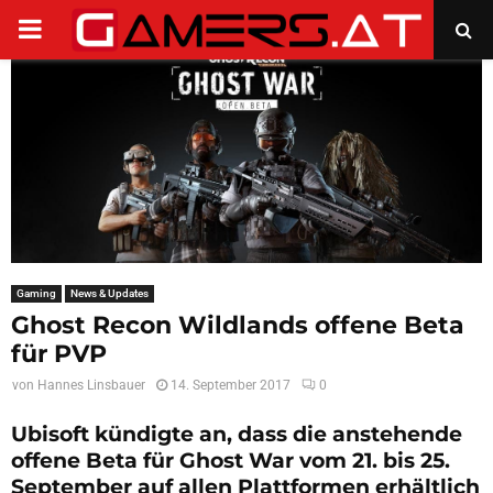
PRIMARY
MENU
Gaming
News & Updates
Ghost Recon Wildlands offene Beta
für PVP
von
Hannes Linsbauer
14. September 2017
0
Ubisoft kündigte an, dass die anstehende
offene Beta für Ghost War vom 21. bis 25.
September auf allen Plattformen erhältlich