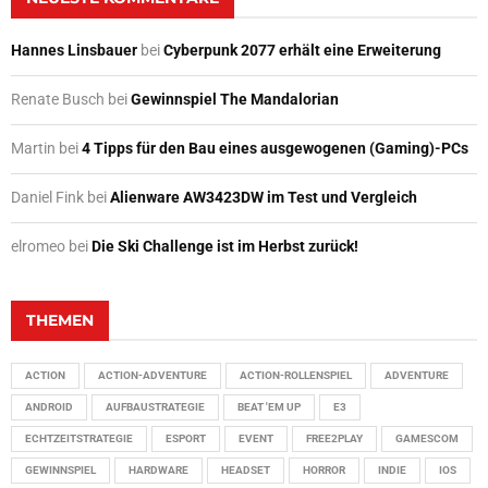
Hannes Linsbauer
bei
Cyberpunk 2077 erhält eine Erweiterung
Renate Busch
bei
Gewinnspiel The Mandalorian
Martin
bei
4 Tipps für den Bau eines ausgewogenen (Gaming)-PCs
Daniel Fink
bei
Alienware AW3423DW im Test und Vergleich
elromeo
bei
Die Ski Challenge ist im Herbst zurück!
THEMEN
ACTION
ACTION-ADVENTURE
ACTION-ROLLENSPIEL
ADVENTURE
ANDROID
AUFBAUSTRATEGIE
BEAT 'EM UP
E3
ECHTZEITSTRATEGIE
ESPORT
EVENT
FREE2PLAY
GAMESCOM
GEWINNSPIEL
HARDWARE
HEADSET
HORROR
INDIE
IOS