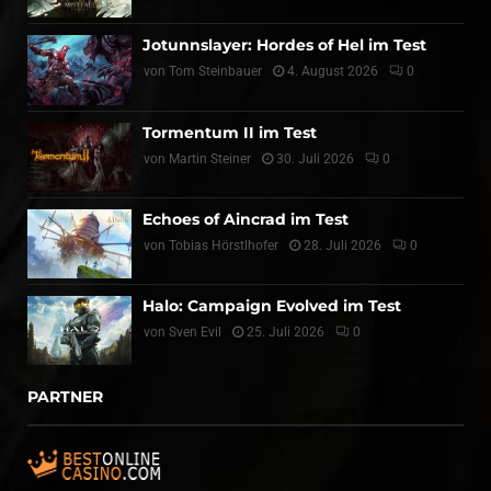
Jotunnslayer: Hordes of Hel im Test
von
Tom Steinbauer
4. August 2026
0
Tormentum II im Test
von
Martin Steiner
30. Juli 2026
0
Echoes of Aincrad im Test
von
Tobias Hörstlhofer
28. Juli 2026
0
Halo: Campaign Evolved im Test
von
Sven Evil
25. Juli 2026
0
PARTNER