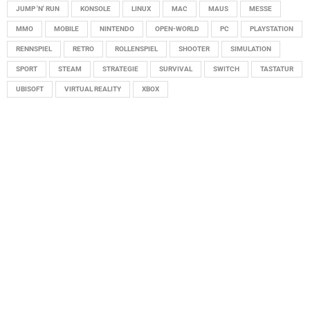
JUMP 'N' RUN
KONSOLE
LINUX
MAC
MAUS
MESSE
MMO
MOBILE
NINTENDO
OPEN-WORLD
PC
PLAYSTATION
RENNSPIEL
RETRO
ROLLENSPIEL
SHOOTER
SIMULATION
SPORT
STEAM
STRATEGIE
SURVIVAL
SWITCH
TASTATUR
UBISOFT
VIRTUAL REALITY
XBOX