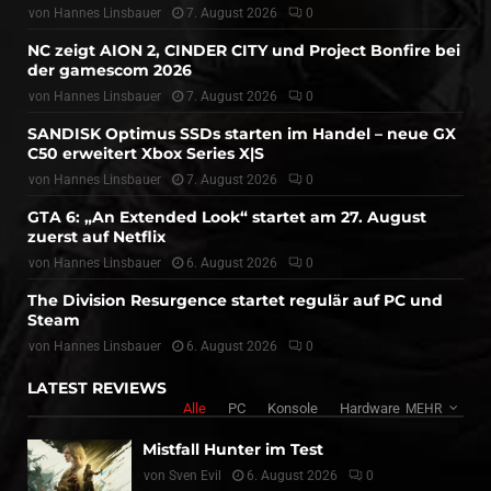
von
Hannes Linsbauer
7. August 2026
0
NC zeigt AION 2, CINDER CITY und Project Bonfire bei
der gamescom 2026
von
Hannes Linsbauer
7. August 2026
0
SANDISK Optimus SSDs starten im Handel – neue GX
C50 erweitert Xbox Series X|S
von
Hannes Linsbauer
7. August 2026
0
GTA 6: „An Extended Look“ startet am 27. August
zuerst auf Netflix
von
Hannes Linsbauer
6. August 2026
0
The Division Resurgence startet regulär auf PC und
Steam
von
Hannes Linsbauer
6. August 2026
0
LATEST REVIEWS
Alle
PC
Konsole
Hardware
MEHR
Mistfall Hunter im Test
von
Sven Evil
6. August 2026
0