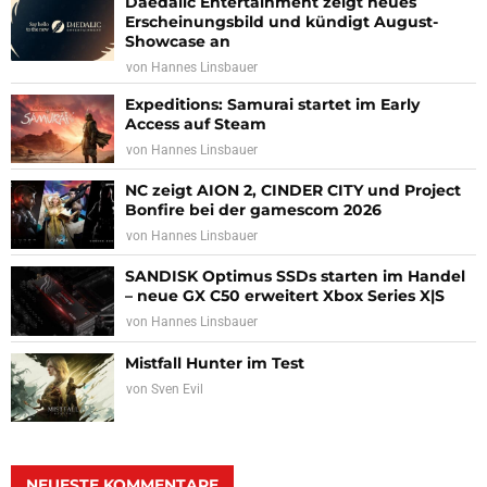
Daedalic Entertainment zeigt neues
Erscheinungsbild und kündigt August-
Showcase an
von
Hannes Linsbauer
Expeditions: Samurai startet im Early
Access auf Steam
von
Hannes Linsbauer
NC zeigt AION 2, CINDER CITY und Project
Bonfire bei der gamescom 2026
von
Hannes Linsbauer
SANDISK Optimus SSDs starten im Handel
– neue GX C50 erweitert Xbox Series X|S
von
Hannes Linsbauer
Mistfall Hunter im Test
von
Sven Evil
NEUESTE KOMMENTARE