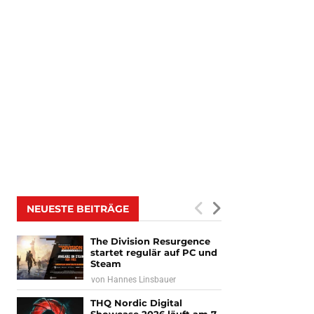
NEUESTE BEITRÄGE
The Division Resurgence
startet regulär auf PC und
Steam
von
Hannes Linsbauer
THQ Nordic Digital