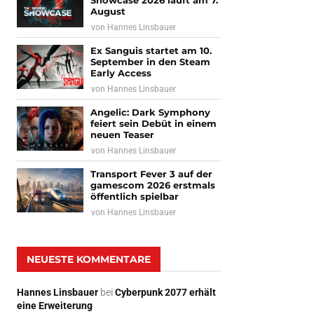
Showcase 2026 läuft am 7.
August
von
Hannes Linsbauer
Ex Sanguis startet am 10.
September in den Steam
Early Access
von
Hannes Linsbauer
Angelic: Dark Symphony
feiert sein Debüt in einem
neuen Teaser
von
Hannes Linsbauer
Transport Fever 3 auf der
gamescom 2026 erstmals
öffentlich spielbar
von
Hannes Linsbauer
NEUESTE KOMMENTARE
Hannes Linsbauer
bei
Cyberpunk 2077 erhält
eine Erweiterung