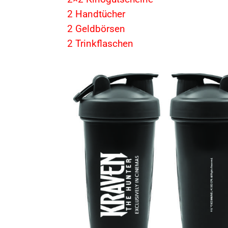
2 Handtücher
2 Geldbörsen
2 Trinkflaschen