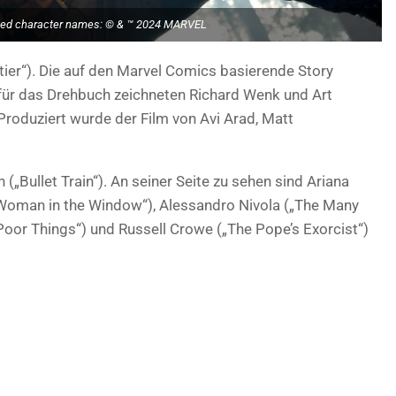
ted character names: © & ™ 2024 MARVEL
ntier“). Die auf den Marvel Comics basierende Story
für das Drehbuch zeichneten Richard Wenk und Art
roduziert wurde der Film von Avi Arad, Matt
(„Bullet Train“). An seiner Seite zu sehen sind Ariana
 Woman in the Window“), Alessandro Nivola („The Many
Poor Things“) und Russell Crowe („The Pope’s Exorcist“)