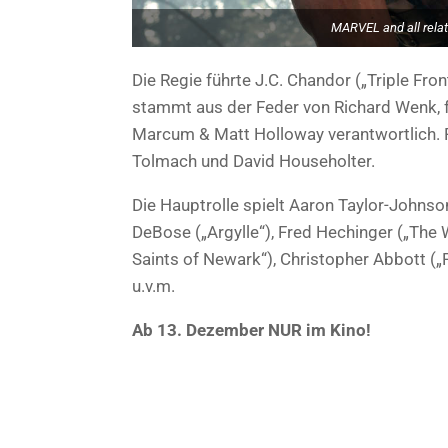
MARVEL and all rela
Die Regie führte J.C. Chandor („Triple Fro
stammt aus der Feder von Richard Wenk, 
Marcum & Matt Holloway verantwortlich. P
Tolmach und David Householter.
Die Hauptrolle spielt Aaron Taylor-Johnson 
DeBose („Argylle“), Fred Hechinger („The
Saints of Newark“), Christopher Abbott („
u.v.m.
Ab 13. Dezember NUR im Kino!