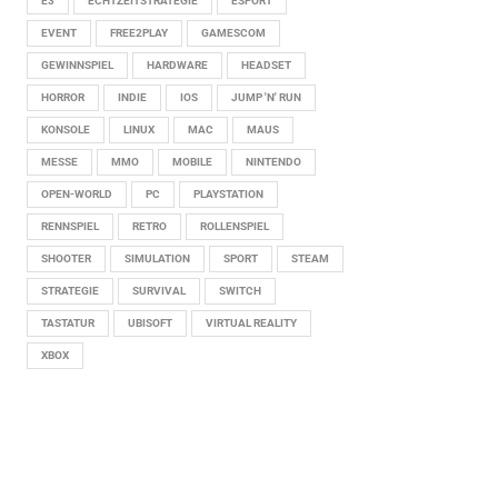
E3
ECHTZEITSTRATEGIE
ESPORT
EVENT
FREE2PLAY
GAMESCOM
GEWINNSPIEL
HARDWARE
HEADSET
HORROR
INDIE
IOS
JUMP 'N' RUN
KONSOLE
LINUX
MAC
MAUS
MESSE
MMO
MOBILE
NINTENDO
OPEN-WORLD
PC
PLAYSTATION
RENNSPIEL
RETRO
ROLLENSPIEL
SHOOTER
SIMULATION
SPORT
STEAM
STRATEGIE
SURVIVAL
SWITCH
TASTATUR
UBISOFT
VIRTUAL REALITY
XBOX