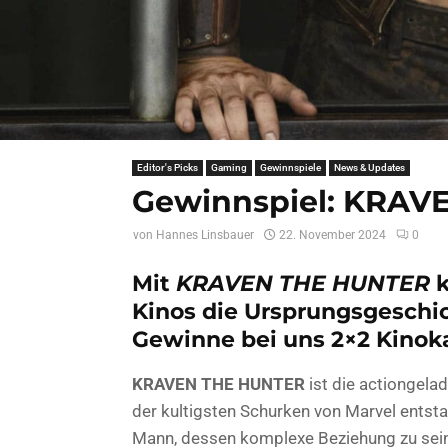
Editor's Picks
Gaming
Gewinnspiele
News & Updates
Gewinnspiel: KRAV
von
Hannes Linsbauer
22. November 2024
0
Mit
KRAVEN THE HUNTER
k
Kinos die Ursprungsgeschi
Gewinne bei uns 2×2 Kinoka
KRAVEN THE HUNTER
ist die actiongela
der kultigsten Schurken von Marvel entsta
Mann, dessen komplexe Beziehung zu seine