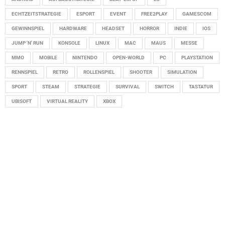
ECHTZEITSTRATEGIE
ESPORT
EVENT
FREE2PLAY
GAMESCOM
GEWINNSPIEL
HARDWARE
HEADSET
HORROR
INDIE
IOS
JUMP 'N' RUN
KONSOLE
LINUX
MAC
MAUS
MESSE
MMO
MOBILE
NINTENDO
OPEN-WORLD
PC
PLAYSTATION
RENNSPIEL
RETRO
ROLLENSPIEL
SHOOTER
SIMULATION
SPORT
STEAM
STRATEGIE
SURVIVAL
SWITCH
TASTATUR
UBISOFT
VIRTUAL REALITY
XBOX