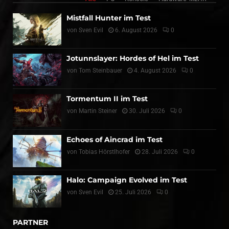
Mistfall Hunter im Test
von
Sven Evil
6. August 2026
0
Jotunnslayer: Hordes of Hel im Test
von
Tom Steinbauer
4. August 2026
0
Tormentum II im Test
von
Martin Steiner
30. Juli 2026
0
Echoes of Aincrad im Test
von
Tobias Hörstlhofer
28. Juli 2026
0
Halo: Campaign Evolved im Test
von
Sven Evil
25. Juli 2026
0
PARTNER