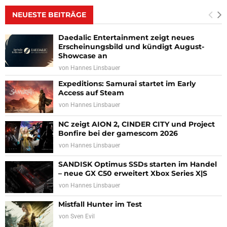
NEUESTE BEITRÄGE
Daedalic Entertainment zeigt neues
Erscheinungsbild und kündigt August-
Showcase an
von
Hannes Linsbauer
Expeditions: Samurai startet im Early
Access auf Steam
von
Hannes Linsbauer
NC zeigt AION 2, CINDER CITY und Project
Bonfire bei der gamescom 2026
von
Hannes Linsbauer
SANDISK Optimus SSDs starten im Handel
– neue GX C50 erweitert Xbox Series X|S
von
Hannes Linsbauer
Mistfall Hunter im Test
von
Sven Evil