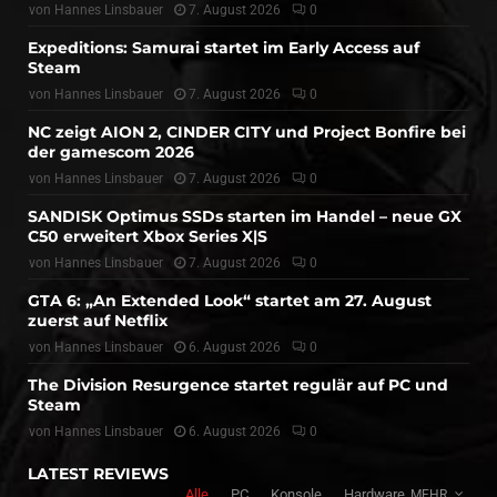
von
Hannes Linsbauer
7. August 2026
0
Expeditions: Samurai startet im Early Access auf
Steam
von
Hannes Linsbauer
7. August 2026
0
NC zeigt AION 2, CINDER CITY und Project Bonfire bei
der gamescom 2026
von
Hannes Linsbauer
7. August 2026
0
SANDISK Optimus SSDs starten im Handel – neue GX
C50 erweitert Xbox Series X|S
von
Hannes Linsbauer
7. August 2026
0
GTA 6: „An Extended Look“ startet am 27. August
zuerst auf Netflix
von
Hannes Linsbauer
6. August 2026
0
The Division Resurgence startet regulär auf PC und
Steam
von
Hannes Linsbauer
6. August 2026
0
LATEST REVIEWS
Alle
PC
Konsole
Hardware
MEHR