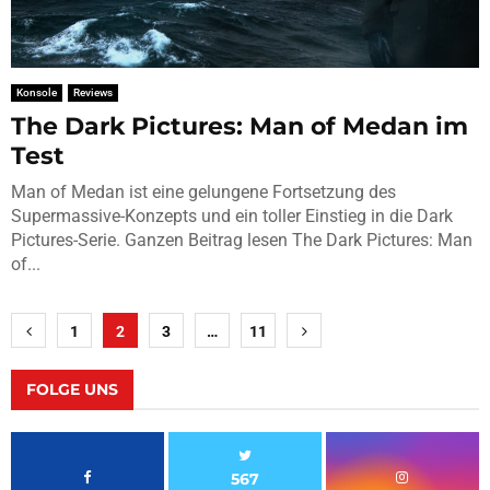
Konsole
Reviews
The Dark Pictures: Man of Medan im
Test
Man of Medan ist eine gelungene Fortsetzung des
Supermassive-Konzepts und ein toller Einstieg in die Dark
Pictures-Serie. Ganzen Beitrag lesen The Dark Pictures: Man
of...
Seitennummerierung
1
2
3
…
11
der
Beiträge
FOLGE UNS
567