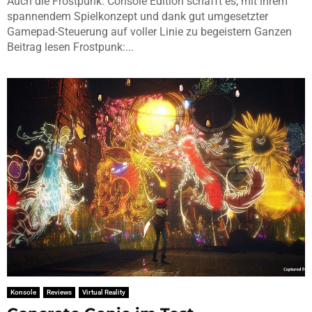
Auch die Frostpunk: Console Edition schafft es, mit ihrem
spannendem Spielkonzept und dank gut umgesetzter
Gamepad-Steuerung auf voller Linie zu begeistern Ganzen
Beitrag lesen Frostpunk:...
Konsole
Reviews
Virtual Reality