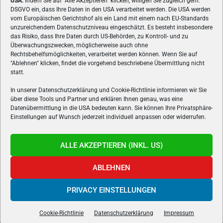
USA:
Indem Sie auf "Alle Akzeptieren" klicken, willigen Sie zugleich gem.
ÜBER UNS
DSGVO ein, dass Ihre Daten in den USA verarbeitet werden. Die USA werden
vom Europäischen Gerichtshof als ein Land mit einem nach EU-Standards
VON GAMERN, FÜR GAMER! Gamers.at ist das älteste Online-
unzureichendem Datenschutzniveau eingeschätzt. Es besteht insbesondere
Spielemagazin Österreichs und bringt täglich aktuelle News,
das Risiko, dass Ihre Daten durch US-Behörden, zu Kontroll- und zu
Reviews und Videos zu PC- und Konsolenspielen, Gaming-
Überwachungszwecken, möglicherweise auch ohne
Hardware und aus der Welt des e-Sport's.
Rechtsbehelfsmöglichkeiten, verarbeitet werden können. Wenn Sie auf
"Ablehnen" klicken, findet die vorgehend beschriebene Übermittlung nicht
Schreib uns:
redaktion@gamers.at
statt.
In unserer Datenschutzerklärung und Cookie-Richtlinie informieren wir Sie
über diese Tools und Partner und erklären Ihnen genau, was eine
FOLGE UNS
Datenübermittlung in die USA bedeuten kann. Sie können Ihre Privatsphäre-
Einstellungen auf Wunsch jederzeit individuell anpassen oder widerrufen.
ALLE AKZEPTIEREN (INKL. US)
ABLEHNEN
PRIVACY EINSTELLUNGEN
Gamers.at v6 © 1999-2024 All Rights Reserved -
Kontakt
|
Impressum
|
Datenschutzerklärung
|
Cookie Richtline
- Developed by
linomedia
Cookie-Richtlinie
Datenschutzerklärung
Impressum
powered by
overclockers.at