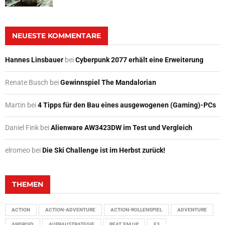
NEUESTE KOMMENTARE
Hannes Linsbauer
bei
Cyberpunk 2077 erhält eine Erweiterung
Renate Busch
bei
Gewinnspiel The Mandalorian
Martin
bei
4 Tipps für den Bau eines ausgewogenen (Gaming)-PCs
Daniel Fink
bei
Alienware AW3423DW im Test und Vergleich
elromeo
bei
Die Ski Challenge ist im Herbst zurück!
THEMEN
ACTION
ACTION-ADVENTURE
ACTION-ROLLENSPIEL
ADVENTURE
ANDROID
AUFBAUSTRATEGIE
BEAT 'EM UP
E3