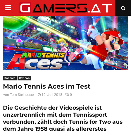
PRIMARY
MENU
Konsole
Reviews
Mario Tennis Aces im Test
von
Tom Steinbauer
19. Juli 2018
0
Die Geschichte der Videospiele ist
unzertrennlich mit dem Tennissport
verbunden, zählt doch Tennis for Two aus
dem Jahre 1958 quasi als allererstes