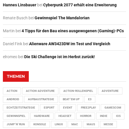
Hannes Linsbauer
bei
Cyberpunk 2077 erhält eine Erweiterung
Renate Busch
bei
Gewinnspiel The Mandalorian
Martin
bei
4 Tipps für den Bau eines ausgewogenen (Gaming)-PCs
Daniel Fink
bei
Alienware AW3423DW im Test und Vergleich
elromeo
bei
Die Ski Challenge ist im Herbst zurück!
THEMEN
ACTION
ACTION-ADVENTURE
ACTION-ROLLENSPIEL
ADVENTURE
ANDROID
AUFBAUSTRATEGIE
BEAT 'EM UP
E3
ECHTZEITSTRATEGIE
ESPORT
EVENT
FREE2PLAY
GAMESCOM
GEWINNSPIEL
HARDWARE
HEADSET
HORROR
INDIE
IOS
JUMP 'N' RUN
KONSOLE
LINUX
MAC
MAUS
MESSE