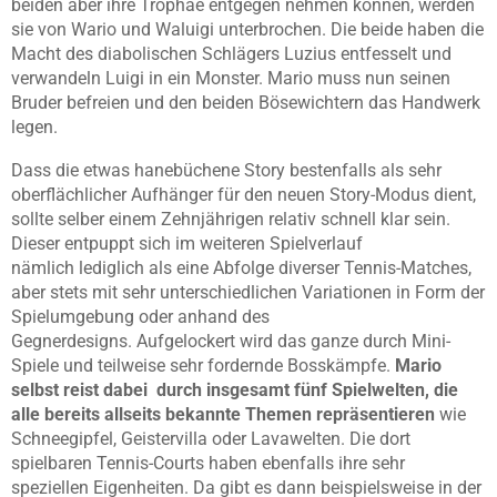
beiden aber ihre Trophäe entgegen nehmen können, werden
sie von Wario und Waluigi unterbrochen. Die beide haben die
Macht des diabolischen Schlägers Luzius entfesselt und
verwandeln Luigi in ein Monster. Mario muss nun seinen
Bruder befreien und den beiden Bösewichtern das Handwerk
legen.
Dass die etwas hanebüchene Story bestenfalls als sehr
oberflächlicher Aufhänger für den neuen Story-Modus dient,
sollte selber einem Zehnjährigen relativ schnell klar sein.
Dieser entpuppt sich im weiteren Spielverlauf
nämlich lediglich als eine Abfolge diverser Tennis-Matches,
aber stets mit sehr unterschiedlichen Variationen in Form der
Spielumgebung oder anhand des
Gegnerdesigns. Aufgelockert wird das ganze durch Mini-
Spiele und teilweise sehr fordernde Bosskämpfe.
Mario
selbst reist dabei durch insgesamt fünf Spielwelten, die
alle bereits allseits bekannte Themen repräsentieren
wie
Schneegipfel, Geistervilla oder Lavawelten. Die dort
spielbaren Tennis-Courts haben ebenfalls ihre sehr
speziellen Eigenheiten. Da gibt es dann beispielsweise in der