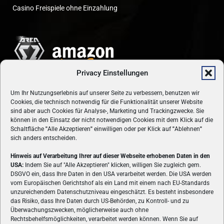
Casino Freispiele ohne Einzahlung
Privacy Einstellungen
Um Ihr Nutzungserlebnis auf unserer Seite zu verbessern, benutzen wir
Cookies, die technisch notwendig für die Funktionalität unserer Website
sind aber auch Cookies für Analyse-, Marketing und Trackingzwecke. Sie
können in den Einsatz der nicht notwendigen Cookies mit dem Klick auf die
Schaltfläche
"
Alle Akzeptieren
"
einwilligen oder per Klick auf
"
Ablehnen
"
sich anders entscheiden.
Hinweis auf Verarbeitung Ihrer auf dieser Webseite erhobenen Daten in den
USA:
Indem Sie auf "Alle Akzeptieren" klicken, willigen Sie zugleich gem.
ÜBER UNS
DSGVO ein, dass Ihre Daten in den USA verarbeitet werden. Die USA werden
vom Europäischen Gerichtshof als ein Land mit einem nach EU-Standards
VON GAMERN, FÜR GAMER! Gamers.at ist das älteste Online-
unzureichendem Datenschutzniveau eingeschätzt. Es besteht insbesondere
Spielemagazin Österreichs und bringt täglich aktuelle News,
das Risiko, dass Ihre Daten durch US-Behörden, zu Kontroll- und zu
Reviews und Videos zu PC- und Konsolenspielen, Gaming-
Überwachungszwecken, möglicherweise auch ohne
Hardware und aus der Welt des e-Sport's.
Rechtsbehelfsmöglichkeiten, verarbeitet werden können. Wenn Sie auf