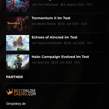
von
Tom Steinbauer
4. August 2026
0
Tormentum II im Test
von
Martin Steiner
30. Juli 2026
0
Echoes of Aincrad im Test
von
Tobias Hörstlhofer
28. Juli 2026
0
Halo: Campaign Evolved im Test
von
Sven Evil
25. Juli 2026
0
PARTNER
Simplekey.de