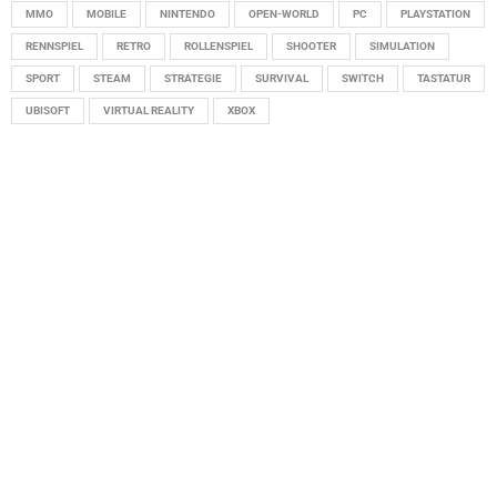
MMO
MOBILE
NINTENDO
OPEN-WORLD
PC
PLAYSTATION
RENNSPIEL
RETRO
ROLLENSPIEL
SHOOTER
SIMULATION
SPORT
STEAM
STRATEGIE
SURVIVAL
SWITCH
TASTATUR
UBISOFT
VIRTUAL REALITY
XBOX