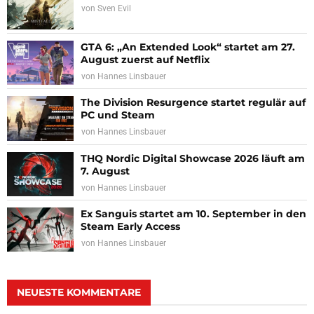
von
Sven Evil
GTA 6: „An Extended Look“ startet am 27.
August zuerst auf Netflix
von
Hannes Linsbauer
The Division Resurgence startet regulär auf
PC und Steam
von
Hannes Linsbauer
THQ Nordic Digital Showcase 2026 läuft am
7. August
von
Hannes Linsbauer
Ex Sanguis startet am 10. September in den
Steam Early Access
von
Hannes Linsbauer
NEUESTE KOMMENTARE