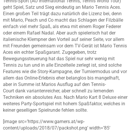
Tennis-Sport (AO International
Tennis, T
ennis World Tour)
geht Spiel, Satz und Sieg eindeutig an Mario Tennis Aces.
Einen großen Teil trägt dazu natürlich die Lizenz bei, denn
mit Mario, Peach und Co macht das Schlagen der Filzbälle
einfach viel mehr Spaß, als etwa mit einem Roger Federer
oder einem Rafael Nadal. Aber auch spielerisch hat der
italienische Klempner den Vorteil auf seiner Seite, vor allem
mit Freunden gemeinsam vor dem TV-Gerät ist Mario Tennis
Aces ein echter Spaßgarant. Zugegeben, trotz
Bewegungssteuerung hat das Spiel nur sehr wenig mit
Tennis zu tun und in alle Einzelteile zerlegt ist, sind solche
Features wie die Story-Kampagne, der Turniermodus und vor
allem das Online-Erlebnis eher belanglos bis mangelhaft,
aber in Summe ist Marios Ausflug auf den Tennis-
Court dank variantenreicher, aber schnell zu lernenden
Techniken ein absolutes Ass. Nach Mario Kart 8 Deluxe einer
weiteres Party-Sportspiel mit hohem Spaßfaktor, welches in
keiner geselligen Spielrunde fehlen sollte.
[image src=’https://www.gamers.at/wp-
content/uploads/2018/07/packshot.png‘ width=’85‘