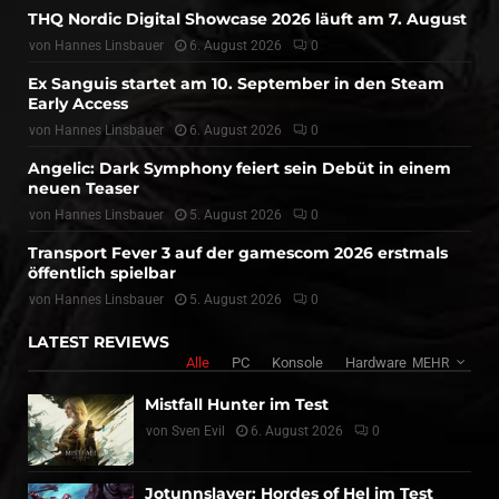
THQ Nordic Digital Showcase 2026 läuft am 7. August
von
Hannes Linsbauer
6. August 2026
0
Ex Sanguis startet am 10. September in den Steam
Early Access
von
Hannes Linsbauer
6. August 2026
0
Angelic: Dark Symphony feiert sein Debüt in einem
neuen Teaser
von
Hannes Linsbauer
5. August 2026
0
Transport Fever 3 auf der gamescom 2026 erstmals
öffentlich spielbar
von
Hannes Linsbauer
5. August 2026
0
LATEST REVIEWS
Alle
PC
Konsole
Hardware
MEHR
Mistfall Hunter im Test
von
Sven Evil
6. August 2026
0
Jotunnslayer: Hordes of Hel im Test