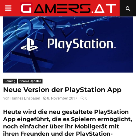
PRIMARY
MENU
Gaming
News & Updates
Neue Version der PlayStation App
von
Hannes Linsbauer
8. November 2017
0
Heute wird die neu gestaltete PlayStation
App eingeführt, die es Spielern ermöglicht,
noch einfacher über ihr Mobilgerät mit
ihren Freunden und der PlayStation-