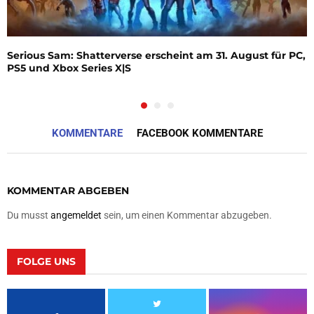
Serious Sam: Shatterverse erscheint am 31. August für PC,
PS5 und Xbox Series X|S
KOMMENTARE
FACEBOOK KOMMENTARE
KOMMENTAR ABGEBEN
Du musst
angemeldet
sein, um einen Kommentar abzugeben.
FOLGE UNS