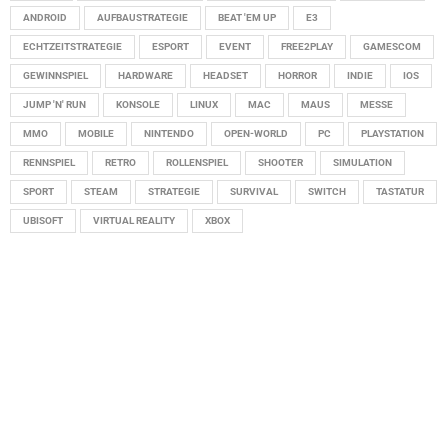
ANDROID
AUFBAUSTRATEGIE
BEAT 'EM UP
E3
ECHTZEITSTRATEGIE
ESPORT
EVENT
FREE2PLAY
GAMESCOM
GEWINNSPIEL
HARDWARE
HEADSET
HORROR
INDIE
IOS
JUMP 'N' RUN
KONSOLE
LINUX
MAC
MAUS
MESSE
MMO
MOBILE
NINTENDO
OPEN-WORLD
PC
PLAYSTATION
RENNSPIEL
RETRO
ROLLENSPIEL
SHOOTER
SIMULATION
SPORT
STEAM
STRATEGIE
SURVIVAL
SWITCH
TASTATUR
UBISOFT
VIRTUAL REALITY
XBOX