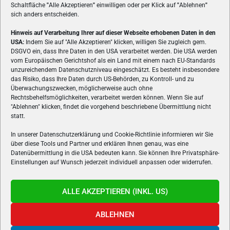
Schaltfläche
"
Alle Akzeptieren
"
einwilligen oder per Klick auf
"
Ablehnen
"
sich anders entscheiden.
Hinweis auf Verarbeitung Ihrer auf dieser Webseite erhobenen Daten in den
USA:
Indem Sie auf "Alle Akzeptieren" klicken, willigen Sie zugleich gem.
ÜBER UNS
DSGVO ein, dass Ihre Daten in den USA verarbeitet werden. Die USA werden
vom Europäischen Gerichtshof als ein Land mit einem nach EU-Standards
VON GAMERN, FÜR GAMER! Gamers.at ist das älteste Online-
unzureichendem Datenschutzniveau eingeschätzt. Es besteht insbesondere
Spielemagazin Österreichs und bringt täglich aktuelle News,
das Risiko, dass Ihre Daten durch US-Behörden, zu Kontroll- und zu
Reviews und Videos zu PC- und Konsolenspielen, Gaming-
Überwachungszwecken, möglicherweise auch ohne
Rechtsbehelfsmöglichkeiten, verarbeitet werden können. Wenn Sie auf
Hardware und aus der Welt des e-Sport's.
"Ablehnen" klicken, findet die vorgehend beschriebene Übermittlung nicht
statt.
Schreib uns:
redaktion@gamers.at
In unserer Datenschutzerklärung und Cookie-Richtlinie informieren wir Sie
über diese Tools und Partner und erklären Ihnen genau, was eine
FOLGE UNS
Datenübermittlung in die USA bedeuten kann. Sie können Ihre Privatsphäre-
Einstellungen auf Wunsch jederzeit individuell anpassen oder widerrufen.
ALLE AKZEPTIEREN (INKL. US)
ABLEHNEN