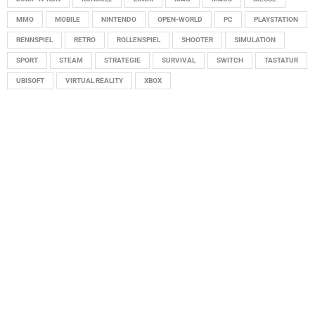
MMO
MOBILE
NINTENDO
OPEN-WORLD
PC
PLAYSTATION
RENNSPIEL
RETRO
ROLLENSPIEL
SHOOTER
SIMULATION
SPORT
STEAM
STRATEGIE
SURVIVAL
SWITCH
TASTATUR
UBISOFT
VIRTUAL REALITY
XBOX