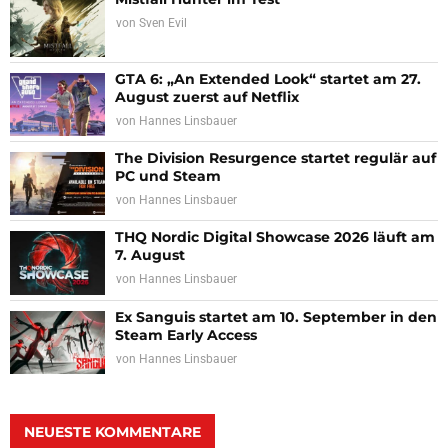
von
Sven Evil
GTA 6: „An Extended Look“ startet am 27.
August zuerst auf Netflix
von
Hannes Linsbauer
The Division Resurgence startet regulär auf
PC und Steam
von
Hannes Linsbauer
THQ Nordic Digital Showcase 2026 läuft am
7. August
von
Hannes Linsbauer
Ex Sanguis startet am 10. September in den
Steam Early Access
von
Hannes Linsbauer
NEUESTE KOMMENTARE