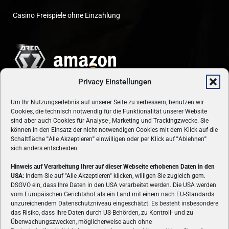
Casino Freispiele ohne Einzahlung
Privacy Einstellungen
Um Ihr Nutzungserlebnis auf unserer Seite zu verbessern, benutzen wir
Cookies, die technisch notwendig für die Funktionalität unserer Website
sind aber auch Cookies für Analyse-, Marketing und Trackingzwecke. Sie
können in den Einsatz der nicht notwendigen Cookies mit dem Klick auf die
Schaltfläche
"
Alle Akzeptieren
"
einwilligen oder per Klick auf
"
Ablehnen
"
sich anders entscheiden.
Hinweis auf Verarbeitung Ihrer auf dieser Webseite erhobenen Daten in den
USA:
Indem Sie auf "Alle Akzeptieren" klicken, willigen Sie zugleich gem.
ÜBER UNS
DSGVO ein, dass Ihre Daten in den USA verarbeitet werden. Die USA werden
vom Europäischen Gerichtshof als ein Land mit einem nach EU-Standards
VON GAMERN, FÜR GAMER! Gamers.at ist das älteste Online-
unzureichendem Datenschutzniveau eingeschätzt. Es besteht insbesondere
Spielemagazin Österreichs und bringt täglich aktuelle News,
das Risiko, dass Ihre Daten durch US-Behörden, zu Kontroll- und zu
Reviews und Videos zu PC- und Konsolenspielen, Gaming-
Überwachungszwecken, möglicherweise auch ohne