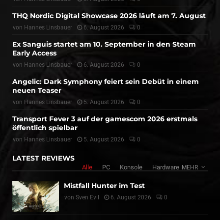
THQ Nordic Digital Showcase 2026 läuft am 7. August
von
Hannes Linsbauer
6. August 2026
0
Ex Sanguis startet am 10. September in den Steam
Early Access
von
Hannes Linsbauer
6. August 2026
0
Angelic: Dark Symphony feiert sein Debüt in einem
neuen Teaser
von
Hannes Linsbauer
5. August 2026
0
Transport Fever 3 auf der gamescom 2026 erstmals
öffentlich spielbar
von
Hannes Linsbauer
5. August 2026
0
LATEST REVIEWS
Alle
PC
Konsole
Hardware
MEHR
Mistfall Hunter im Test
von
Sven Evil
6. August 2026
0