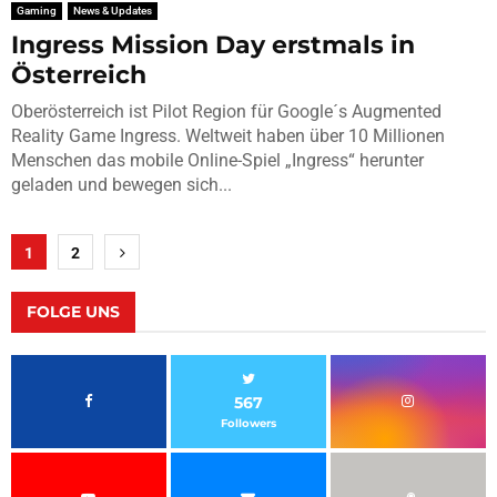
Gaming
News & Updates
Ingress Mission Day erstmals in
Österreich
Oberösterreich ist Pilot Region für Google´s Augmented
Reality Game Ingress. Weltweit haben über 10 Millionen
Menschen das mobile Online-Spiel „Ingress“ herunter
geladen und bewegen sich...
Seitennummerierung
1
2
der
Beiträge
FOLGE UNS
567
Followers