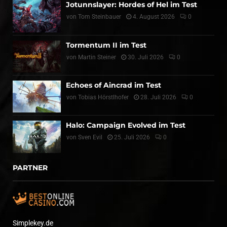
Jotunnslayer: Hordes of Hel im Test
von
Tom Steinbauer
4. August 2026
0
Tormentum II im Test
von
Martin Steiner
30. Juli 2026
0
Echoes of Aincrad im Test
von
Tobias Hörstlhofer
28. Juli 2026
0
Halo: Campaign Evolved im Test
von
Sven Evil
25. Juli 2026
0
PARTNER
Simplekey.de