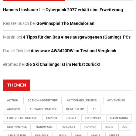
Hannes Linsbauer
bei
Cyberpunk 2077 erhält eine Erweiterung
Renate Busch
bei
Gewinnspiel The Mandalorian
Martin
bei
4 Tipps für den Bau eines ausgewogenen (Gaming)-PCs
Daniel Fink
bei
Alienware AW3423DW im Test und Vergleich
elromeo
bei
Die Ski Challenge ist im Herbst zurück!
THEMEN
ACTION
ACTION-ADVENTURE
ACTION-ROLLENSPIEL
ADVENTURE
ANDROID
AUFBAUSTRATEGIE
BEAT 'EM UP
E3
ECHTZEITSTRATEGIE
ESPORT
EVENT
FREE2PLAY
GAMESCOM
GEWINNSPIEL
HARDWARE
HEADSET
HORROR
INDIE
IOS
JUMP 'N' RUN
KONSOLE
LINUX
MAC
MAUS
MESSE