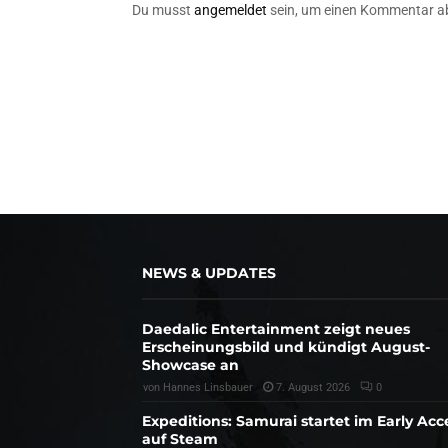
Du musst
angemeldet
sein, um einen Kommentar a
NEWS & UPDATES
Daedalic Entertainment zeigt neues
Erscheinungsbild und kündigt August-
Showcase an
von
Hannes Linsbauer
7. August 2026
0
Expeditions: Samurai startet im Early Acc
auf Steam