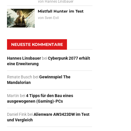
von
Hannes Linsbauer
Mistfall Hunter im Test
von
Sven Evil
NEUESTE KOMMENTARE
Hannes Linsbauer
bei
Cyberpunk 2077 erhält
eine Erweiterung
Renate Busch
bei
Gewinnspiel The
Mandalorian
Martin
bei
4 Tipps für den Bau eines
ausgewogenen (Gaming)-PCs
Daniel Fink
bei
Alienware AW3423DW im Test
und Vergleich