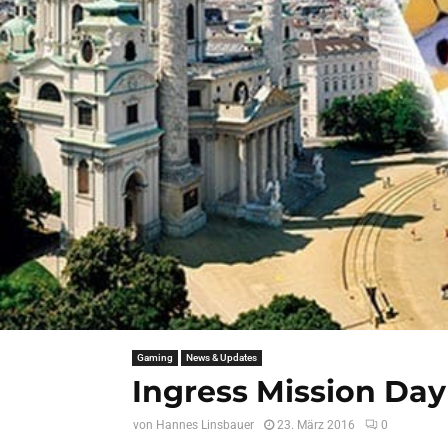
Gaming
News & Updates
Ingress Mission Day
von
Hannes Linsbauer
23. März 2016
0