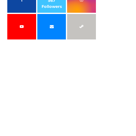
567
Followers