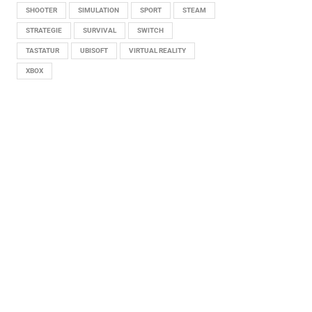
SHOOTER
SIMULATION
SPORT
STEAM
STRATEGIE
SURVIVAL
SWITCH
TASTATUR
UBISOFT
VIRTUAL REALITY
XBOX