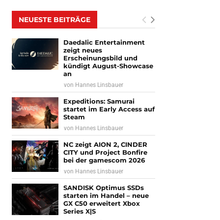
NEUESTE BEITRÄGE
Daedalic Entertainment
zeigt neues
Erscheinungsbild und
kündigt August-Showcase
an
von
Hannes Linsbauer
Expeditions: Samurai
startet im Early Access auf
Steam
von
Hannes Linsbauer
NC zeigt AION 2, CINDER
CITY und Project Bonfire
bei der gamescom 2026
von
Hannes Linsbauer
SANDISK Optimus SSDs
starten im Handel – neue
GX C50 erweitert Xbox
Series X|S