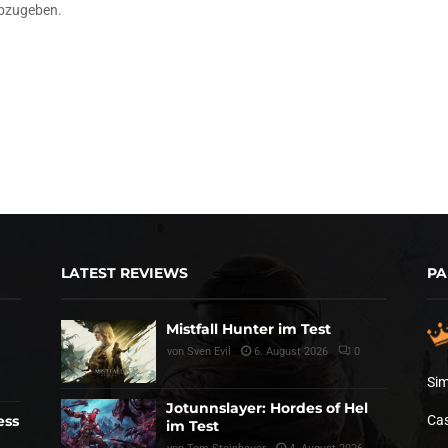
bzugeben.
LATEST REVIEWS
PA
Mistfall Hunter im Test
von
Sven Evil
6. August 2026
0
Sim
Jotunnslayer: Hordes of Hel
ess
Cas
im Test