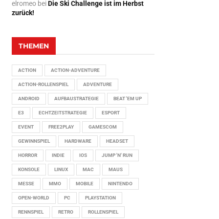
elromeo
bei
Die Ski Challenge ist im Herbst
zurück!
THEMEN
ACTION
ACTION-ADVENTURE
ACTION-ROLLENSPIEL
ADVENTURE
ANDROID
AUFBAUSTRATEGIE
BEAT 'EM UP
E3
ECHTZEITSTRATEGIE
ESPORT
EVENT
FREE2PLAY
GAMESCOM
GEWINNSPIEL
HARDWARE
HEADSET
HORROR
INDIE
IOS
JUMP 'N' RUN
KONSOLE
LINUX
MAC
MAUS
MESSE
MMO
MOBILE
NINTENDO
OPEN-WORLD
PC
PLAYSTATION
RENNSPIEL
RETRO
ROLLENSPIEL