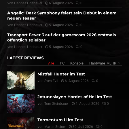
von
Hannes Linsbauer
6. August 2026
0
Angelic: Dark Symphony feiert sein Debüt in einem
neuen Teaser
von
Hannes Linsbauer
5. August 2026
0
Transport Fever 3 auf der gamescom 2026 erstmals
öffentlich spielbar
von
Hannes Linsbauer
5. August 2026
0
LATEST REVIEWS
Alle
PC
Konsole
Hardware
MEHR
Mistfall Hunter im Test
von
Sven Evil
6. August 2026
0
Jotunnslayer: Hordes of Hel im Test
von
Tom Steinbauer
4. August 2026
0
Tormentum II im Test
von
Martin Steiner
30. Juli 2026
0