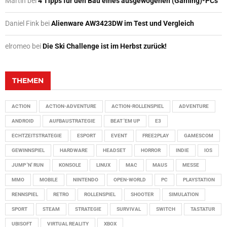
Martin
bei
4 Tipps für den Bau eines ausgewogenen (Gaming)-PCs
Daniel Fink
bei
Alienware AW3423DW im Test und Vergleich
elromeo
bei
Die Ski Challenge ist im Herbst zurück!
THEMEN
ACTION
ACTION-ADVENTURE
ACTION-ROLLENSPIEL
ADVENTURE
ANDROID
AUFBAUSTRATEGIE
BEAT 'EM UP
E3
ECHTZEITSTRATEGIE
ESPORT
EVENT
FREE2PLAY
GAMESCOM
GEWINNSPIEL
HARDWARE
HEADSET
HORROR
INDIE
IOS
JUMP 'N' RUN
KONSOLE
LINUX
MAC
MAUS
MESSE
MMO
MOBILE
NINTENDO
OPEN-WORLD
PC
PLAYSTATION
RENNSPIEL
RETRO
ROLLENSPIEL
SHOOTER
SIMULATION
SPORT
STEAM
STRATEGIE
SURVIVAL
SWITCH
TASTATUR
UBISOFT
VIRTUAL REALITY
XBOX