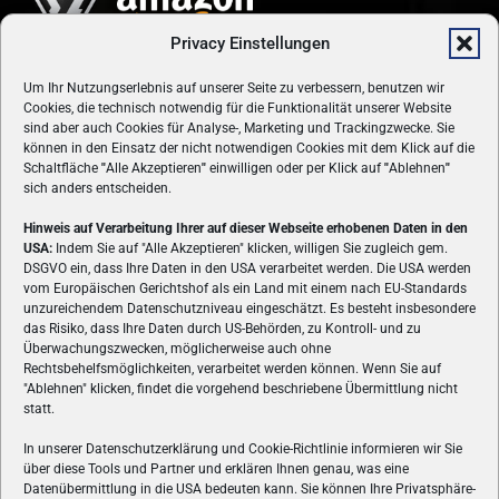
Privacy Einstellungen
Um Ihr Nutzungserlebnis auf unserer Seite zu verbessern, benutzen wir
Cookies, die technisch notwendig für die Funktionalität unserer Website
sind aber auch Cookies für Analyse-, Marketing und Trackingzwecke. Sie
können in den Einsatz der nicht notwendigen Cookies mit dem Klick auf die
Schaltfläche
"
Alle Akzeptieren
"
einwilligen oder per Klick auf
"
Ablehnen
"
sich anders entscheiden.
Hinweis auf Verarbeitung Ihrer auf dieser Webseite erhobenen Daten in den
USA:
Indem Sie auf "Alle Akzeptieren" klicken, willigen Sie zugleich gem.
ÜBER UNS
DSGVO ein, dass Ihre Daten in den USA verarbeitet werden. Die USA werden
vom Europäischen Gerichtshof als ein Land mit einem nach EU-Standards
VON GAMERN, FÜR GAMER! Gamers.at ist das älteste Online-
unzureichendem Datenschutzniveau eingeschätzt. Es besteht insbesondere
Spielemagazin Österreichs und bringt täglich aktuelle News,
das Risiko, dass Ihre Daten durch US-Behörden, zu Kontroll- und zu
Reviews und Videos zu PC- und Konsolenspielen, Gaming-
Überwachungszwecken, möglicherweise auch ohne
Rechtsbehelfsmöglichkeiten, verarbeitet werden können. Wenn Sie auf
Hardware und aus der Welt des e-Sport's.
"Ablehnen" klicken, findet die vorgehend beschriebene Übermittlung nicht
statt.
Schreib uns:
redaktion@gamers.at
In unserer Datenschutzerklärung und Cookie-Richtlinie informieren wir Sie
über diese Tools und Partner und erklären Ihnen genau, was eine
FOLGE UNS
Datenübermittlung in die USA bedeuten kann. Sie können Ihre Privatsphäre-