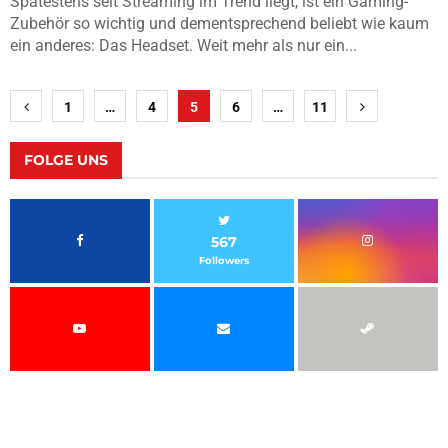
Spätestens seit Streaming im Trend liegt, ist ein Gaming-
Zubehör so wichtig und dementsprechend beliebt wie kaum
ein anderes: Das Headset. Weit mehr als nur ein...
Seitennummerierung
1
…
4
5
6
…
11
der
Beiträge
FOLGE UNS
567
Followers