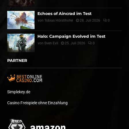
Echoes of Aincrad im Test
von
Tobias Hörstlhofer
28. Juli 2026
0
Halo: Campaign Evolved im Test
von
Sven Evil
25. Juli 2026
0
PARTNER
Simplekey.de
Casino Freispiele ohne Einzahlung