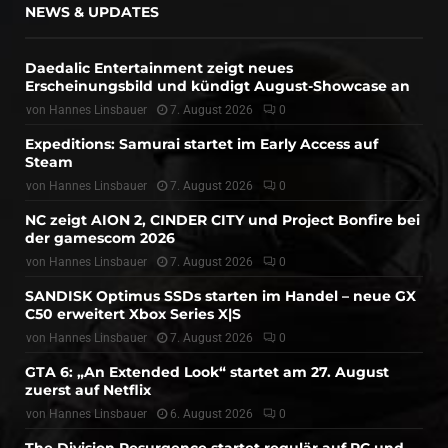
NEWS & UPDATES
Daedalic Entertainment zeigt neues
Erscheinungsbild und kündigt August-Showcase an
von
Hannes Linsbauer
7. August 2026
0
Expeditions: Samurai startet im Early Access auf
Steam
von
Hannes Linsbauer
7. August 2026
0
NC zeigt AION 2, CINDER CITY und Project Bonfire bei
der gamescom 2026
von
Hannes Linsbauer
7. August 2026
0
SANDISK Optimus SSDs starten im Handel – neue GX
C50 erweitert Xbox Series X|S
von
Hannes Linsbauer
7. August 2026
0
GTA 6: „An Extended Look“ startet am 27. August
zuerst auf Netflix
von
Hannes Linsbauer
6. August 2026
0
The Division Resurgence startet regulär auf PC und