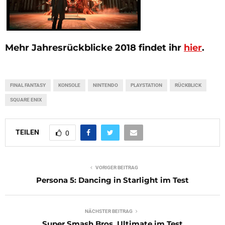
Mehr
Jahresrückblicke 2018
findet ihr
hier
.
FINAL FANTASY
KONSOLE
NINTENDO
PLAYSTATION
RÜCKBLICK
SQUARE ENIX
TEILEN
0
VORIGER BEITRAG
Persona 5: Dancing in Starlight im Test
NÄCHSTER BEITRAG
Super Smash Bros. Ultimate im Test