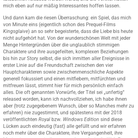
mich eben auf nur mäßig Interessantes hoffen lassen.
Und dann kam die riesen Überraschung: ein Spiel, das mich
von Minute eins (eigentlich schon des Prequel-Films
Kingsglaive
) an so sehr begeisterte, dass die Liebe bis heute
nicht aufgehört hat. Von der wunderschönen Welt mit jeder
Menge Hintergründen über die unglaublich stimmigen
Charaktere und ihre ausgefeilten, komplexen Beziehungen
bis hin zur Story selbst, die sich inmitten aller Ereignisse in
erster Linie auf die Freundschaft zwischen den vier
Hauptcharakteren sowie zwischenmenschliche Aspekte
generell fokussiert und einen mitfiebern, mitfürchten und
mitfreuen lässt, stimmt hier für mich persönlich einfach
alles. Die oft genannten Vorwürfe, der Titel sei „unfertig“
released worden, kann ich nachvollziehen, ich habe ihnen
aber (trotz zugegebenem Wunsch, über so Manches mehr zu
erfahren) nie zugestimmt, und spätestens mit der 2018
veröffentlichten
Royal
bzw
. Windows Edition
sind diese
Lücken auch eindeutig (fast) alle gefüllt und wir erfahren
noch mehr über die Charaktere, ihre Vergangenheit, ihre