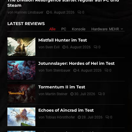
Steam
von
Hannes Linsbauer
6. August 2026
0
LATEST REVIEWS
Alle
PC
Konsole
Hardware
MEHR
Mistfall Hunter im Test
von
Sven Evil
6. August 2026
0
Jotunnslayer: Hordes of Hel im Test
von
Tom Steinbauer
4. August 2026
0
Tormentum II im Test
von
Martin Steiner
30. Juli 2026
0
Echoes of Aincrad im Test
von
Tobias Hörstlhofer
28. Juli 2026
0