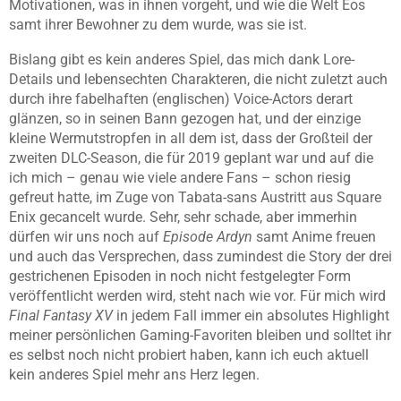
Motivationen, was in ihnen vorgeht, und wie die Welt Eos
samt ihrer Bewohner zu dem wurde, was sie ist.
Bislang gibt es kein anderes Spiel, das mich dank Lore-
Details und lebensechten Charakteren, die nicht zuletzt auch
durch ihre fabelhaften (englischen) Voice-Actors derart
glänzen, so in seinen Bann gezogen hat, und der einzige
kleine Wermutstropfen in all dem ist, dass der Großteil der
zweiten DLC-Season, die für 2019 geplant war und auf die
ich mich – genau wie viele andere Fans – schon riesig
gefreut hatte, im Zuge von Tabata-sans Austritt aus Square
Enix gecancelt wurde. Sehr, sehr schade, aber immerhin
dürfen wir uns noch auf
Episode Ardyn
samt Anime freuen
und auch das Versprechen, dass zumindest die Story der drei
gestrichenen Episoden in noch nicht festgelegter Form
veröffentlicht werden wird, steht nach wie vor. Für mich wird
Final Fantasy XV
in jedem Fall immer ein absolutes Highlight
meiner persönlichen Gaming-Favoriten bleiben und solltet ihr
es selbst noch nicht probiert haben, kann ich euch aktuell
kein anderes Spiel mehr ans Herz legen.