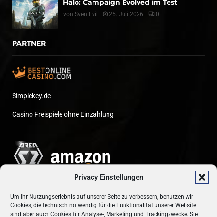
Halo: Campaign Evolved im Test
von
Sven Evil
25. Juli 2026
0
PARTNER
Simplekey.de
Casino Freispiele ohne Einzahlung
Privacy Einstellungen
Um Ihr Nutzungserlebnis auf unserer Seite zu verbessern, benutzen wir
Cookies, die technisch notwendig für die Funktionalität unserer Website
sind aber auch Cookies für Analyse-, Marketing und Trackingzwecke. Sie