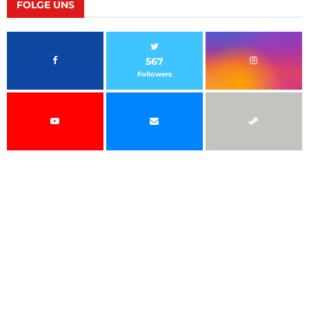
FOLGE UNS
567
Followers