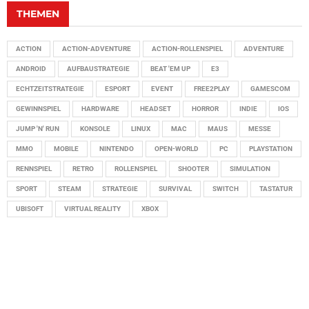
THEMEN
ACTION
ACTION-ADVENTURE
ACTION-ROLLENSPIEL
ADVENTURE
ANDROID
AUFBAUSTRATEGIE
BEAT 'EM UP
E3
ECHTZEITSTRATEGIE
ESPORT
EVENT
FREE2PLAY
GAMESCOM
GEWINNSPIEL
HARDWARE
HEADSET
HORROR
INDIE
IOS
JUMP 'N' RUN
KONSOLE
LINUX
MAC
MAUS
MESSE
MMO
MOBILE
NINTENDO
OPEN-WORLD
PC
PLAYSTATION
RENNSPIEL
RETRO
ROLLENSPIEL
SHOOTER
SIMULATION
SPORT
STEAM
STRATEGIE
SURVIVAL
SWITCH
TASTATUR
UBISOFT
VIRTUAL REALITY
XBOX