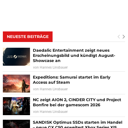
NEUESTE BEITRÄGE
Daedalic Entertainment zeigt neues
Erscheinungsbild und kündigt August-
Showcase an
von
Hannes Linsbauer
Expeditions: Samurai startet im Early
Access auf Steam
von
Hannes Linsbauer
NC zeigt AION 2, CINDER CITY und Project
Bonfire bei der gamescom 2026
von
Hannes Linsbauer
SANDISK Optimus SSDs starten im Handel
– neue GX C50 erweitert Xbox Series X|S