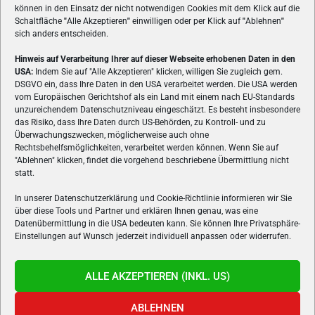
können in den Einsatz der nicht notwendigen Cookies mit dem Klick auf die
Schaltfläche
"
Alle Akzeptieren
"
einwilligen oder per Klick auf
"
Ablehnen
"
sich anders entscheiden.
Hinweis auf Verarbeitung Ihrer auf dieser Webseite erhobenen Daten in den
USA:
Indem Sie auf "Alle Akzeptieren" klicken, willigen Sie zugleich gem.
ÜBER UNS
DSGVO ein, dass Ihre Daten in den USA verarbeitet werden. Die USA werden
vom Europäischen Gerichtshof als ein Land mit einem nach EU-Standards
VON GAMERN, FÜR GAMER! Gamers.at ist das älteste Online-
unzureichendem Datenschutzniveau eingeschätzt. Es besteht insbesondere
Spielemagazin Österreichs und bringt täglich aktuelle News,
das Risiko, dass Ihre Daten durch US-Behörden, zu Kontroll- und zu
Reviews und Videos zu PC- und Konsolenspielen, Gaming-
Überwachungszwecken, möglicherweise auch ohne
Rechtsbehelfsmöglichkeiten, verarbeitet werden können. Wenn Sie auf
Hardware und aus der Welt des e-Sport's.
"Ablehnen" klicken, findet die vorgehend beschriebene Übermittlung nicht
statt.
Schreib uns:
redaktion@gamers.at
In unserer Datenschutzerklärung und Cookie-Richtlinie informieren wir Sie
über diese Tools und Partner und erklären Ihnen genau, was eine
FOLGE UNS
Datenübermittlung in die USA bedeuten kann. Sie können Ihre Privatsphäre-
Einstellungen auf Wunsch jederzeit individuell anpassen oder widerrufen.
ALLE AKZEPTIEREN (INKL. US)
ABLEHNEN