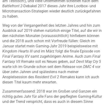
am Testtisch!), und viele Unternehmen scheinen nach dem
Battlefront 2
-Debakel 2017 dieses Jahr ihre Lootbox- und
Microtransaction-Strategien wieder deutlich zurückgefahren
zu haben.
Weg von der Vergangenheit des letzten Jahres und hin zum
Ausblick auf 2019 stehen natürlich einige Titel, auf die wir in
den nächsten Monaten (voraussichtlich) hinfiebern können
und die 2018 auch schon mit Vorfreude füllen: Gleich im
Januar startet mein Gaming-Jahr 2019 beispielsweise mit
Kingdom Hearts III
und im März folgt die finale Episode von
Final Fantasy XV
samt zugehörigem Anime. Auch zum
Final
Fantasy VII Remake
soll es Neues geben, auf
Devil May Cry 5
warte ich im Grunde schon seit dem Release von
DMC 4
vor
über zehn Jahren und spätestens nach meiner
Anspielsession des
Resident Evil 2 Remakes
kann ich auch
diesen Titel kaum mehr erwarten.
Zusammenfassend: 2018 war im Großen und Ganzen ein
richtig gutes Jahr für alle Fans der gepflegten Gaming-Kultur
und der Trend verspricht, dass es auch in diesem Sinne