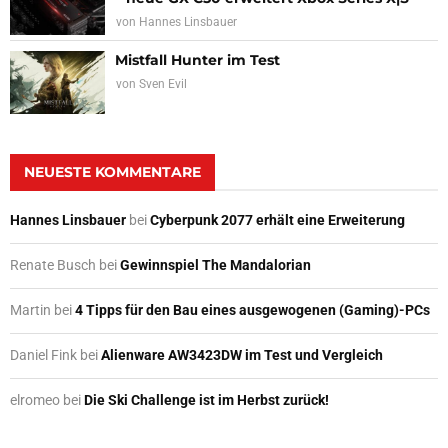
von
Hannes Linsbauer
Mistfall Hunter im Test
von
Sven Evil
NEUESTE KOMMENTARE
Hannes Linsbauer
bei
Cyberpunk 2077 erhält eine Erweiterung
Renate Busch
bei
Gewinnspiel The Mandalorian
Martin
bei
4 Tipps für den Bau eines ausgewogenen (Gaming)-PCs
Daniel Fink
bei
Alienware AW3423DW im Test und Vergleich
elromeo
bei
Die Ski Challenge ist im Herbst zurück!