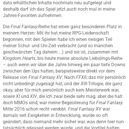
dato erhältlichen Inhalte nochmals neu aufgelegt und
deshalb darf ich das Spiel jetzt auch noch mal in meine
Jahres-Favoriten aufnehmen.
Die
Final Fantasy
-Reihe hat einen ganz besonderen Platz in
meinem Herzen: Mit ihr hat meine RPG-Leidenschaft
begonnen, mit den Spielen habe ich einen riesigen Teil
meiner Schul- und Uni-Zeit verbracht (und so manchen
geschwänzten Tag daheim …) und sie ist, zusammen mit
Kingdom Hearts
, bis heute meine absolute Liebslings-Reihe
– auch wenn wir über die Jahre hinweg ein paar tiefe Downs
zwischen den Ups hatten, beispielsweise direkt vor dem
Release von
Final Fantasy XV
: Nach
FFXII
, das mir persönlich
nicht unbedingt zugesagt hat, und der
XIII
-Trilogie, die ganz
okay, aber für mich persönlich auch kein Meisterwerk war,
sowie
XI
und
XIV
, die ich zwar beide sehr mag, aber die halt
doch MMOs sind, war meine Begeisterung für
Final Fantasy
Mitte 2016 schon recht verebbt.
Final Fantasy XV
war
damals seit Ewigkeiten in Entwicklung, wurde so oft
geändert, dass niemand mehr sicher war, was denn hier nun
tatsächlich released werden würde, und die Vortitel hatten