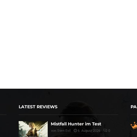
LATEST REVIEWS
PA
Mistfall Hunter im Test
von
Sven Evil
6. August 2026
0