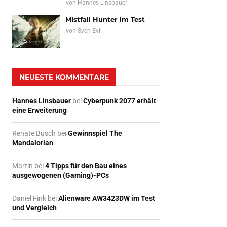
von
Hannes Linsbauer
Mistfall Hunter im Test
von
Sven Evil
NEUESTE KOMMENTARE
Hannes Linsbauer
bei
Cyberpunk 2077 erhält
eine Erweiterung
Renate Busch
bei
Gewinnspiel The
Mandalorian
Martin
bei
4 Tipps für den Bau eines
ausgewogenen (Gaming)-PCs
Daniel Fink
bei
Alienware AW3423DW im Test
und Vergleich