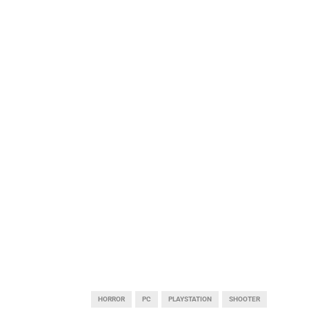
HORROR
PC
PLAYSTATION
SHOOTER