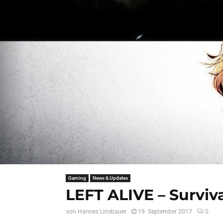
Gaming
News & Updates
LEFT ALIVE – Surviv
von
Hannes Linsbauer
19. September 2017
0