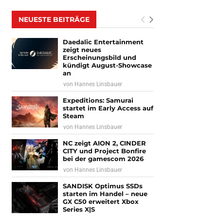
NEUESTE BEITRÄGE
Daedalic Entertainment
zeigt neues
Erscheinungsbild und
kündigt August-Showcase
an
von
Hannes Linsbauer
Expeditions: Samurai
startet im Early Access auf
Steam
von
Hannes Linsbauer
NC zeigt AION 2, CINDER
CITY und Project Bonfire
bei der gamescom 2026
von
Hannes Linsbauer
SANDISK Optimus SSDs
starten im Handel – neue
GX C50 erweitert Xbox
Series X|S