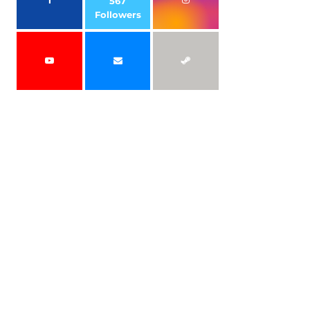
567
Followers