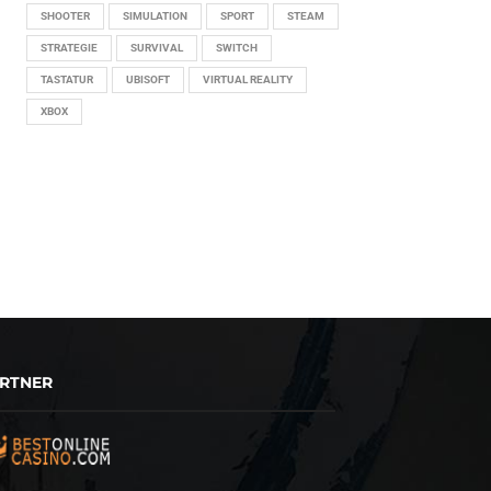
SHOOTER
SIMULATION
SPORT
STEAM
STRATEGIE
SURVIVAL
SWITCH
TASTATUR
UBISOFT
VIRTUAL REALITY
XBOX
RTNER