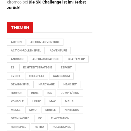
elromeo
bei
Die Ski Challenge ist im Herbst
zurück!
THEMEN
ACTION
ACTION-ADVENTURE
ACTION-ROLLENSPIEL
ADVENTURE
ANDROID
AUFBAUSTRATEGIE
BEAT 'EM UP
E3
ECHTZEITSTRATEGIE
ESPORT
EVENT
FREE2PLAY
GAMESCOM
GEWINNSPIEL
HARDWARE
HEADSET
HORROR
INDIE
IOS
JUMP 'N' RUN
KONSOLE
LINUX
MAC
MAUS
MESSE
MMO
MOBILE
NINTENDO
OPEN-WORLD
PC
PLAYSTATION
RENNSPIEL
RETRO
ROLLENSPIEL