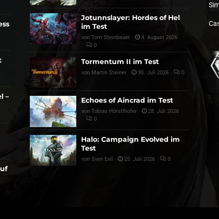
Sim
Jotunnslayer: Hordes of Hel
ess
Cas
im Test
von
Tom Steinbauer
4. August 2026
0
t
Tormentum II im Test
von
Martin Steiner
30. Juli 2026
0
l –
Echoes of Aincrad im Test
von
Tobias Hörstlhofer
28. Juli 2026
0
Halo: Campaign Evolved im
Test
von
Sven Evil
25. Juli 2026
0
auf