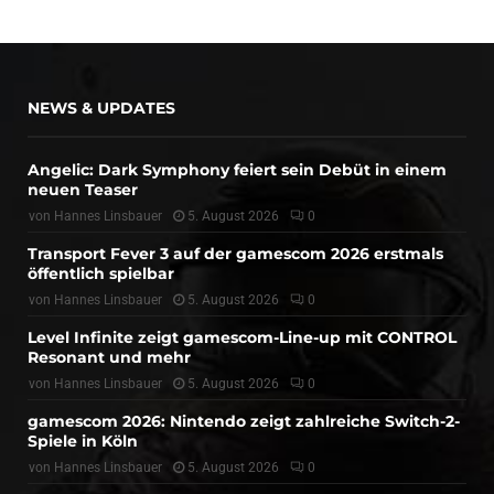
NEWS & UPDATES
Angelic: Dark Symphony feiert sein Debüt in einem
neuen Teaser
von
Hannes Linsbauer
5. August 2026
0
Transport Fever 3 auf der gamescom 2026 erstmals
öffentlich spielbar
von
Hannes Linsbauer
5. August 2026
0
Level Infinite zeigt gamescom-Line-up mit CONTROL
Resonant und mehr
von
Hannes Linsbauer
5. August 2026
0
gamescom 2026: Nintendo zeigt zahlreiche Switch-2-
Spiele in Köln
von
Hannes Linsbauer
5. August 2026
0