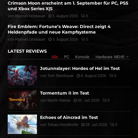
Crimson Moon erscheint am 1. September für PC, PS5
und Xbox Series X|S
von
Hannes Linsbauer
5. August 2026
0
Fire Emblem: Fortune’s Weave: Direct zeigt 4
Heldenpfade und neue Kampfsysteme
von
Hannes Linsbauer
5. August 2026
0
LATEST REVIEWS
Alle
PC
Konsole
Hardware
MEHR
Jotunnslayer: Hordes of Hel im Test
von
Tom Steinbauer
4. August 2026
0
Tormentum II im Test
von
Martin Steiner
30. Juli 2026
0
Echoes of Aincrad im Test
von
Tobias Hörstlhofer
28. Juli 2026
0