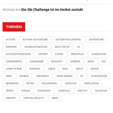
elromeo
bei
Die Ski Challenge ist im Herbst zurück!
THEMEN
ACTION
ACTION-ADVENTURE
ACTION-ROLLENSPIEL
ADVENTURE
ANDROID
AUFBAUSTRATEGIE
BEAT 'EM UP
E3
ECHTZEITSTRATEGIE
ESPORT
EVENT
FREE2PLAY
GAMESCOM
GEWINNSPIEL
HARDWARE
HEADSET
HORROR
INDIE
IOS
JUMP 'N' RUN
KONSOLE
LINUX
MAC
MAUS
MESSE
MMO
MOBILE
NINTENDO
OPEN-WORLD
PC
PLAYSTATION
RENNSPIEL
RETRO
ROLLENSPIEL
SHOOTER
SIMULATION
SPORT
STEAM
STRATEGIE
SURVIVAL
SWITCH
TASTATUR
UBISOFT
VIRTUAL REALITY
XBOX