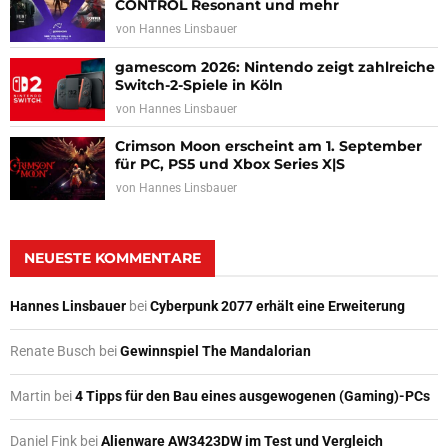
CONTROL Resonant und mehr
von
Hannes Linsbauer
gamescom 2026: Nintendo zeigt zahlreiche
Switch-2-Spiele in Köln
von
Hannes Linsbauer
Crimson Moon erscheint am 1. September
für PC, PS5 und Xbox Series X|S
von
Hannes Linsbauer
NEUESTE KOMMENTARE
Hannes Linsbauer
bei
Cyberpunk 2077 erhält eine Erweiterung
Renate Busch
bei
Gewinnspiel The Mandalorian
Martin
bei
4 Tipps für den Bau eines ausgewogenen (Gaming)-PCs
Daniel Fink
bei
Alienware AW3423DW im Test und Vergleich