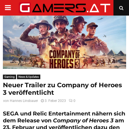
PRIMARY
MENU
Gaming
News & Updates
Neuer Trailer zu Company of Heroes
3 veröffentlicht
von
Hannes Linsbauer
3. Feber 2023
0
SEGA und Relic Entertainment nähern sich
dem Release von
Company of Heroes 3
am
23. Februar und veröffentlichen dazu den