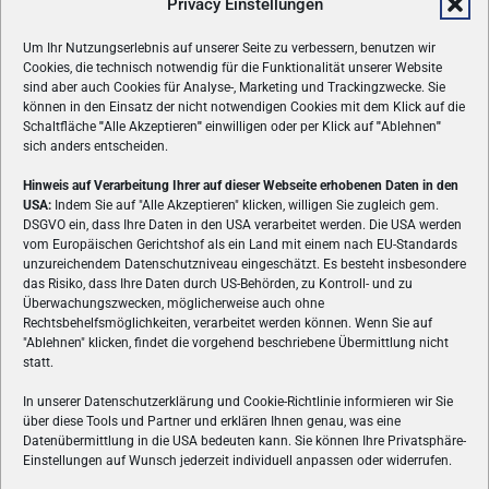
Privacy Einstellungen
Um Ihr Nutzungserlebnis auf unserer Seite zu verbessern, benutzen wir
Cookies, die technisch notwendig für die Funktionalität unserer Website
sind aber auch Cookies für Analyse-, Marketing und Trackingzwecke. Sie
können in den Einsatz der nicht notwendigen Cookies mit dem Klick auf die
Schaltfläche
"
Alle Akzeptieren
"
einwilligen oder per Klick auf
"
Ablehnen
"
sich anders entscheiden.
Hinweis auf Verarbeitung Ihrer auf dieser Webseite erhobenen Daten in den
USA:
Indem Sie auf "Alle Akzeptieren" klicken, willigen Sie zugleich gem.
ÜBER UNS
DSGVO ein, dass Ihre Daten in den USA verarbeitet werden. Die USA werden
vom Europäischen Gerichtshof als ein Land mit einem nach EU-Standards
VON GAMERN, FÜR GAMER! Gamers.at ist das älteste Online-
unzureichendem Datenschutzniveau eingeschätzt. Es besteht insbesondere
Spielemagazin Österreichs und bringt täglich aktuelle News,
das Risiko, dass Ihre Daten durch US-Behörden, zu Kontroll- und zu
Reviews und Videos zu PC- und Konsolenspielen, Gaming-
Überwachungszwecken, möglicherweise auch ohne
Rechtsbehelfsmöglichkeiten, verarbeitet werden können. Wenn Sie auf
Hardware und aus der Welt des e-Sport's.
"Ablehnen" klicken, findet die vorgehend beschriebene Übermittlung nicht
statt.
Schreib uns:
redaktion@gamers.at
In unserer Datenschutzerklärung und Cookie-Richtlinie informieren wir Sie
über diese Tools und Partner und erklären Ihnen genau, was eine
FOLGE UNS
Datenübermittlung in die USA bedeuten kann. Sie können Ihre Privatsphäre-
Einstellungen auf Wunsch jederzeit individuell anpassen oder widerrufen.