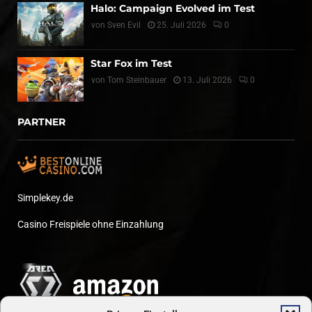
Halo: Campaign Evolved im Test
von
Sven Evil
25. Juli 2026
0
Star Fox im Test
von
Tom Steinbauer
13. Juli 2026
0
PARTNER
Simplekey.de
Casino Freispiele ohne Einzahlung