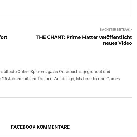
NÄCHSTER BEITRAG
fort
THE CHANT: Prime Matter veröffentlicht
neues Video
 älteste Online-Spielemagazin Österreichs, gegründet und
über 25 Jahren mit den Themen Webdesign, Multimedia und Games.
FACEBOOK KOMMENTARE