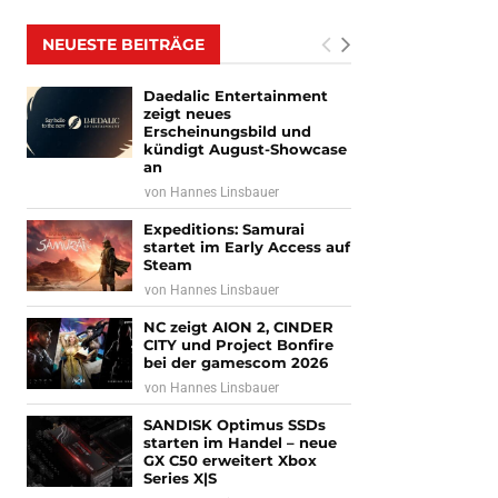
NEUESTE BEITRÄGE
Daedalic Entertainment
zeigt neues
Erscheinungsbild und
kündigt August-Showcase
an
von
Hannes Linsbauer
Expeditions: Samurai
startet im Early Access auf
Steam
von
Hannes Linsbauer
NC zeigt AION 2, CINDER
CITY und Project Bonfire
bei der gamescom 2026
von
Hannes Linsbauer
SANDISK Optimus SSDs
starten im Handel – neue
GX C50 erweitert Xbox
Series X|S