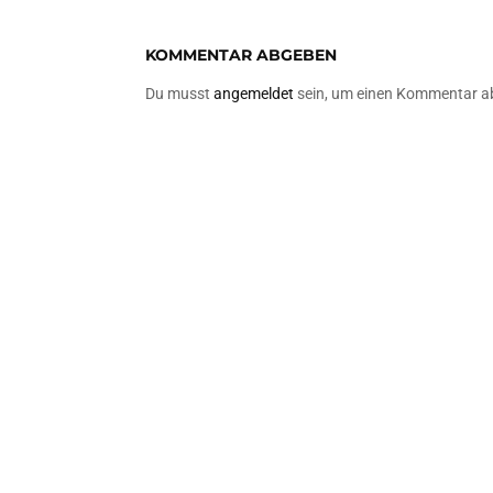
KOMMENTAR ABGEBEN
Du musst
angemeldet
sein, um einen Kommentar a