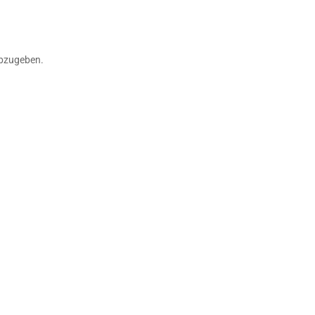
bzugeben.