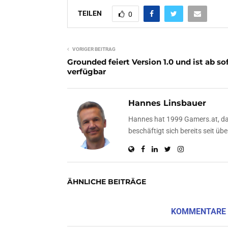
TEILEN
0
VORIGER BEITRAG
Grounded feiert Version 1.0 und ist ab so
verfügbar
Hannes Linsbauer
Hannes hat 1999 Gamers.at, das
beschäftigt sich bereits seit 
ÄHNLICHE BEITRÄGE
KOMMENTARE