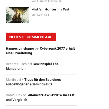
von
Hannes Linsbauer
Mistfall Hunter im Test
von
Sven Evil
NEUESTE KOMMENTARE
Hannes Linsbauer
bei
Cyberpunk 2077 erhält
eine Erweiterung
Renate Busch
bei
Gewinnspiel The
Mandalorian
Martin
bei
4 Tipps für den Bau eines
ausgewogenen (Gaming)-PCs
Daniel Fink
bei
Alienware AW3423DW im Test
und Vergleich