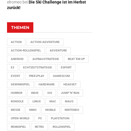
elromeo
bei
Die Ski Challenge ist im Herbst
zurück!
THEMEN
ACTION
ACTION-ADVENTURE
ACTION-ROLLENSPIEL
ADVENTURE
ANDROID
AUFBAUSTRATEGIE
BEAT 'EM UP
E3
ECHTZEITSTRATEGIE
ESPORT
EVENT
FREE2PLAY
GAMESCOM
GEWINNSPIEL
HARDWARE
HEADSET
HORROR
INDIE
IOS
JUMP 'N' RUN
KONSOLE
LINUX
MAC
MAUS
MESSE
MMO
MOBILE
NINTENDO
OPEN-WORLD
PC
PLAYSTATION
RENNSPIEL
RETRO
ROLLENSPIEL