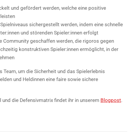
ckelt und gefördert werden, welche eine positive
leisten
le Spielniveaus sichergestellt werden, indem eine schnelle
er:innen und störenden Spieler:innen erfolgt
here Community geschaffen werden, die rigoros gegen
zeitig konstruktiven Spieler:innen ermöglicht, in der
unehmen
s Team, um die Sicherheit und das Spielerlebnis
elden und Heldinnen eine faire sowie sichere
l und die Defensivmatrix findet ihr in unserem
Blogpost
.