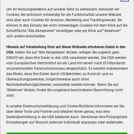
Um Ihr Nutzungserlebnis auf unserer Seite zu verbessern, benutzen wir
Cookies, die technisch notwendig für die Funktionalität unserer Website
sind aber auch Cookies für Analyse-, Marketing und Trackingzwecke. Sie
können in den Einsatz der nicht notwendigen Cookies mit dem Klick auf die
Schaltfläche
"
Alle Akzeptieren
"
einwilligen oder per Klick auf
"
Ablehnen
"
sich anders entscheiden.
Hinweis auf Verarbeitung Ihrer auf dieser Webseite erhobenen Daten in den
USA:
Indem Sie auf "Alle Akzeptieren" klicken, willigen Sie zugleich gem.
ÜBER UNS
DSGVO ein, dass Ihre Daten in den USA verarbeitet werden. Die USA werden
vom Europäischen Gerichtshof als ein Land mit einem nach EU-Standards
VON GAMERN, FÜR GAMER! Gamers.at ist das älteste Online-
unzureichendem Datenschutzniveau eingeschätzt. Es besteht insbesondere
Spielemagazin Österreichs und bringt täglich aktuelle News,
das Risiko, dass Ihre Daten durch US-Behörden, zu Kontroll- und zu
Reviews und Videos zu PC- und Konsolenspielen, Gaming-
Überwachungszwecken, möglicherweise auch ohne
Rechtsbehelfsmöglichkeiten, verarbeitet werden können. Wenn Sie auf
Hardware und aus der Welt des e-Sport's.
"Ablehnen" klicken, findet die vorgehend beschriebene Übermittlung nicht
statt.
Schreib uns:
redaktion@gamers.at
In unserer Datenschutzerklärung und Cookie-Richtlinie informieren wir Sie
über diese Tools und Partner und erklären Ihnen genau, was eine
FOLGE UNS
Datenübermittlung in die USA bedeuten kann. Sie können Ihre Privatsphäre-
Einstellungen auf Wunsch jederzeit individuell anpassen oder widerrufen.