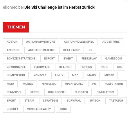
elromeo
bei
Die Ski Challenge ist im Herbst zurück!
THEMEN
ACTION
ACTION-ADVENTURE
ACTION-ROLLENSPIEL
ADVENTURE
ANDROID
AUFBAUSTRATEGIE
BEAT 'EM UP
E3
ECHTZEITSTRATEGIE
ESPORT
EVENT
FREE2PLAY
GAMESCOM
GEWINNSPIEL
HARDWARE
HEADSET
HORROR
INDIE
IOS
JUMP 'N' RUN
KONSOLE
LINUX
MAC
MAUS
MESSE
MMO
MOBILE
NINTENDO
OPEN-WORLD
PC
PLAYSTATION
RENNSPIEL
RETRO
ROLLENSPIEL
SHOOTER
SIMULATION
SPORT
STEAM
STRATEGIE
SURVIVAL
SWITCH
TASTATUR
UBISOFT
VIRTUAL REALITY
XBOX