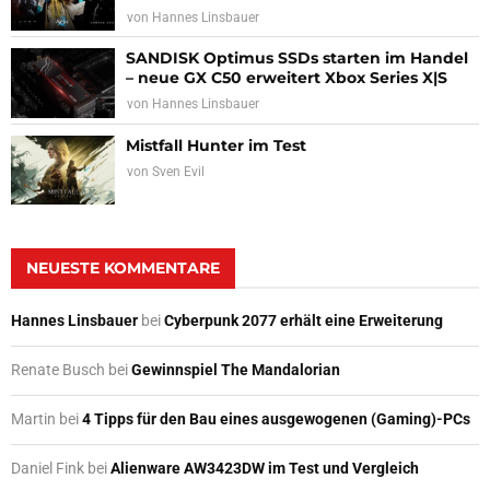
von
Hannes Linsbauer
SANDISK Optimus SSDs starten im Handel
– neue GX C50 erweitert Xbox Series X|S
von
Hannes Linsbauer
Mistfall Hunter im Test
von
Sven Evil
NEUESTE KOMMENTARE
Hannes Linsbauer
bei
Cyberpunk 2077 erhält eine Erweiterung
Renate Busch
bei
Gewinnspiel The Mandalorian
Martin
bei
4 Tipps für den Bau eines ausgewogenen (Gaming)-PCs
Daniel Fink
bei
Alienware AW3423DW im Test und Vergleich