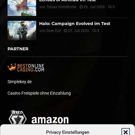
von
Tobias Hörstlhofer
28. Juli 2026
0
Halo: Campaign Evolved im Test
von
Sven Evil
25. Juli 2026
0
PARTNER
Simplekey.de
Casino Freispiele ohne Einzahlung
Privacy Einstellungen