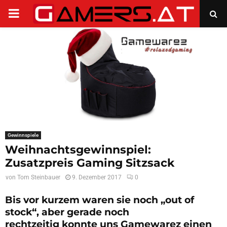
PRIMARY
MENU
Gewinnspiele
Weihnachtsgewinnspiel:
Zusatzpreis Gaming Sitzsack
von
Tom Steinbauer
9. Dezember 2017
0
Bis vor kurzem waren sie noch „out of
stock“, aber gerade noch
rechtzeitig konnte uns Gamewarez einen