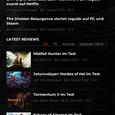
zuerst auf Netflix
von
Hannes Linsbauer
6. August 2026
0
The Division Resurgence startet regulär auf PC und
Steam
von
Hannes Linsbauer
6. August 2026
0
LATEST REVIEWS
Alle
PC
Konsole
Hardware
MEHR
Mistfall Hunter im Test
von
Sven Evil
6. August 2026
0
Jotunnslayer: Hordes of Hel im Test
von
Tom Steinbauer
4. August 2026
0
Tormentum II im Test
von
Martin Steiner
30. Juli 2026
0
Echoes of Aincrad im Test