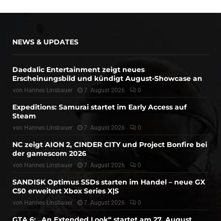
NEWS & UPDATES
Daedalic Entertainment zeigt neues
Erscheinungsbild und kündigt August-Showcase an
von
Hannes Linsbauer
7. August 2026
0
Expeditions: Samurai startet im Early Access auf
Steam
von
Hannes Linsbauer
7. August 2026
0
NC zeigt AION 2, CINDER CITY und Project Bonfire bei
der gamescom 2026
von
Hannes Linsbauer
7. August 2026
0
SANDISK Optimus SSDs starten im Handel – neue GX
C50 erweitert Xbox Series X|S
von
Hannes Linsbauer
7. August 2026
0
GTA 6: „An Extended Look“ startet am 27. August