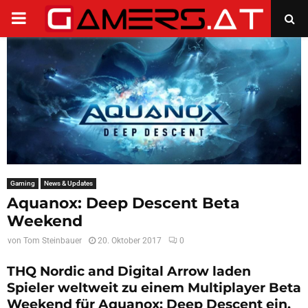
PRIMARY
MENU
Gaming
News & Updates
Aquanox: Deep Descent Beta
Weekend
von
Tom Steinbauer
20. Oktober 2017
0
THQ Nordic and Digital Arrow laden
Spieler weltweit zu einem Multiplayer Beta
Weekend für Aquanox: Deep Descent ein,