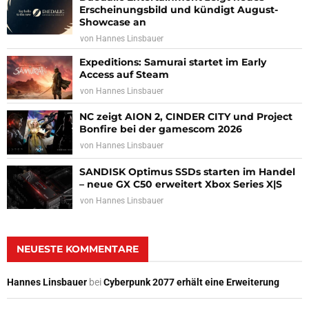
Erscheinungsbild und kündigt August-
Showcase an
von
Hannes Linsbauer
Expeditions: Samurai startet im Early
Access auf Steam
von
Hannes Linsbauer
NC zeigt AION 2, CINDER CITY und Project
Bonfire bei der gamescom 2026
von
Hannes Linsbauer
SANDISK Optimus SSDs starten im Handel
– neue GX C50 erweitert Xbox Series X|S
von
Hannes Linsbauer
NEUESTE KOMMENTARE
Hannes Linsbauer
bei
Cyberpunk 2077 erhält eine Erweiterung