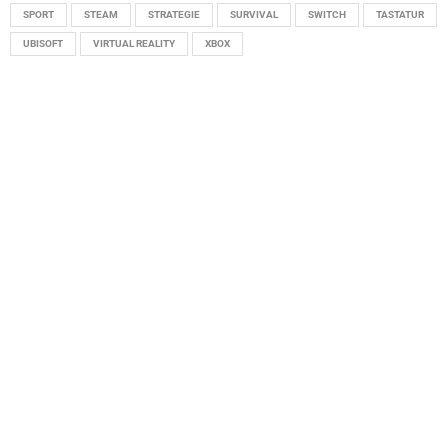
SPORT
STEAM
STRATEGIE
SURVIVAL
SWITCH
TASTATUR
UBISOFT
VIRTUAL REALITY
XBOX