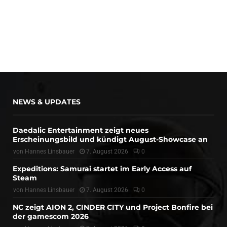
NEWS & UPDATES
Daedalic Entertainment zeigt neues
Erscheinungsbild und kündigt August-Showcase an
von
Hannes Linsbauer
7. August 2026
0
Expeditions: Samurai startet im Early Access auf
Steam
von
Hannes Linsbauer
7. August 2026
0
NC zeigt AION 2, CINDER CITY und Project Bonfire bei
der gamescom 2026