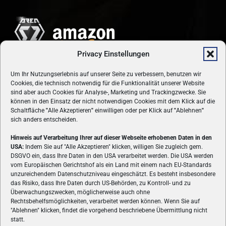
Privacy Einstellungen
Um Ihr Nutzungserlebnis auf unserer Seite zu verbessern, benutzen wir
Cookies, die technisch notwendig für die Funktionalität unserer Website
sind aber auch Cookies für Analyse-, Marketing und Trackingzwecke. Sie
können in den Einsatz der nicht notwendigen Cookies mit dem Klick auf die
Schaltfläche
"
Alle Akzeptieren
"
einwilligen oder per Klick auf
"
Ablehnen
"
sich anders entscheiden.
Hinweis auf Verarbeitung Ihrer auf dieser Webseite erhobenen Daten in den
USA:
Indem Sie auf "Alle Akzeptieren" klicken, willigen Sie zugleich gem.
ÜBER UNS
DSGVO ein, dass Ihre Daten in den USA verarbeitet werden. Die USA werden
vom Europäischen Gerichtshof als ein Land mit einem nach EU-Standards
VON GAMERN, FÜR GAMER! Gamers.at ist das älteste Online-
unzureichendem Datenschutzniveau eingeschätzt. Es besteht insbesondere
Spielemagazin Österreichs und bringt täglich aktuelle News,
das Risiko, dass Ihre Daten durch US-Behörden, zu Kontroll- und zu
Reviews und Videos zu PC- und Konsolenspielen, Gaming-
Überwachungszwecken, möglicherweise auch ohne
Rechtsbehelfsmöglichkeiten, verarbeitet werden können. Wenn Sie auf
Hardware und aus der Welt des e-Sport's.
"Ablehnen" klicken, findet die vorgehend beschriebene Übermittlung nicht
statt.
Schreib uns:
redaktion@gamers.at