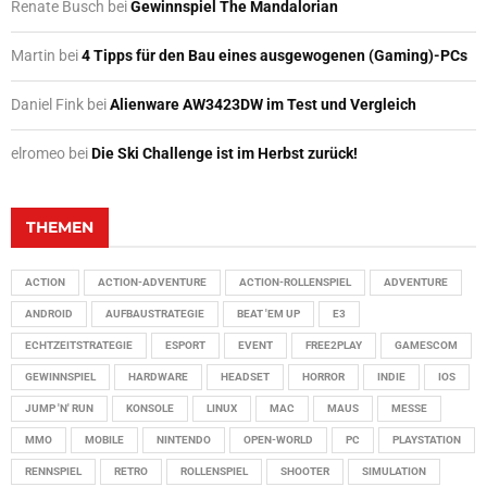
Renate Busch
bei
Gewinnspiel The Mandalorian
Martin
bei
4 Tipps für den Bau eines ausgewogenen (Gaming)-PCs
Daniel Fink
bei
Alienware AW3423DW im Test und Vergleich
elromeo
bei
Die Ski Challenge ist im Herbst zurück!
THEMEN
ACTION
ACTION-ADVENTURE
ACTION-ROLLENSPIEL
ADVENTURE
ANDROID
AUFBAUSTRATEGIE
BEAT 'EM UP
E3
ECHTZEITSTRATEGIE
ESPORT
EVENT
FREE2PLAY
GAMESCOM
GEWINNSPIEL
HARDWARE
HEADSET
HORROR
INDIE
IOS
JUMP 'N' RUN
KONSOLE
LINUX
MAC
MAUS
MESSE
MMO
MOBILE
NINTENDO
OPEN-WORLD
PC
PLAYSTATION
RENNSPIEL
RETRO
ROLLENSPIEL
SHOOTER
SIMULATION