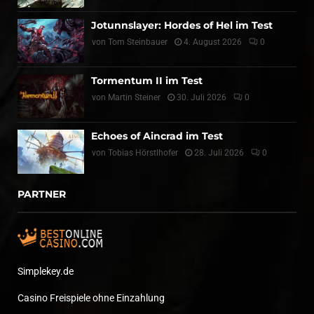
Jotunnslayer: Hordes of Hel im Test
von
Tom Steinbauer
4. August 2026
0
Tormentum II im Test
von
Martin Steiner
30. Juli 2026
0
Echoes of Aincrad im Test
von
Tobias Hörstlhofer
28. Juli 2026
0
PARTNER
Simplekey.de
Casino Freispiele ohne Einzahlung