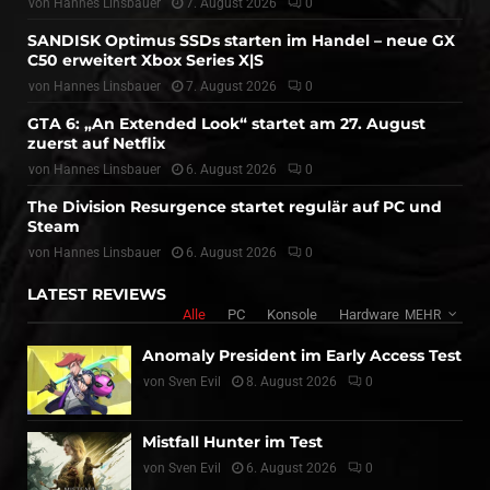
von
Hannes Linsbauer
7. August 2026
0
SANDISK Optimus SSDs starten im Handel – neue GX
C50 erweitert Xbox Series X|S
von
Hannes Linsbauer
7. August 2026
0
GTA 6: „An Extended Look“ startet am 27. August
zuerst auf Netflix
von
Hannes Linsbauer
6. August 2026
0
The Division Resurgence startet regulär auf PC und
Steam
von
Hannes Linsbauer
6. August 2026
0
LATEST REVIEWS
Alle
PC
Konsole
Hardware
MEHR
Anomaly President im Early Access Test
von
Sven Evil
8. August 2026
0
Mistfall Hunter im Test
von
Sven Evil
6. August 2026
0