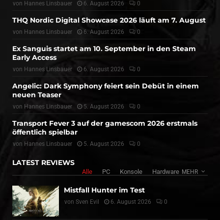
von
Hannes Linsbauer
6. August 2026
0
THQ Nordic Digital Showcase 2026 läuft am 7. August
von
Hannes Linsbauer
6. August 2026
0
Ex Sanguis startet am 10. September in den Steam
Early Access
von
Hannes Linsbauer
6. August 2026
0
Angelic: Dark Symphony feiert sein Debüt in einem
neuen Teaser
von
Hannes Linsbauer
5. August 2026
0
Transport Fever 3 auf der gamescom 2026 erstmals
öffentlich spielbar
von
Hannes Linsbauer
5. August 2026
0
LATEST REVIEWS
Alle
PC
Konsole
Hardware
MEHR
Mistfall Hunter im Test
von
Sven Evil
6. August 2026
0