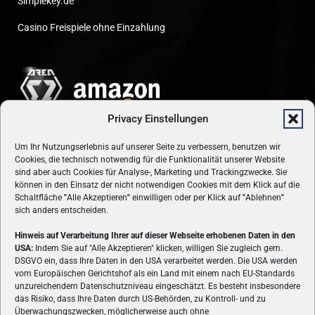
Simplekey.de
Casino Freispiele ohne Einzahlung
Privacy Einstellungen
Um Ihr Nutzungserlebnis auf unserer Seite zu verbessern, benutzen wir
Cookies, die technisch notwendig für die Funktionalität unserer Website
sind aber auch Cookies für Analyse-, Marketing und Trackingzwecke. Sie
können in den Einsatz der nicht notwendigen Cookies mit dem Klick auf die
Schaltfläche
"
Alle Akzeptieren
"
einwilligen oder per Klick auf
"
Ablehnen
"
sich anders entscheiden.
Hinweis auf Verarbeitung Ihrer auf dieser Webseite erhobenen Daten in den
USA:
Indem Sie auf "Alle Akzeptieren" klicken, willigen Sie zugleich gem.
ÜBER UNS
DSGVO ein, dass Ihre Daten in den USA verarbeitet werden. Die USA werden
vom Europäischen Gerichtshof als ein Land mit einem nach EU-Standards
VON GAMERN, FÜR GAMER! Gamers.at ist das älteste Online-
unzureichendem Datenschutzniveau eingeschätzt. Es besteht insbesondere
Spielemagazin Österreichs und bringt täglich aktuelle News,
das Risiko, dass Ihre Daten durch US-Behörden, zu Kontroll- und zu
Reviews und Videos zu PC- und Konsolenspielen, Gaming-
Überwachungszwecken, möglicherweise auch ohne