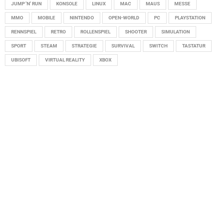
JUMP 'N' RUN
KONSOLE
LINUX
MAC
MAUS
MESSE
MMO
MOBILE
NINTENDO
OPEN-WORLD
PC
PLAYSTATION
RENNSPIEL
RETRO
ROLLENSPIEL
SHOOTER
SIMULATION
SPORT
STEAM
STRATEGIE
SURVIVAL
SWITCH
TASTATUR
UBISOFT
VIRTUAL REALITY
XBOX