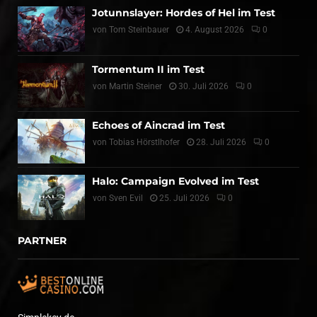
Jotunnslayer: Hordes of Hel im Test
von
Tom Steinbauer
4. August 2026
0
Tormentum II im Test
von
Martin Steiner
30. Juli 2026
0
Echoes of Aincrad im Test
von
Tobias Hörstlhofer
28. Juli 2026
0
Halo: Campaign Evolved im Test
von
Sven Evil
25. Juli 2026
0
PARTNER