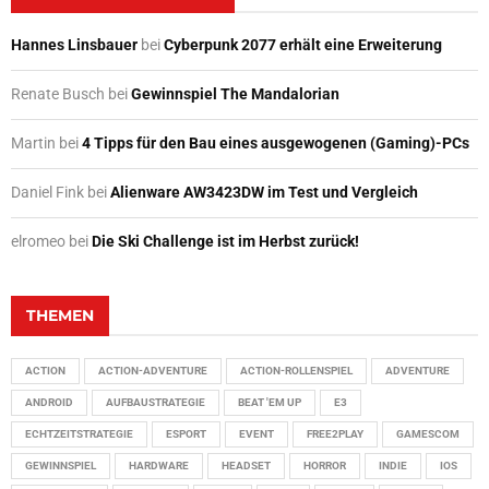
Hannes Linsbauer
bei
Cyberpunk 2077 erhält eine Erweiterung
Renate Busch
bei
Gewinnspiel The Mandalorian
Martin
bei
4 Tipps für den Bau eines ausgewogenen (Gaming)-PCs
Daniel Fink
bei
Alienware AW3423DW im Test und Vergleich
elromeo
bei
Die Ski Challenge ist im Herbst zurück!
THEMEN
ACTION
ACTION-ADVENTURE
ACTION-ROLLENSPIEL
ADVENTURE
ANDROID
AUFBAUSTRATEGIE
BEAT 'EM UP
E3
ECHTZEITSTRATEGIE
ESPORT
EVENT
FREE2PLAY
GAMESCOM
GEWINNSPIEL
HARDWARE
HEADSET
HORROR
INDIE
IOS