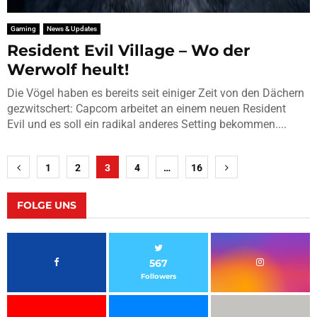
Gaming
News & Updates
Resident Evil Village – Wo der
Werwolf heult!
Die Vögel haben es bereits seit einiger Zeit von den Dächern
gezwitschert: Capcom arbeitet an einem neuen Resident
Evil und es soll ein radikal anderes Setting bekommen....
Seitennummerierung
1
2
3
4
…
16
der
Beiträge
FOLGE UNS
567
Followers