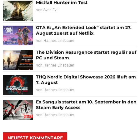
Mistfall Hunter im Test
von
Sven Evil
GTA 6: „An Extended Look“ startet am 27.
August zuerst auf Netflix
von
Hannes Linsbauer
The Division Resurgence startet regulär auf
PC und Steam
von
Hannes Linsbauer
THQ Nordic Digital Showcase 2026 läuft am
7. August
von
Hannes Linsbauer
Ex Sanguis startet am 10. September in den
Steam Early Access
von
Hannes Linsbauer
NEUESTE KOMMENTARE