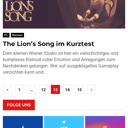
PC
Reviews
The Lion’s Song im Kurztest
Dem kleinen Wiener Studio ist hier ein vielschichtiges und
komplexes Kleinod voller Emotion und Anregungen zum
Nachdenken gelungen. Wer auf ausgeklügeltes Gameplay
verzichten kann und...
Seitennummerierung
1
…
12
13
14
15
der
Beiträge
FOLGE UNS