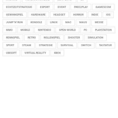
ECHTZEITSTRATEGIE
ESPORT
EVENT
FREE2PLAY
GAMESCOM
GEWINNSPIEL
HARDWARE
HEADSET
HORROR
INDIE
IOS
JUMP 'N' RUN
KONSOLE
LINUX
MAC
MAUS
MESSE
MMO
MOBILE
NINTENDO
OPEN-WORLD
PC
PLAYSTATION
RENNSPIEL
RETRO
ROLLENSPIEL
SHOOTER
SIMULATION
SPORT
STEAM
STRATEGIE
SURVIVAL
SWITCH
TASTATUR
UBISOFT
VIRTUAL REALITY
XBOX