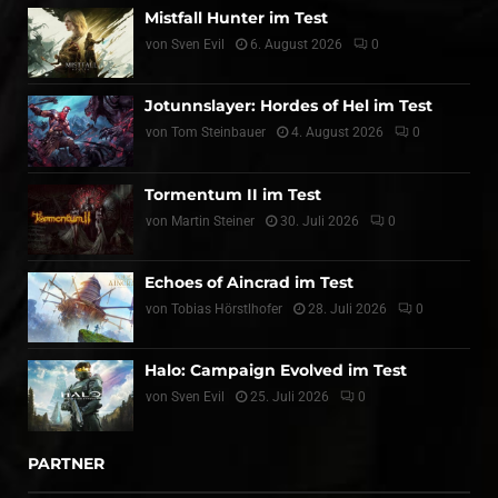
Mistfall Hunter im Test
von
Sven Evil
6. August 2026
0
Jotunnslayer: Hordes of Hel im Test
von
Tom Steinbauer
4. August 2026
0
Tormentum II im Test
von
Martin Steiner
30. Juli 2026
0
Echoes of Aincrad im Test
von
Tobias Hörstlhofer
28. Juli 2026
0
Halo: Campaign Evolved im Test
von
Sven Evil
25. Juli 2026
0
PARTNER