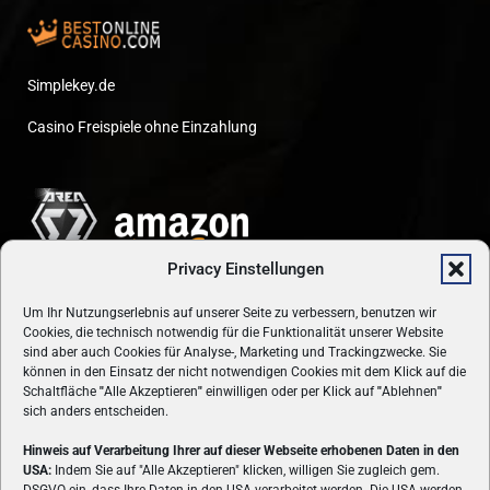
Simplekey.de
Casino Freispiele ohne Einzahlung
Privacy Einstellungen
Um Ihr Nutzungserlebnis auf unserer Seite zu verbessern, benutzen wir
Cookies, die technisch notwendig für die Funktionalität unserer Website
sind aber auch Cookies für Analyse-, Marketing und Trackingzwecke. Sie
können in den Einsatz der nicht notwendigen Cookies mit dem Klick auf die
Schaltfläche
"
Alle Akzeptieren
"
einwilligen oder per Klick auf
"
Ablehnen
"
sich anders entscheiden.
Hinweis auf Verarbeitung Ihrer auf dieser Webseite erhobenen Daten in den
USA:
Indem Sie auf "Alle Akzeptieren" klicken, willigen Sie zugleich gem.
ÜBER UNS