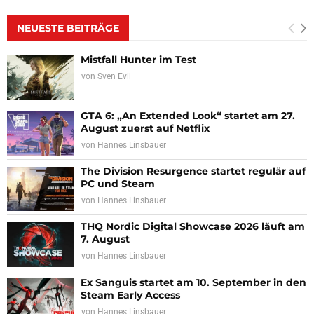
NEUESTE BEITRÄGE
Mistfall Hunter im Test
von
Sven Evil
GTA 6: „An Extended Look“ startet am 27.
August zuerst auf Netflix
von
Hannes Linsbauer
The Division Resurgence startet regulär auf
PC und Steam
von
Hannes Linsbauer
THQ Nordic Digital Showcase 2026 läuft am
7. August
von
Hannes Linsbauer
Ex Sanguis startet am 10. September in den
Steam Early Access
von
Hannes Linsbauer