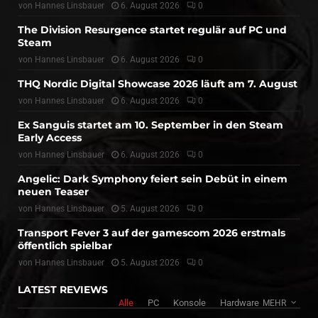
von
Hannes Linsbauer
6. August 2026
0
The Division Resurgence startet regulär auf PC und
Steam
von
Hannes Linsbauer
6. August 2026
0
THQ Nordic Digital Showcase 2026 läuft am 7. August
von
Hannes Linsbauer
6. August 2026
0
Ex Sanguis startet am 10. September in den Steam
Early Access
von
Hannes Linsbauer
6. August 2026
0
Angelic: Dark Symphony feiert sein Debüt in einem
neuen Teaser
von
Hannes Linsbauer
5. August 2026
0
Transport Fever 3 auf der gamescom 2026 erstmals
öffentlich spielbar
von
Hannes Linsbauer
5. August 2026
0
LATEST REVIEWS
Alle
PC
Konsole
Hardware
MEHR