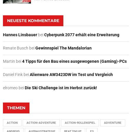
NEUESTE KOMMENTARE
Hannes Linsbauer
bei
Cyberpunk 2077 erhält eine Erweiterung
Renate Busch
bei
Gewinnspiel The Mandalorian
Martin
bei
4 Tipps für den Bau eines ausgewogenen (Gaming)-PCs
Daniel Fink
bei
Alienware AW3423DW im Test und Vergleich
elromeo
bei
Die Ski Challenge ist im Herbst zurück!
THEMEN
ACTION
ACTION-ADVENTURE
ACTION-ROLLENSPIEL
ADVENTURE
ANDROID
AUFBAUSTRATEGIE
BEAT 'EM UP
E3