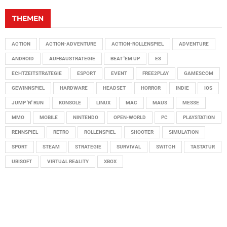
THEMEN
ACTION
ACTION-ADVENTURE
ACTION-ROLLENSPIEL
ADVENTURE
ANDROID
AUFBAUSTRATEGIE
BEAT 'EM UP
E3
ECHTZEITSTRATEGIE
ESPORT
EVENT
FREE2PLAY
GAMESCOM
GEWINNSPIEL
HARDWARE
HEADSET
HORROR
INDIE
IOS
JUMP 'N' RUN
KONSOLE
LINUX
MAC
MAUS
MESSE
MMO
MOBILE
NINTENDO
OPEN-WORLD
PC
PLAYSTATION
RENNSPIEL
RETRO
ROLLENSPIEL
SHOOTER
SIMULATION
SPORT
STEAM
STRATEGIE
SURVIVAL
SWITCH
TASTATUR
UBISOFT
VIRTUAL REALITY
XBOX