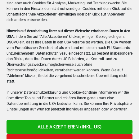
sind aber auch Cookies für Analyse-, Marketing und Trackingzwecke. Sie
können in den Einsatz der nicht notwendigen Cookies mit dem Klick auf die
Schaltfläche
"
Alle Akzeptieren
"
einwilligen oder per Klick auf
"
Ablehnen
"
sich anders entscheiden.
Hinweis auf Verarbeitung Ihrer auf dieser Webseite erhobenen Daten in den
USA:
Indem Sie auf "Alle Akzeptieren" klicken, willigen Sie zugleich gem.
ÜBER UNS
DSGVO ein, dass Ihre Daten in den USA verarbeitet werden. Die USA werden
vom Europäischen Gerichtshof als ein Land mit einem nach EU-Standards
VON GAMERN, FÜR GAMER! Gamers.at ist das älteste Online-
unzureichendem Datenschutzniveau eingeschätzt. Es besteht insbesondere
Spielemagazin Österreichs und bringt täglich aktuelle News,
das Risiko, dass Ihre Daten durch US-Behörden, zu Kontroll- und zu
Reviews und Videos zu PC- und Konsolenspielen, Gaming-
Überwachungszwecken, möglicherweise auch ohne
Rechtsbehelfsmöglichkeiten, verarbeitet werden können. Wenn Sie auf
Hardware und aus der Welt des e-Sport's.
"Ablehnen" klicken, findet die vorgehend beschriebene Übermittlung nicht
statt.
Schreib uns:
redaktion@gamers.at
In unserer Datenschutzerklärung und Cookie-Richtlinie informieren wir Sie
über diese Tools und Partner und erklären Ihnen genau, was eine
FOLGE UNS
Datenübermittlung in die USA bedeuten kann. Sie können Ihre Privatsphäre-
Einstellungen auf Wunsch jederzeit individuell anpassen oder widerrufen.
ALLE AKZEPTIEREN (INKL. US)