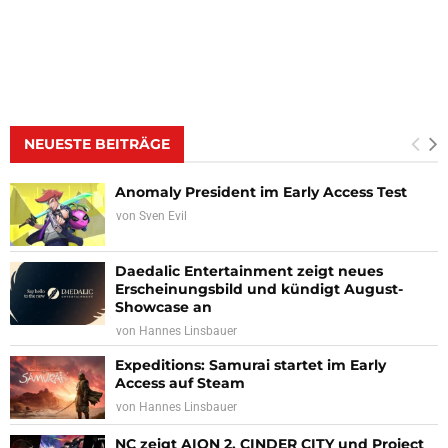
NEUESTE BEITRÄGE
Anomaly President im Early Access Test
von
Sven Evil
Daedalic Entertainment zeigt neues
Erscheinungsbild und kündigt August-
Showcase an
von
Hannes Linsbauer
Expeditions: Samurai startet im Early
Access auf Steam
von
Hannes Linsbauer
NC zeigt AION 2, CINDER CITY und Project