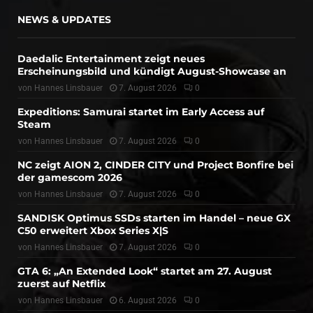
NEWS & UPDATES
Daedalic Entertainment zeigt neues
Erscheinungsbild und kündigt August-Showcase an
von
Hannes Linsbauer
7. August 2026
0
Expeditions: Samurai startet im Early Access auf
Steam
von
Hannes Linsbauer
7. August 2026
0
NC zeigt AION 2, CINDER CITY und Project Bonfire bei
der gamescom 2026
von
Hannes Linsbauer
7. August 2026
0
SANDISK Optimus SSDs starten im Handel – neue GX
C50 erweitert Xbox Series X|S
von
Hannes Linsbauer
7. August 2026
0
GTA 6: „An Extended Look“ startet am 27. August
zuerst auf Netflix
von
Hannes Linsbauer
6. August 2026
0