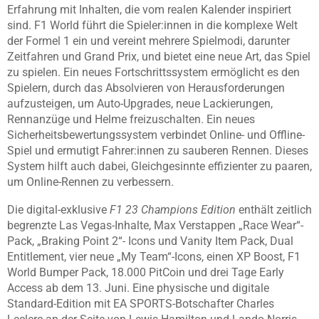
Erfahrung mit Inhalten, die vom realen Kalender inspiriert
sind. F1 World führt die Spieler:innen in die komplexe Welt
der Formel 1 ein und vereint mehrere Spielmodi, darunter
Zeitfahren und Grand Prix, und bietet eine neue Art, das Spiel
zu spielen. Ein neues Fortschrittssystem ermöglicht es den
Spielern, durch das Absolvieren von Herausforderungen
aufzusteigen, um Auto-Upgrades, neue Lackierungen,
Rennanzüge und Helme freizuschalten. Ein neues
Sicherheitsbewertungssystem verbindet Online- und Offline-
Spiel und ermutigt Fahrer:innen zu sauberen Rennen. Dieses
System hilft auch dabei, Gleichgesinnte effizienter zu paaren,
um Online-Rennen zu verbessern.
Die digital-exklusive
F1 23 Champions Edition
enthält zeitlich
begrenzte Las Vegas-Inhalte, Max Verstappen „Race Wear“-
Pack, „Braking Point 2“- Icons und Vanity Item Pack, Dual
Entitlement, vier neue „My Team“-Icons, einen XP Boost, F1
World Bumper Pack, 18.000 PitCoin und drei Tage Early
Access ab dem 13. Juni. Eine physische und digitale
Standard-Edition mit EA SPORTS-Botschafter Charles