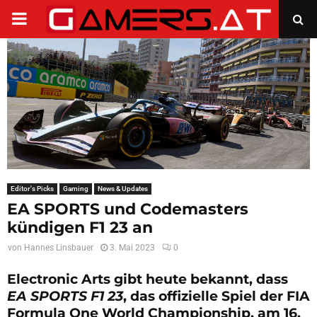
PRIMARY
MENU
Editor's Picks
Gaming
News & Updates
EA SPORTS und Codemasters
kündigen F1 23 an
von
Hannes Linsbauer
3. Mai 2023
0
Electronic Arts gibt heute bekannt, dass
EA SPORTS F1 23
, das offizielle Spiel der FIA
Formula One World Championship, am 16.