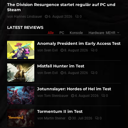
The Division Resurgence startet regulär auf PC und
Steam
von
Hannes Linsbauer
6. August 2026
0
LATEST REVIEWS
Alle
PC
Konsole
Hardware
MEHR
Anomaly President im Early Access Test
von
Sven Evil
8. August 2026
0
Mistfall Hunter im Test
von
Sven Evil
6. August 2026
0
Jotunnslayer: Hordes of Hel im Test
von
Tom Steinbauer
4. August 2026
0
Tormentum II im Test
von
Martin Steiner
30. Juli 2026
0