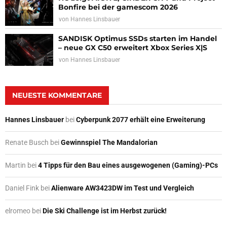
Bonfire bei der gamescom 2026
von
Hannes Linsbauer
SANDISK Optimus SSDs starten im Handel
– neue GX C50 erweitert Xbox Series X|S
von
Hannes Linsbauer
NEUESTE KOMMENTARE
Hannes Linsbauer
bei
Cyberpunk 2077 erhält eine Erweiterung
Renate Busch
bei
Gewinnspiel The Mandalorian
Martin
bei
4 Tipps für den Bau eines ausgewogenen (Gaming)-PCs
Daniel Fink
bei
Alienware AW3423DW im Test und Vergleich
elromeo
bei
Die Ski Challenge ist im Herbst zurück!