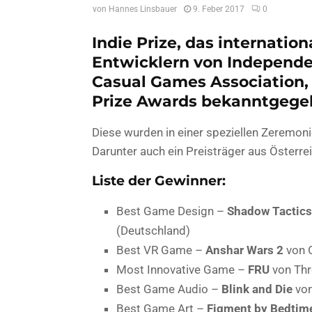
von
Hannes Linsbauer
9. Feber 2017
0
Indie Prize, das internati
Entwicklern von Independe
Casual Games Association, 
Prize Awards bekanntgege
Diese wurden in einer speziellen Zeremoni
Darunter auch ein Preisträger aus Österrei
Liste der Gewinner:
Best Game Design –
Shadow Tactics
(Deutschland)
Best VR Game –
Anshar Wars 2
von 
Most Innovative Game –
FRU
von Thr
Best Game Audio –
Blink and Die
von
Best Game Art –
Figment by Bedtim