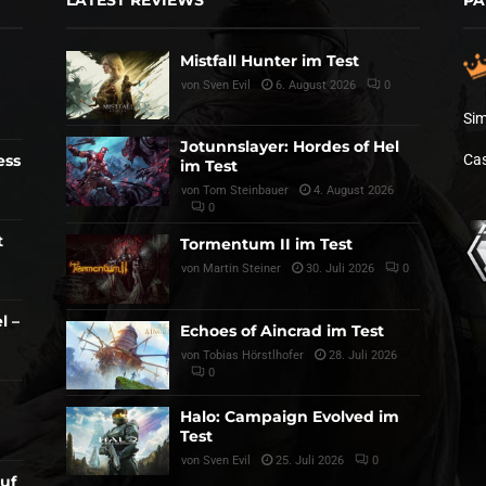
Mistfall Hunter im Test
von
Sven Evil
6. August 2026
0
Sim
Jotunnslayer: Hordes of Hel
ess
Cas
im Test
von
Tom Steinbauer
4. August 2026
0
t
Tormentum II im Test
von
Martin Steiner
30. Juli 2026
0
l –
Echoes of Aincrad im Test
von
Tobias Hörstlhofer
28. Juli 2026
0
Halo: Campaign Evolved im
Test
von
Sven Evil
25. Juli 2026
0
auf