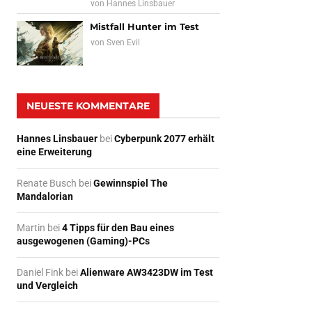
von
Hannes Linsbauer
Mistfall Hunter im Test
von
Sven Evil
NEUESTE KOMMENTARE
Hannes Linsbauer
bei
Cyberpunk 2077 erhält
eine Erweiterung
Renate Busch
bei
Gewinnspiel The
Mandalorian
Martin
bei
4 Tipps für den Bau eines
ausgewogenen (Gaming)-PCs
Daniel Fink
bei
Alienware AW3423DW im Test
und Vergleich