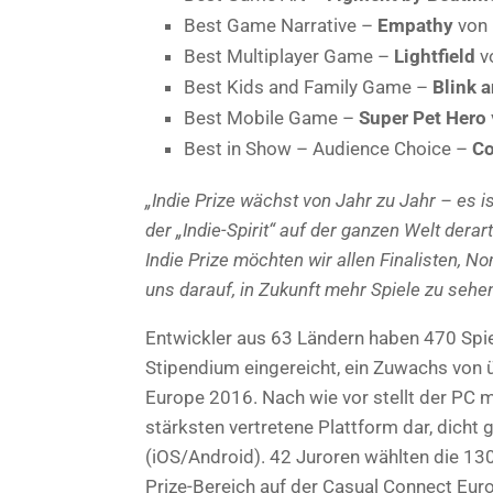
Best Game Narrative –
Empathy
von 
Best Multiplayer Game –
Lightfield
vo
Best Kids and Family Game –
Blink a
Best Mobile Game –
Super Pet Hero
Best in Show – Audience Choice –
Co
„Indie Prize wächst von Jahr zu Jahr – es i
der „Indie-Spirit“ auf der ganzen Welt de
Indie Prize möchten wir allen Finalisten, N
uns darauf, in Zukunft mehr Spiele zu sehe
Entwickler aus 63 Ländern haben 470 Spiele
Stipendium eingereicht, ein Zuwachs von ü
Europe 2016. Nach wie vor stellt der PC mi
stärksten vertretene Plattform dar, dicht
(iOS/Android). 42 Juroren wählten die 13
Prize-Bereich auf der Casual Connect Euro