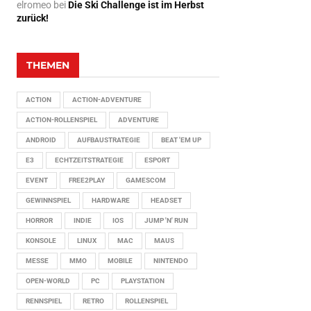
elromeo
bei
Die Ski Challenge ist im Herbst
zurück!
THEMEN
ACTION
ACTION-ADVENTURE
ACTION-ROLLENSPIEL
ADVENTURE
ANDROID
AUFBAUSTRATEGIE
BEAT 'EM UP
E3
ECHTZEITSTRATEGIE
ESPORT
EVENT
FREE2PLAY
GAMESCOM
GEWINNSPIEL
HARDWARE
HEADSET
HORROR
INDIE
IOS
JUMP 'N' RUN
KONSOLE
LINUX
MAC
MAUS
MESSE
MMO
MOBILE
NINTENDO
OPEN-WORLD
PC
PLAYSTATION
RENNSPIEL
RETRO
ROLLENSPIEL