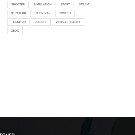
SHOOTER
SIMULATION
SPORT
STEAM
STRATEGIE
SURVIVAL
SWITCH
TASTATUR
UBISOFT
VIRTUAL REALITY
XBOX
RTNER