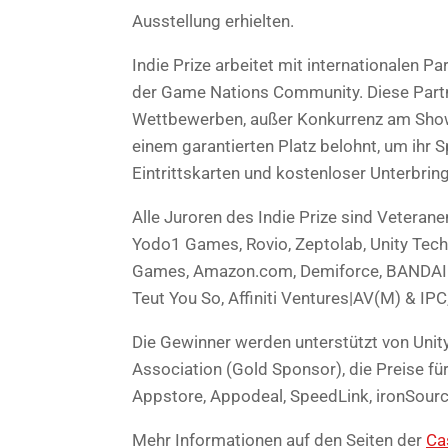
Ausstellung erhielten.
Indie Prize arbeitet mit internationalen P
der Game Nations Community. Diese Partne
Wettbewerben, außer Konkurrenz am Showc
einem garantierten Platz belohnt, um ihr Sp
Eintrittskarten und kostenloser Unterbri
Alle Juroren des Indie Prize sind Vetera
Yodo1 Games, Rovio, Zeptolab, Unity Tech
Games, Amazon.com, Demiforce, BANDAI N
Teut You So, Affiniti Ventures|AV(M) & IPC
Die Gewinner werden unterstützt von Uni
Association (Gold Sponsor), die Preise fü
Appstore, Appodeal, SpeedLink, ironSour
Mehr Informationen auf den Seiten der
Ca