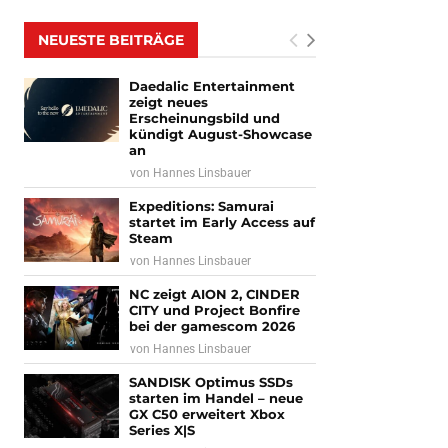
NEUESTE BEITRÄGE
Daedalic Entertainment
zeigt neues
Erscheinungsbild und
kündigt August-Showcase
an
von
Hannes Linsbauer
Expeditions: Samurai
startet im Early Access auf
Steam
von
Hannes Linsbauer
NC zeigt AION 2, CINDER
CITY und Project Bonfire
bei der gamescom 2026
von
Hannes Linsbauer
SANDISK Optimus SSDs
starten im Handel – neue
GX C50 erweitert Xbox
Series X|S