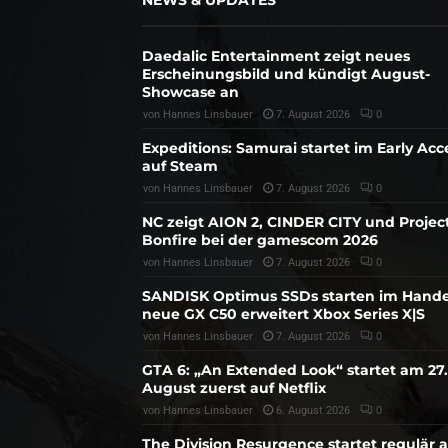
Daedalic Entertainment zeigt neues
Erscheinungsbild und kündigt August-
Showcase an
von
Hannes Linsbauer
7. August 2026
0
Expeditions: Samurai startet im Early Acc
auf Steam
von
Hannes Linsbauer
7. August 2026
0
NC zeigt AION 2, CINDER CITY und Projec
Bonfire bei der gamescom 2026
von
Hannes Linsbauer
7. August 2026
0
SANDISK Optimus SSDs starten im Hande
neue GX C50 erweitert Xbox Series X|S
von
Hannes Linsbauer
7. August 2026
0
GTA 6: „An Extended Look“ startet am 27.
August zuerst auf Netflix
von
Hannes Linsbauer
6. August 2026
0
The Division Resurgence startet regulär 