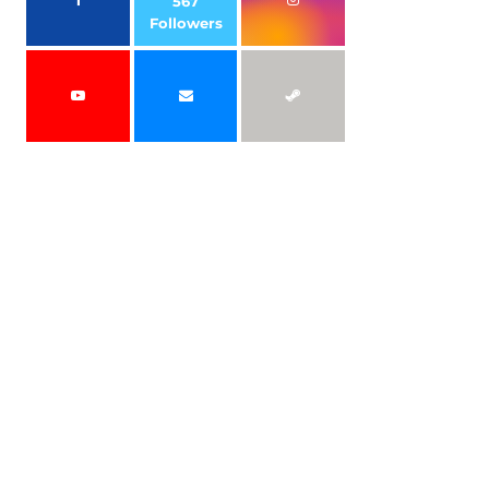
567
Followers