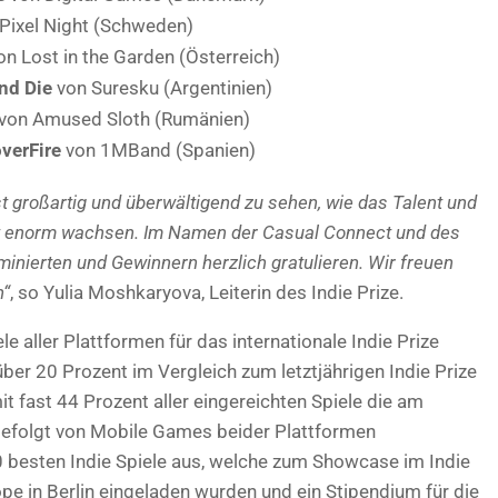
Pixel Night (Schweden)
n Lost in the Garden (Österreich)
nd Die
von Suresku (Argentinien)
von Amused Sloth (Rumänien)
verFire
von 1MBand (Spanien)
st großartig und überwältigend zu sehen, wie das Talent und
rart enorm wachsen. Im Namen der Casual Connect und des
ominierten und Gewinnern herzlich gratulieren. Wir freuen
n“
, so Yulia Moshkaryova, Leiterin des Indie Prize.
 aller Plattformen für das internationale Indie Prize
ber 20 Prozent im Vergleich zum letztjährigen Indie Prize
t fast 44 Prozent aller eingereichten Spiele die am
 gefolgt von Mobile Games beider Plattformen
0 besten Indie Spiele aus, welche zum Showcase im Indie
pe in Berlin eingeladen wurden und ein Stipendium für die