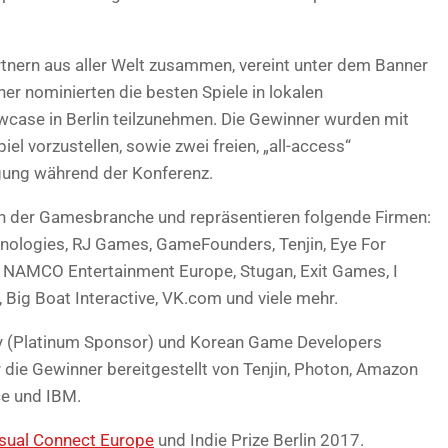
artnern aus aller Welt zusammen, vereint unter dem Banner
r nominierten die besten Spiele in lokalen
ase in Berlin teilzunehmen. Die Gewinner wurden mit
iel vorzustellen, sowie zwei freien, „all-access“
ngung während der Konferenz.
nen der Gamesbranche und repräsentieren folgende Firmen:
nologies, RJ Games, GameFounders, Tenjin, Eye For
AMCO Entertainment Europe, Stugan, Exit Games, I
, Big Boat Interactive, VK.com und viele mehr.
ty (Platinum Sponsor) und Korean Game Developers
r die Gewinner bereitgestellt von Tenjin, Photon, Amazon
ce und IBM.
sual Connect Europe
und Indie Prize Berlin 2017.