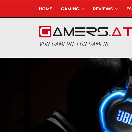
HOME
GAMING
REVIEWS
E
VON GAMERN, FÜR GAMER!