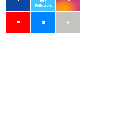
567
Followers