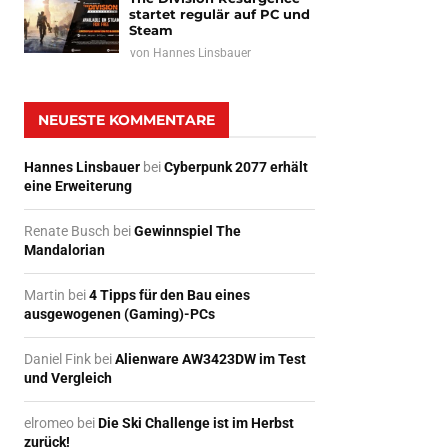
startet regulär auf PC und
Steam
von
Hannes Linsbauer
NEUESTE KOMMENTARE
Hannes Linsbauer
bei
Cyberpunk 2077 erhält
eine Erweiterung
Renate Busch
bei
Gewinnspiel The
Mandalorian
Martin
bei
4 Tipps für den Bau eines
ausgewogenen (Gaming)-PCs
Daniel Fink
bei
Alienware AW3423DW im Test
und Vergleich
elromeo
bei
Die Ski Challenge ist im Herbst
zurück!