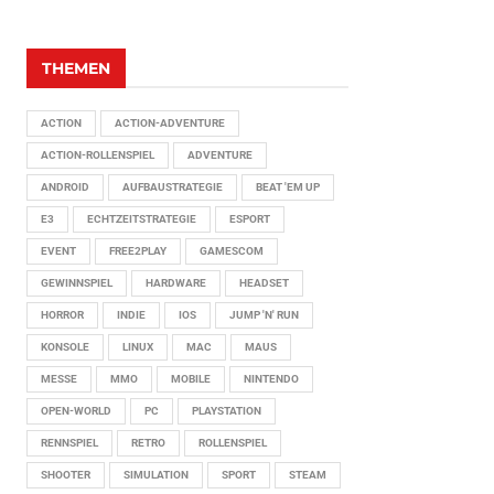
THEMEN
ACTION
ACTION-ADVENTURE
ACTION-ROLLENSPIEL
ADVENTURE
ANDROID
AUFBAUSTRATEGIE
BEAT 'EM UP
E3
ECHTZEITSTRATEGIE
ESPORT
EVENT
FREE2PLAY
GAMESCOM
GEWINNSPIEL
HARDWARE
HEADSET
HORROR
INDIE
IOS
JUMP 'N' RUN
KONSOLE
LINUX
MAC
MAUS
MESSE
MMO
MOBILE
NINTENDO
OPEN-WORLD
PC
PLAYSTATION
RENNSPIEL
RETRO
ROLLENSPIEL
SHOOTER
SIMULATION
SPORT
STEAM