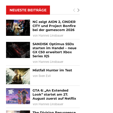
NEUESTE BEITRÄGE
NC zeigt AION 2, CINDER
CITY und Project Bonfire
bei der gamescom 2026
von
Hannes Linsbauer
SANDISK Optimus SSDs
starten im Handel – neue
GX C50 erweitert Xbox
Series X|S
von
Hannes Linsbauer
Mistfall Hunter im Test
von
Sven Evil
GTA 6: „An Extended
Look“ startet am 27.
August zuerst auf Netflix
von
Hannes Linsbauer
The Division Resurgence