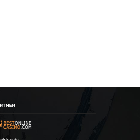
RTNER
plekey.de