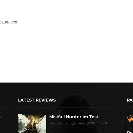
bzugeben.
LATEST REVIEWS
PA
t
Mistfall Hunter im Test
von
Sven Evil
6. August 2026
0
Sim