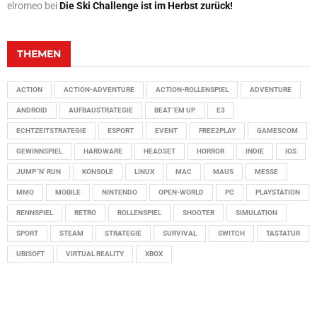
elromeo
bei
Die Ski Challenge ist im Herbst zurück!
THEMEN
ACTION
ACTION-ADVENTURE
ACTION-ROLLENSPIEL
ADVENTURE
ANDROID
AUFBAUSTRATEGIE
BEAT 'EM UP
E3
ECHTZEITSTRATEGIE
ESPORT
EVENT
FREE2PLAY
GAMESCOM
GEWINNSPIEL
HARDWARE
HEADSET
HORROR
INDIE
IOS
JUMP 'N' RUN
KONSOLE
LINUX
MAC
MAUS
MESSE
MMO
MOBILE
NINTENDO
OPEN-WORLD
PC
PLAYSTATION
RENNSPIEL
RETRO
ROLLENSPIEL
SHOOTER
SIMULATION
SPORT
STEAM
STRATEGIE
SURVIVAL
SWITCH
TASTATUR
UBISOFT
VIRTUAL REALITY
XBOX