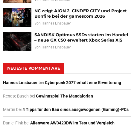
NC zeigt AION 2, CINDER CITY und Project
Bonfire bei der gamescom 2026
von
Hannes Linsbauer
SANDISK Optimus SSDs starten im Handel
– neue GX C50 erweitert Xbox Series X|S
von
Hannes Linsbauer
NEUESTE KOMMENTARE
Hannes Linsbauer
bei
Cyberpunk 2077 erhält eine Erweiterung
Renate Busch
bei
Gewinnspiel The Mandalorian
Martin
bei
4 Tipps für den Bau eines ausgewogenen (Gaming)-PCs
Daniel Fink
bei
Alienware AW3423DW im Test und Vergleich