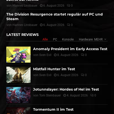
von
Hannes Linsbauer
6. August 2026
0
The Division Resurgence startet regulär auf PC und
Steam
von
Hannes Linsbauer
6. August 2026
0
LATEST REVIEWS
Alle
PC
Konsole
Hardware
MEHR
Anomaly President im Early Access Test
von
Sven Evil
8. August 2026
0
Mistfall Hunter im Test
von
Sven Evil
6. August 2026
0
Jotunnslayer: Hordes of Hel im Test
von
Tom Steinbauer
4. August 2026
0
Tormentum II im Test