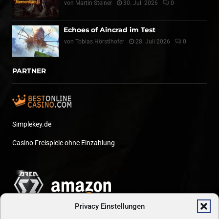
von
Martin Steiner
30. Juli 2026
0
Echoes of Aincrad im Test
von
Tobias Hörstlhofer
28. Juli 2026
0
PARTNER
Simplekey.de
Casino Freispiele ohne Einzahlung
Privacy Einstellungen