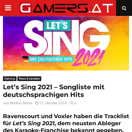
PRIMARY
MENU
Gaming
News & Updates
Let’s Sing 2021 – Songliste mit
deutschsprachigen Hits
von
Markus Reiner
13. Oktober 2020
0
Ravenscourt und Voxler haben die Tracklist
für
Let’s Sing 2021
, dem neusten Ableger
des Karaoke-Franchise bekannt gegeben.