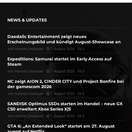
NEWS & UPDATES
Daedalic Entertainment zeigt neues
Erscheinungsbild und kündigt August-Showcase an
von
Hannes Linsbauer
7. August 2026
0
Expeditions: Samurai startet im Early Access auf
Steam
von
Hannes Linsbauer
7. August 2026
0
NC zeigt AION 2, CINDER CITY und Project Bonfire bei
der gamescom 2026
von
Hannes Linsbauer
7. August 2026
0
SANDISK Optimus SSDs starten im Handel – neue GX
C50 erweitert Xbox Series X|S
von
Hannes Linsbauer
7. August 2026
0
GTA 6: „An Extended Look“ startet am 27. August
zuerst auf Netflix