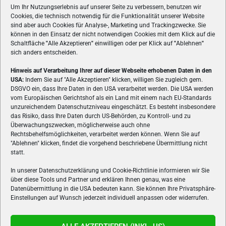
Um Ihr Nutzungserlebnis auf unserer Seite zu verbessern, benutzen wir
Cookies, die technisch notwendig für die Funktionalität unserer Website
sind aber auch Cookies für Analyse-, Marketing und Trackingzwecke. Sie
können in den Einsatz der nicht notwendigen Cookies mit dem Klick auf die
Schaltfläche
"
Alle Akzeptieren
"
einwilligen oder per Klick auf
"
Ablehnen
"
sich anders entscheiden.
Hinweis auf Verarbeitung Ihrer auf dieser Webseite erhobenen Daten in den
USA:
Indem Sie auf "Alle Akzeptieren" klicken, willigen Sie zugleich gem.
ÜBER UNS
DSGVO ein, dass Ihre Daten in den USA verarbeitet werden. Die USA werden
vom Europäischen Gerichtshof als ein Land mit einem nach EU-Standards
VON GAMERN, FÜR GAMER! Gamers.at ist das älteste Online-
unzureichendem Datenschutzniveau eingeschätzt. Es besteht insbesondere
Spielemagazin Österreichs und bringt täglich aktuelle News,
das Risiko, dass Ihre Daten durch US-Behörden, zu Kontroll- und zu
Reviews und Videos zu PC- und Konsolenspielen, Gaming-
Überwachungszwecken, möglicherweise auch ohne
Rechtsbehelfsmöglichkeiten, verarbeitet werden können. Wenn Sie auf
Hardware und aus der Welt des e-Sport's.
"Ablehnen" klicken, findet die vorgehend beschriebene Übermittlung nicht
statt.
Schreib uns:
redaktion@gamers.at
In unserer Datenschutzerklärung und Cookie-Richtlinie informieren wir Sie
über diese Tools und Partner und erklären Ihnen genau, was eine
FOLGE UNS
Datenübermittlung in die USA bedeuten kann. Sie können Ihre Privatsphäre-
Einstellungen auf Wunsch jederzeit individuell anpassen oder widerrufen.