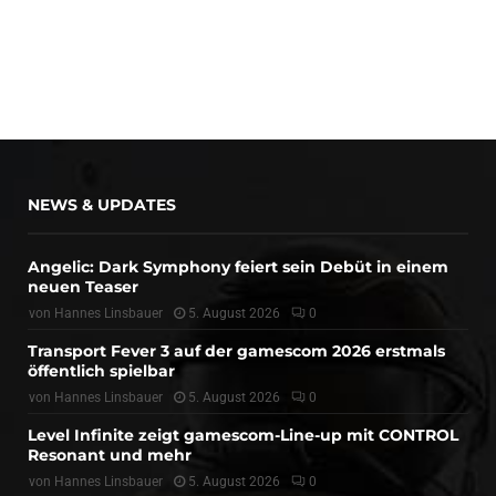
NEWS & UPDATES
Angelic: Dark Symphony feiert sein Debüt in einem
neuen Teaser
von
Hannes Linsbauer
5. August 2026
0
Transport Fever 3 auf der gamescom 2026 erstmals
öffentlich spielbar
von
Hannes Linsbauer
5. August 2026
0
Level Infinite zeigt gamescom-Line-up mit CONTROL
Resonant und mehr
von
Hannes Linsbauer
5. August 2026
0