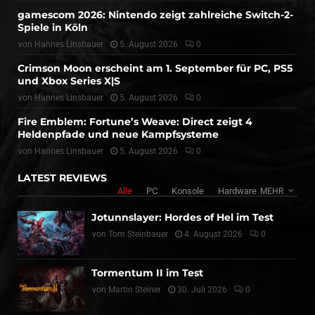
gamescom 2026: Nintendo zeigt zahlreiche Switch-2-
Spiele in Köln
von
Hannes Linsbauer
5. August 2026
0
Crimson Moon erscheint am 1. September für PC, PS5
und Xbox Series X|S
von
Hannes Linsbauer
5. August 2026
0
Fire Emblem: Fortune’s Weave: Direct zeigt 4
Heldenpfade und neue Kampfsysteme
von
Hannes Linsbauer
5. August 2026
0
LATEST REVIEWS
Alle
PC
Konsole
Hardware
MEHR
Jotunnslayer: Hordes of Hel im Test
von
Tom Steinbauer
4. August 2026
0
Tormentum II im Test
von
Martin Steiner
30. Juli 2026
0