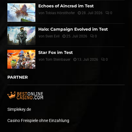
Echoes of Aincrad im Test
von
Tobias Hörstlhofer
28. Juli 2026
0
Halo: Campaign Evolved im Test
von
Sven Evil
25. Juli 2026
0
Star Fox im Test
von
Tom Steinbauer
13. Juli 2026
0
PARTNER
Simplekey.de
Casino Freispiele ohne Einzahlung