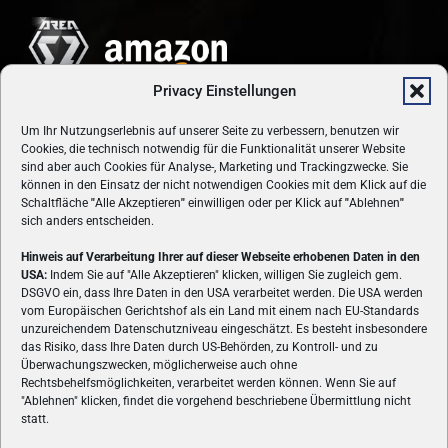
Privacy Einstellungen
Um Ihr Nutzungserlebnis auf unserer Seite zu verbessern, benutzen wir
Cookies, die technisch notwendig für die Funktionalität unserer Website
sind aber auch Cookies für Analyse-, Marketing und Trackingzwecke. Sie
können in den Einsatz der nicht notwendigen Cookies mit dem Klick auf die
Schaltfläche
"
Alle Akzeptieren
"
einwilligen oder per Klick auf
"
Ablehnen
"
sich anders entscheiden.
Hinweis auf Verarbeitung Ihrer auf dieser Webseite erhobenen Daten in den
USA:
Indem Sie auf "Alle Akzeptieren" klicken, willigen Sie zugleich gem.
ÜBER UNS
DSGVO ein, dass Ihre Daten in den USA verarbeitet werden. Die USA werden
vom Europäischen Gerichtshof als ein Land mit einem nach EU-Standards
VON GAMERN, FÜR GAMER! Gamers.at ist das älteste Online-
unzureichendem Datenschutzniveau eingeschätzt. Es besteht insbesondere
Spielemagazin Österreichs und bringt täglich aktuelle News,
das Risiko, dass Ihre Daten durch US-Behörden, zu Kontroll- und zu
Reviews und Videos zu PC- und Konsolenspielen, Gaming-
Überwachungszwecken, möglicherweise auch ohne
Rechtsbehelfsmöglichkeiten, verarbeitet werden können. Wenn Sie auf
Hardware und aus der Welt des e-Sport's.
"Ablehnen" klicken, findet die vorgehend beschriebene Übermittlung nicht
statt.
Schreib uns:
redaktion@gamers.at