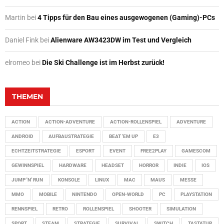
Martin
bei
4 Tipps für den Bau eines ausgewogenen (Gaming)-PCs
Daniel Fink
bei
Alienware AW3423DW im Test und Vergleich
elromeo
bei
Die Ski Challenge ist im Herbst zurück!
THEMEN
ACTION
ACTION-ADVENTURE
ACTION-ROLLENSPIEL
ADVENTURE
ANDROID
AUFBAUSTRATEGIE
BEAT 'EM UP
E3
ECHTZEITSTRATEGIE
ESPORT
EVENT
FREE2PLAY
GAMESCOM
GEWINNSPIEL
HARDWARE
HEADSET
HORROR
INDIE
IOS
JUMP 'N' RUN
KONSOLE
LINUX
MAC
MAUS
MESSE
MMO
MOBILE
NINTENDO
OPEN-WORLD
PC
PLAYSTATION
RENNSPIEL
RETRO
ROLLENSPIEL
SHOOTER
SIMULATION
SPORT
STEAM
STRATEGIE
SURVIVAL
SWITCH
TASTATUR