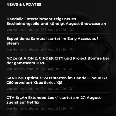
NEWS & UPDATES
Daedalic Entertainment zeigt neues
Erscheinungsbild und kündigt August-Showcase an
von
Hannes Linsbauer
7. August 2026
0
Expeditions: Samurai startet im Early Access auf
Steam
von
Hannes Linsbauer
7. August 2026
0
NC zeigt AION 2, CINDER CITY und Project Bonfire bei
der gamescom 2026
von
Hannes Linsbauer
7. August 2026
0
SANDISK Optimus SSDs starten im Handel – neue GX
C50 erweitert Xbox Series X|S
von
Hannes Linsbauer
7. August 2026
0
GTA 6: „An Extended Look“ startet am 27. August
zuerst auf Netflix
von
Hannes Linsbauer
6. August 2026
0