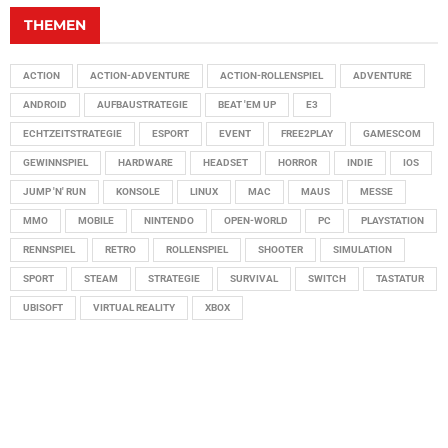
THEMEN
ACTION
ACTION-ADVENTURE
ACTION-ROLLENSPIEL
ADVENTURE
ANDROID
AUFBAUSTRATEGIE
BEAT 'EM UP
E3
ECHTZEITSTRATEGIE
ESPORT
EVENT
FREE2PLAY
GAMESCOM
GEWINNSPIEL
HARDWARE
HEADSET
HORROR
INDIE
IOS
JUMP 'N' RUN
KONSOLE
LINUX
MAC
MAUS
MESSE
MMO
MOBILE
NINTENDO
OPEN-WORLD
PC
PLAYSTATION
RENNSPIEL
RETRO
ROLLENSPIEL
SHOOTER
SIMULATION
SPORT
STEAM
STRATEGIE
SURVIVAL
SWITCH
TASTATUR
UBISOFT
VIRTUAL REALITY
XBOX