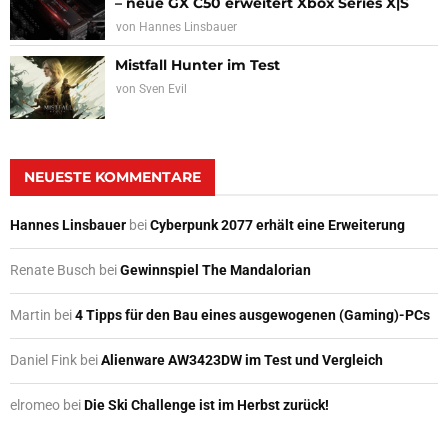
– neue GX C50 erweitert Xbox Series X|S
von
Hannes Linsbauer
Mistfall Hunter im Test
von
Sven Evil
NEUESTE KOMMENTARE
Hannes Linsbauer
bei
Cyberpunk 2077 erhält eine Erweiterung
Renate Busch
bei
Gewinnspiel The Mandalorian
Martin
bei
4 Tipps für den Bau eines ausgewogenen (Gaming)-PCs
Daniel Fink
bei
Alienware AW3423DW im Test und Vergleich
elromeo
bei
Die Ski Challenge ist im Herbst zurück!