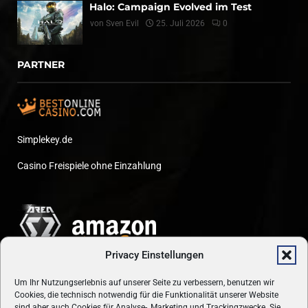
Halo: Campaign Evolved im Test
von
Sven Evil
25. Juli 2026
0
PARTNER
Simplekey.de
Casino Freispiele ohne Einzahlung
Privacy Einstellungen
Um Ihr Nutzungserlebnis auf unserer Seite zu verbessern, benutzen wir
Cookies, die technisch notwendig für die Funktionalität unserer Website
sind aber auch Cookies für Analyse-, Marketing und Trackingzwecke. Sie