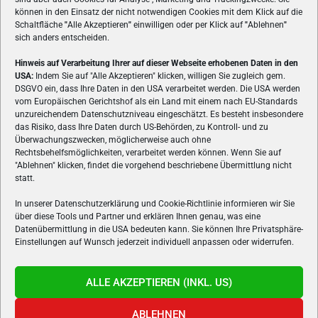
können in den Einsatz der nicht notwendigen Cookies mit dem Klick auf die
Schaltfläche
"
Alle Akzeptieren
"
einwilligen oder per Klick auf
"
Ablehnen
"
sich anders entscheiden.
Hinweis auf Verarbeitung Ihrer auf dieser Webseite erhobenen Daten in den
USA:
Indem Sie auf "Alle Akzeptieren" klicken, willigen Sie zugleich gem.
ÜBER UNS
DSGVO ein, dass Ihre Daten in den USA verarbeitet werden. Die USA werden
vom Europäischen Gerichtshof als ein Land mit einem nach EU-Standards
VON GAMERN, FÜR GAMER! Gamers.at ist das älteste Online-
unzureichendem Datenschutzniveau eingeschätzt. Es besteht insbesondere
Spielemagazin Österreichs und bringt täglich aktuelle News,
das Risiko, dass Ihre Daten durch US-Behörden, zu Kontroll- und zu
Reviews und Videos zu PC- und Konsolenspielen, Gaming-
Überwachungszwecken, möglicherweise auch ohne
Rechtsbehelfsmöglichkeiten, verarbeitet werden können. Wenn Sie auf
Hardware und aus der Welt des e-Sport's.
"Ablehnen" klicken, findet die vorgehend beschriebene Übermittlung nicht
statt.
Schreib uns:
redaktion@gamers.at
In unserer Datenschutzerklärung und Cookie-Richtlinie informieren wir Sie
über diese Tools und Partner und erklären Ihnen genau, was eine
FOLGE UNS
Datenübermittlung in die USA bedeuten kann. Sie können Ihre Privatsphäre-
Einstellungen auf Wunsch jederzeit individuell anpassen oder widerrufen.
ALLE AKZEPTIEREN (INKL. US)
ABLEHNEN