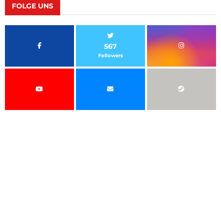
FOLGE UNS
567
Followers