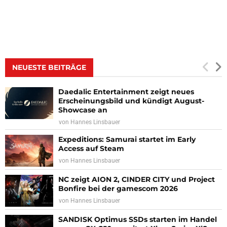
NEUESTE BEITRÄGE
Daedalic Entertainment zeigt neues
Erscheinungsbild und kündigt August-
Showcase an
von
Hannes Linsbauer
Expeditions: Samurai startet im Early
Access auf Steam
von
Hannes Linsbauer
NC zeigt AION 2, CINDER CITY und Project
Bonfire bei der gamescom 2026
von
Hannes Linsbauer
SANDISK Optimus SSDs starten im Handel