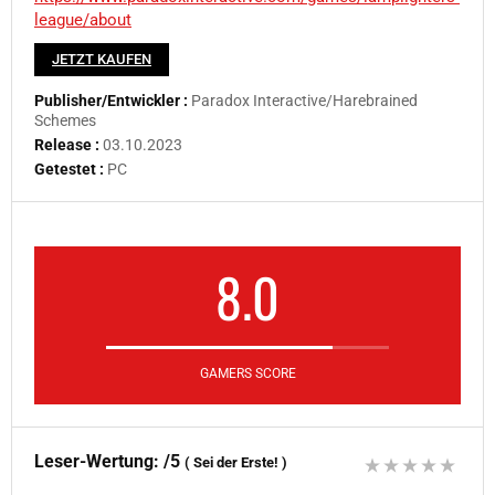
league/about
JETZT KAUFEN
Publisher/Entwickler :
Paradox Interactive/Harebrained
Schemes
Release :
03.10.2023
Getestet :
PC
8.0
GAMERS SCORE
Leser-Wertung:
/5
(
Sei der Erste!
)