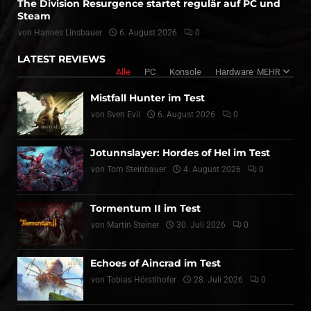
The Division Resurgence startet regulär auf PC und
Steam
von
Hannes Linsbauer
6. August 2026
0
LATEST REVIEWS
Alle
PC
Konsole
Hardware
MEHR
Mistfall Hunter im Test
von
Sven Evil
6. August 2026
0
Jotunnslayer: Hordes of Hel im Test
von
Tom Steinbauer
4. August 2026
0
Tormentum II im Test
von
Martin Steiner
30. Juli 2026
0
Echoes of Aincrad im Test
von
Tobias Hörstlhofer
28. Juli 2026
0