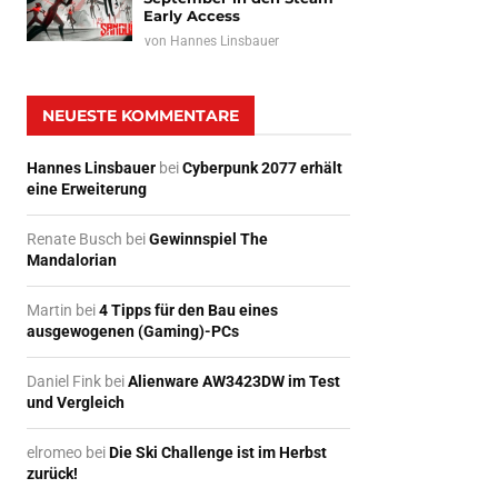
Early Access
von
Hannes Linsbauer
NEUESTE KOMMENTARE
Hannes Linsbauer
bei
Cyberpunk 2077 erhält
eine Erweiterung
Renate Busch
bei
Gewinnspiel The
Mandalorian
Martin
bei
4 Tipps für den Bau eines
ausgewogenen (Gaming)-PCs
Daniel Fink
bei
Alienware AW3423DW im Test
und Vergleich
elromeo
bei
Die Ski Challenge ist im Herbst
zurück!