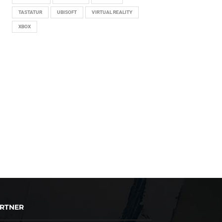
TASTATUR
UBISOFT
VIRTUAL REALITY
XBOX
RTNER