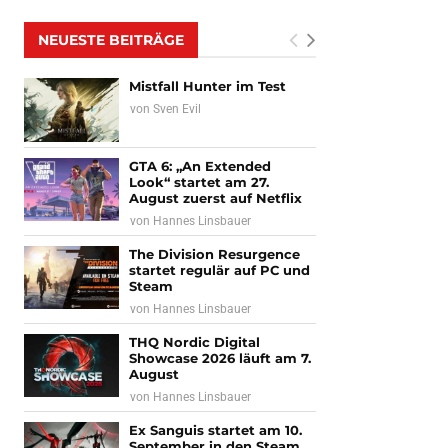
NEUESTE BEITRÄGE
Mistfall Hunter im Test
von
Sven Evil
GTA 6: „An Extended
Look“ startet am 27.
August zuerst auf Netflix
von
Hannes Linsbauer
The Division Resurgence
startet regulär auf PC und
Steam
von
Hannes Linsbauer
THQ Nordic Digital
Showcase 2026 läuft am 7.
August
von
Hannes Linsbauer
Ex Sanguis startet am 10.
September in den Steam