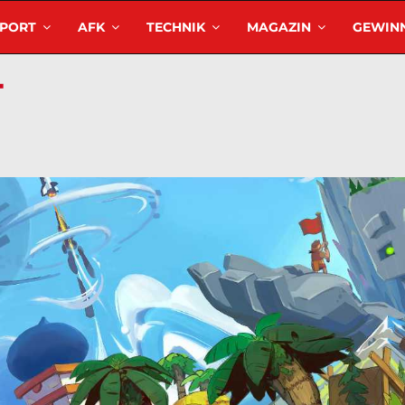
SPORT
AFK
TECHNIK
MAGAZIN
GEWINN