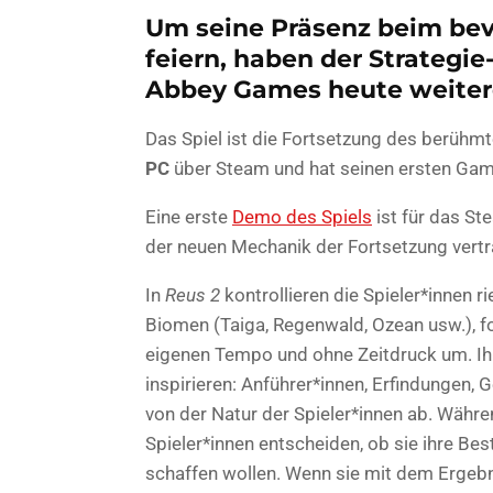
Um seine Präsenz beim be
feiern, haben der Strategie
Abbey Games heute weitere 
Das Spiel ist die Fortsetzung des berühm
PC
über Steam und hat seinen ersten Game
Eine erste
Demo des Spiels
ist für das St
der neuen Mechanik der Fortsetzung vert
In
Reus 2
kontrollieren die Spieler*innen r
Biomen (Taiga, Regenwald, Ozean usw.), f
eigenen Tempo und ohne Zeitdruck um. Ih
inspirieren: Anführer*innen, Erfindungen
von der Natur der Spieler*innen ab. Währe
Spieler*innen entscheiden, ob sie ihre B
schaffen wollen. Wenn sie mit dem Ergebni