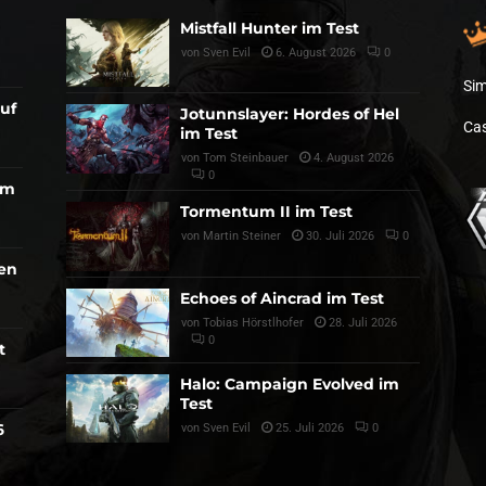
Mistfall Hunter im Test
von
Sven Evil
6. August 2026
0
Sim
auf
Jotunnslayer: Hordes of Hel
Cas
im Test
von
Tom Steinbauer
4. August 2026
0
am
Tormentum II im Test
von
Martin Steiner
30. Juli 2026
0
den
Echoes of Aincrad im Test
von
Tobias Hörstlhofer
28. Juli 2026
0
t
Halo: Campaign Evolved im
Test
6
von
Sven Evil
25. Juli 2026
0