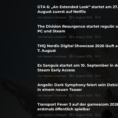
GTA 6: „An Extended Look“ startet am 27.
August zuerst auf Netflix
von
Hannes Linsbauer
6. August 2026
0
The Division Resurgence startet regulär 
PC und Steam
von
Hannes Linsbauer
6. August 2026
0
THQ Nordic Digital Showcase 2026 läuft 
7. August
von
Hannes Linsbauer
6. August 2026
0
Ex Sanguis startet am 10. September in 
Steam Early Access
von
Hannes Linsbauer
6. August 2026
0
Angelic: Dark Symphony feiert sein Debü
in einem neuen Teaser
von
Hannes Linsbauer
5. August 2026
0
Transport Fever 3 auf der gamescom 202
erstmals öffentlich spielbar
von
Hannes Linsbauer
5. August 2026
0