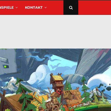
SPIELE
KONTAKT