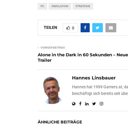
PC
SIMULATION
STRATEGIE
TEILEN
0
VORIGER BEITRAG
Alone in the Dark in 60 Sekunden – Neue
Trailer
Hannes Linsbauer
Hannes hat 1999 Gamers.at, das
beschäftigt sich bereits seit 
ÄHNLICHE BEITRÄGE