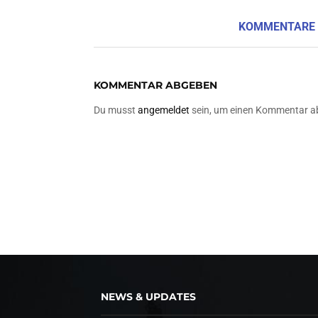
KOMMENTARE
KOMMENTAR ABGEBEN
Du musst
angemeldet
sein, um einen Kommentar a
NEWS & UPDATES