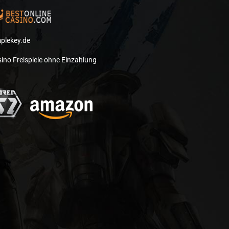
plekey.de
ino Freispiele ohne Einzahlung