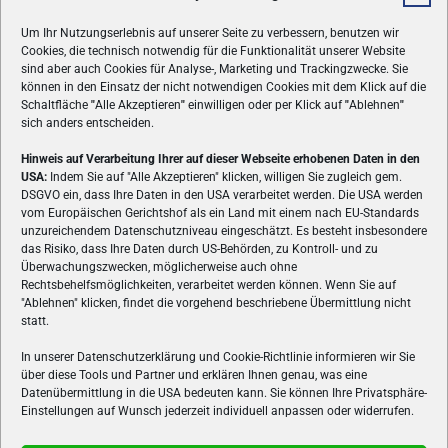
Um Ihr Nutzungserlebnis auf unserer Seite zu verbessern, benutzen wir
Cookies, die technisch notwendig für die Funktionalität unserer Website
sind aber auch Cookies für Analyse-, Marketing und Trackingzwecke. Sie
können in den Einsatz der nicht notwendigen Cookies mit dem Klick auf die
Schaltfläche
"
Alle Akzeptieren
"
einwilligen oder per Klick auf
"
Ablehnen
"
sich anders entscheiden.
Hinweis auf Verarbeitung Ihrer auf dieser Webseite erhobenen Daten in den
USA:
Indem Sie auf "Alle Akzeptieren" klicken, willigen Sie zugleich gem.
ÜBER UNS
DSGVO ein, dass Ihre Daten in den USA verarbeitet werden. Die USA werden
vom Europäischen Gerichtshof als ein Land mit einem nach EU-Standards
VON GAMERN, FÜR GAMER! Gamers.at ist das älteste Online-
unzureichendem Datenschutzniveau eingeschätzt. Es besteht insbesondere
Spielemagazin Österreichs und bringt täglich aktuelle News,
das Risiko, dass Ihre Daten durch US-Behörden, zu Kontroll- und zu
Reviews und Videos zu PC- und Konsolenspielen, Gaming-
Überwachungszwecken, möglicherweise auch ohne
Rechtsbehelfsmöglichkeiten, verarbeitet werden können. Wenn Sie auf
Hardware und aus der Welt des e-Sport's.
"Ablehnen" klicken, findet die vorgehend beschriebene Übermittlung nicht
statt.
Schreib uns:
redaktion@gamers.at
In unserer Datenschutzerklärung und Cookie-Richtlinie informieren wir Sie
über diese Tools und Partner und erklären Ihnen genau, was eine
FOLGE UNS
Datenübermittlung in die USA bedeuten kann. Sie können Ihre Privatsphäre-
Einstellungen auf Wunsch jederzeit individuell anpassen oder widerrufen.