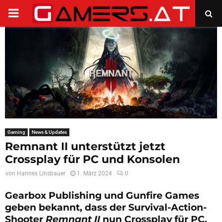
PRIMARY
MENU
Gaming
News & Updates
Remnant II unterstützt jetzt
Crossplay für PC und Konsolen
von
Hannes Linsbauer
1. März 2024
0
Gearbox Publishing und Gunfire Games
geben bekannt, dass der Survival-Action-
Shooter
Remnant II
nun Crossplay für PC,