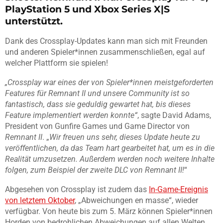
PlayStation 5 und Xbox Series X|S
unterstützt.
Dank des Crossplay-Updates kann man sich mit Freunden
und anderen Spieler*innen zusammenschließen, egal auf
welcher Plattform sie spielen!
„
Crossplay war eines der von Spieler*innen meistgeforderten
Features für Remnant II und unsere Community ist so
fantastisch, dass sie geduldig gewartet hat, bis dieses
Feature implementiert werden konnte“
, sagte David Adams,
President von Gunfire Games und Game Director von
Remnant II
. „
Wir freuen uns sehr, dieses Update heute zu
veröffentlichen, da das Team hart gearbeitet hat, um es in die
Realität umzusetzen. Außerdem werden noch weitere Inhalte
folgen, zum Beispiel der zweite DLC von Remnant II!
“
Abgesehen von Crossplay ist zudem das
In-Game-Ereignis
von letztem Oktober
, „Abweichungen en masse“, wieder
verfügbar. Von heute bis zum 5. März können Spieler*innen
Horden von bedrohlichen Abweichungen auf allen Welten