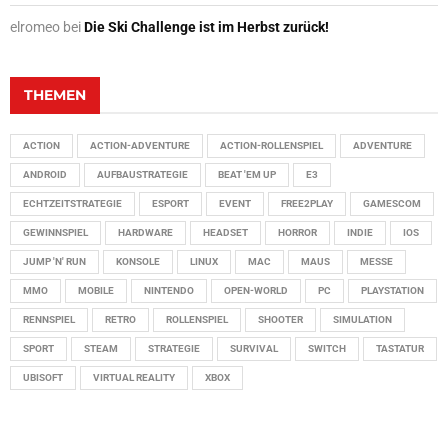
elromeo
bei
Die Ski Challenge ist im Herbst zurück!
THEMEN
ACTION
ACTION-ADVENTURE
ACTION-ROLLENSPIEL
ADVENTURE
ANDROID
AUFBAUSTRATEGIE
BEAT 'EM UP
E3
ECHTZEITSTRATEGIE
ESPORT
EVENT
FREE2PLAY
GAMESCOM
GEWINNSPIEL
HARDWARE
HEADSET
HORROR
INDIE
IOS
JUMP 'N' RUN
KONSOLE
LINUX
MAC
MAUS
MESSE
MMO
MOBILE
NINTENDO
OPEN-WORLD
PC
PLAYSTATION
RENNSPIEL
RETRO
ROLLENSPIEL
SHOOTER
SIMULATION
SPORT
STEAM
STRATEGIE
SURVIVAL
SWITCH
TASTATUR
UBISOFT
VIRTUAL REALITY
XBOX