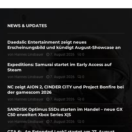
NEWS & UPDATES
Daedalic Entertainment zeigt neues
Erscheinungsbild und kündigt August-Showcase an
von
Hannes Linsbauer
7. August 2026
0
Expeditions: Samurai startet im Early Access auf
Steam
von
Hannes Linsbauer
7. August 2026
0
NC zeigt AION 2, CINDER CITY und Project Bonfire bei
der gamescom 2026
von
Hannes Linsbauer
7. August 2026
0
SANDISK Optimus SSDs starten im Handel – neue GX
C50 erweitert Xbox Series X|S
von
Hannes Linsbauer
7. August 2026
0
GTA 6: „An Extended Look“ startet am 27. August