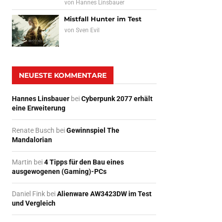
von
Hannes Linsbauer
Mistfall Hunter im Test
von
Sven Evil
NEUESTE KOMMENTARE
Hannes Linsbauer
bei
Cyberpunk 2077 erhält
eine Erweiterung
Renate Busch
bei
Gewinnspiel The
Mandalorian
Martin
bei
4 Tipps für den Bau eines
ausgewogenen (Gaming)-PCs
Daniel Fink
bei
Alienware AW3423DW im Test
und Vergleich