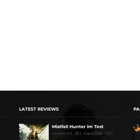
LATEST REVIEWS
PA
Mistfall Hunter im Test
von
Sven Evil
6. August 2026
0