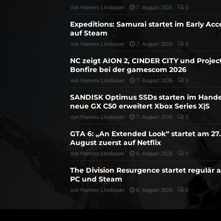
von
Hannes Linsbauer
7. August 2026
0
Expeditions: Samurai startet im Early Acc
auf Steam
von
Hannes Linsbauer
7. August 2026
0
NC zeigt AION 2, CINDER CITY und Projec
Bonfire bei der gamescom 2026
von
Hannes Linsbauer
7. August 2026
0
SANDISK Optimus SSDs starten im Hande
neue GX C50 erweitert Xbox Series X|S
von
Hannes Linsbauer
7. August 2026
0
GTA 6: „An Extended Look“ startet am 27.
August zuerst auf Netflix
von
Hannes Linsbauer
6. August 2026
0
The Division Resurgence startet regulär 
PC und Steam
von
Hannes Linsbauer
6. August 2026
0