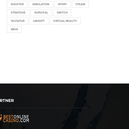
SHOOTER
SIMULATION
SPORT
STEAM
STRATEGIE
SURVIVAL
SWITCH
TASTATUR
UBISOFT
VIRTUAL REALITY
XBOX
RTNER