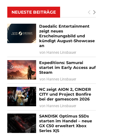
NEUESTE BEITRÄGE
Daedalic Entertainment
zeigt neues
Erscheinungsbild und
kündigt August-Showcase
an
von
Hannes Linsbauer
Expeditions: Samurai
startet im Early Access auf
Steam
von
Hannes Linsbauer
NC zeigt AION 2, CINDER
CITY und Project Bonfire
bei der gamescom 2026
von
Hannes Linsbauer
SANDISK Optimus SSDs
starten im Handel – neue
GX C50 erweitert Xbox
Series X|S