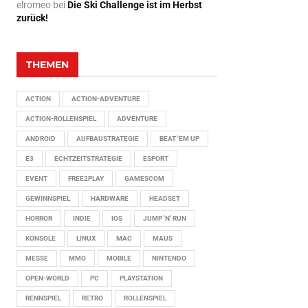
elromeo
bei
Die Ski Challenge ist im Herbst
zurück!
THEMEN
ACTION
ACTION-ADVENTURE
ACTION-ROLLENSPIEL
ADVENTURE
ANDROID
AUFBAUSTRATEGIE
BEAT 'EM UP
E3
ECHTZEITSTRATEGIE
ESPORT
EVENT
FREE2PLAY
GAMESCOM
GEWINNSPIEL
HARDWARE
HEADSET
HORROR
INDIE
IOS
JUMP 'N' RUN
KONSOLE
LINUX
MAC
MAUS
MESSE
MMO
MOBILE
NINTENDO
OPEN-WORLD
PC
PLAYSTATION
RENNSPIEL
RETRO
ROLLENSPIEL