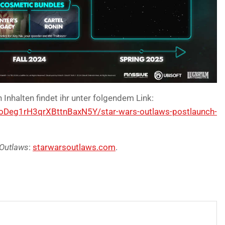
Inhalten findet ihr unter folgendem Link:
/3oDeg1rH3qrXBttnBaxN5Y/star-wars-outlaws-postlaunch-
 Outlaws
:
starwarsoutlaws.com
.