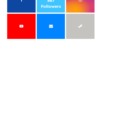
567
Followers