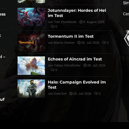
Sim
Jotunnslayer: Hordes of Hel
ess
Cas
im Test
von
Tom Steinbauer
4. August 2026
0
t
Tormentum II im Test
von
Martin Steiner
30. Juli 2026
0
l –
Echoes of Aincrad im Test
von
Tobias Hörstlhofer
28. Juli 2026
0
Halo: Campaign Evolved im
Test
von
Sven Evil
25. Juli 2026
0
auf