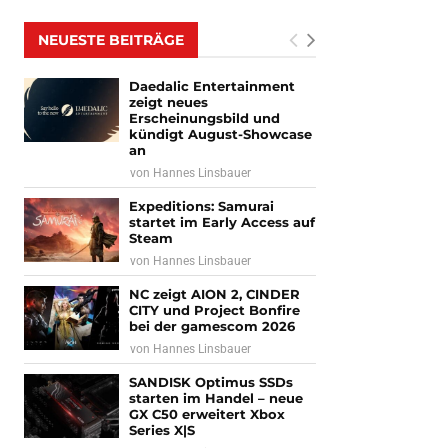
NEUESTE BEITRÄGE
Daedalic Entertainment
zeigt neues
Erscheinungsbild und
kündigt August-Showcase
an
von
Hannes Linsbauer
Expeditions: Samurai
startet im Early Access auf
Steam
von
Hannes Linsbauer
NC zeigt AION 2, CINDER
CITY und Project Bonfire
bei der gamescom 2026
von
Hannes Linsbauer
SANDISK Optimus SSDs
starten im Handel – neue
GX C50 erweitert Xbox
Series X|S