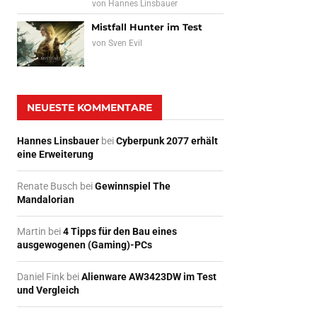
von
Hannes Linsbauer
Mistfall Hunter im Test
von
Sven Evil
NEUESTE KOMMENTARE
Hannes Linsbauer
bei
Cyberpunk 2077 erhält
eine Erweiterung
Renate Busch
bei
Gewinnspiel The
Mandalorian
Martin
bei
4 Tipps für den Bau eines
ausgewogenen (Gaming)-PCs
Daniel Fink
bei
Alienware AW3423DW im Test
und Vergleich