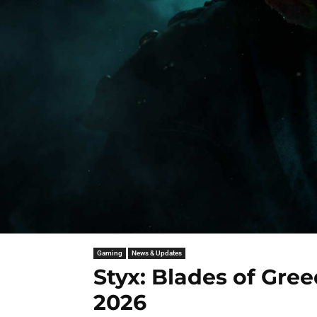
Gaming
News & Updates
Styx: Blades of Gre
2026