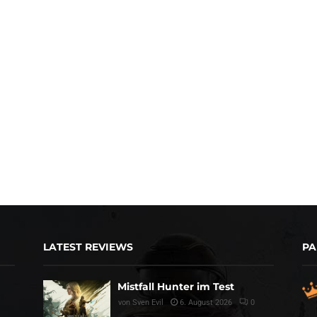
LATEST REVIEWS
PA
Mistfall Hunter im Test
von
Sven Evil
6. August 2026
0