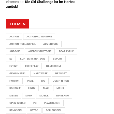
elromeo
bei
Die Ski Challenge ist im Herbst
zurück!
THEMEN
ACTION
ACTION-ADVENTURE
ACTION-ROLLENSPIEL
ADVENTURE
ANDROID
AUFBAUSTRATEGIE
BEAT 'EM UP
E3
ECHTZEITSTRATEGIE
ESPORT
EVENT
FREE2PLAY
GAMESCOM
GEWINNSPIEL
HARDWARE
HEADSET
HORROR
INDIE
IOS
JUMP 'N' RUN
KONSOLE
LINUX
MAC
MAUS
MESSE
MMO
MOBILE
NINTENDO
OPEN-WORLD
PC
PLAYSTATION
RENNSPIEL
RETRO
ROLLENSPIEL