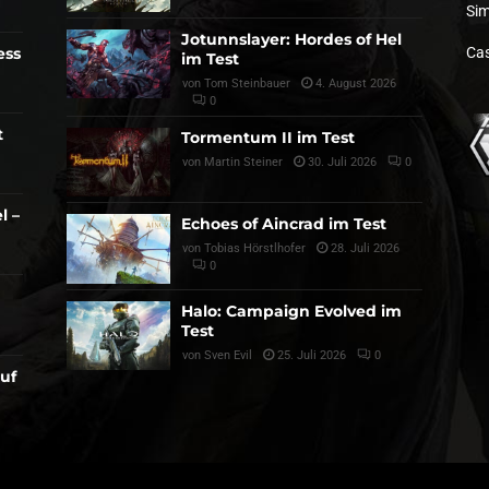
Sim
Jotunnslayer: Hordes of Hel
ess
Cas
im Test
von
Tom Steinbauer
4. August 2026
0
t
Tormentum II im Test
von
Martin Steiner
30. Juli 2026
0
l –
Echoes of Aincrad im Test
von
Tobias Hörstlhofer
28. Juli 2026
0
Halo: Campaign Evolved im
Test
von
Sven Evil
25. Juli 2026
0
auf