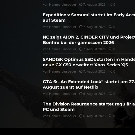
von
Hannes Linsbauer
7. August 2026
0
Expeditions: Samurai startet im Early Acc
auf Steam
von
Hannes Linsbauer
7. August 2026
0
NC zeigt AION 2, CINDER CITY und Projec
Bonfire bei der gamescom 2026
von
Hannes Linsbauer
7. August 2026
0
SANDISK Optimus SSDs starten im Hande
neue GX C50 erweitert Xbox Series X|S
von
Hannes Linsbauer
7. August 2026
0
GTA 6: „An Extended Look“ startet am 27.
August zuerst auf Netflix
von
Hannes Linsbauer
6. August 2026
0
The Division Resurgence startet regulär 
PC und Steam
von
Hannes Linsbauer
6. August 2026
0