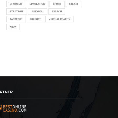
SHOOTER
SIMULATION
SPORT
STEAM
STRATEGIE
SURVIVAL
SWITCH
TASTATUR
UBISOFT
VIRTUAL REALITY
XBOX
RTNER