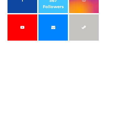
567
Followers