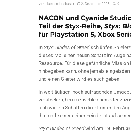
von
Hannes Linsbauer
2. Dezember 2025
0
NACON und Cyanide Studio
Teil der Styx-Reihe,
Styx: B
für Playstation 5, Xbox Ser
In
Styx: Blades of Greed
schlüpfen Spieler*i
dieses Mal einen neuen Schatz im Auge hat
Ressource. Für diese gefährliche Mission 
hinbegeben kann, ohne jemals eingeladen
und einen Gleiter wird es auch geben.
In weitläufigen, hoch aufragenden Umgebun
verstecken, herumzuschleichen oder zuzus
sich wie ein Schatten direkt unter den Au
ihm und keiner seiner Feinde ist auf seinen
Styx: Blades of Greed
wird am
19. Februar