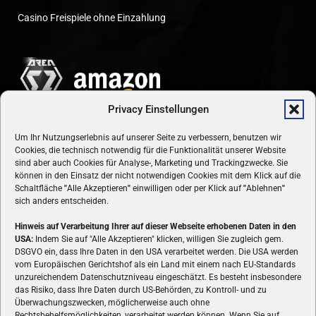
Casino Freispiele ohne Einzahlung
Privacy Einstellungen
Um Ihr Nutzungserlebnis auf unserer Seite zu verbessern, benutzen wir
Cookies, die technisch notwendig für die Funktionalität unserer Website
sind aber auch Cookies für Analyse-, Marketing und Trackingzwecke. Sie
können in den Einsatz der nicht notwendigen Cookies mit dem Klick auf die
Schaltfläche
"
Alle Akzeptieren
"
einwilligen oder per Klick auf
"
Ablehnen
"
sich anders entscheiden.
Hinweis auf Verarbeitung Ihrer auf dieser Webseite erhobenen Daten in den
USA:
Indem Sie auf "Alle Akzeptieren" klicken, willigen Sie zugleich gem.
ÜBER UNS
DSGVO ein, dass Ihre Daten in den USA verarbeitet werden. Die USA werden
vom Europäischen Gerichtshof als ein Land mit einem nach EU-Standards
VON GAMERN, FÜR GAMER! Gamers.at ist das älteste Online-
unzureichendem Datenschutzniveau eingeschätzt. Es besteht insbesondere
Spielemagazin Österreichs und bringt täglich aktuelle News,
das Risiko, dass Ihre Daten durch US-Behörden, zu Kontroll- und zu
Reviews und Videos zu PC- und Konsolenspielen, Gaming-
Überwachungszwecken, möglicherweise auch ohne
Hardware und aus der Welt des e-Sport's.
Rechtsbehelfsmöglichkeiten, verarbeitet werden können. Wenn Sie auf