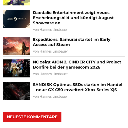
Daedalic Entertainment zeigt neues
Erscheinungsbild und kündigt August-
Showcase an
von
Hannes Linsbauer
Expeditions: Samurai startet im Early
Access auf Steam
von
Hannes Linsbauer
NC zeigt AION 2, CINDER CITY und Project
Bonfire bei der gamescom 2026
von
Hannes Linsbauer
SANDISK Optimus SSDs starten im Handel
– neue GX C50 erweitert Xbox Series X|S
von
Hannes Linsbauer
NEUESTE KOMMENTARE