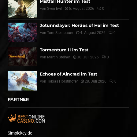
Mistfall Hunter im Test
von
Sven Evil
6. August 2026
0
Jotunnslayer: Hordes of Hel im Test
von
Tom Steinbauer
4. August 2026
0
Tormentum II im Test
von
Martin Steiner
30. Juli 2026
0
Echoes of Aincrad im Test
von
Tobias Hörstlhofer
28. Juli 2026
0
PARTNER
Simplekey.de