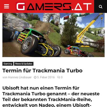
PRIMARY
MENU
Gaming
News & Updates
Termin für Trackmania Turbo
von
Hannes Linsbauer
5. Feber 2016
0
Ubisoft hat nun einen Termin für
Trackmania Turbo genannt – der neueste
Teil der bekannten TrackMania-Reihe,
entwickelt von Nadeo, einem Ubisoft-