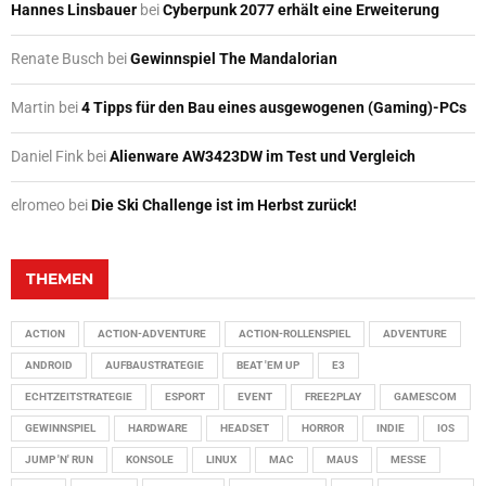
Hannes Linsbauer
bei
Cyberpunk 2077 erhält eine Erweiterung
Renate Busch
bei
Gewinnspiel The Mandalorian
Martin
bei
4 Tipps für den Bau eines ausgewogenen (Gaming)-PCs
Daniel Fink
bei
Alienware AW3423DW im Test und Vergleich
elromeo
bei
Die Ski Challenge ist im Herbst zurück!
THEMEN
ACTION
ACTION-ADVENTURE
ACTION-ROLLENSPIEL
ADVENTURE
ANDROID
AUFBAUSTRATEGIE
BEAT 'EM UP
E3
ECHTZEITSTRATEGIE
ESPORT
EVENT
FREE2PLAY
GAMESCOM
GEWINNSPIEL
HARDWARE
HEADSET
HORROR
INDIE
IOS
JUMP 'N' RUN
KONSOLE
LINUX
MAC
MAUS
MESSE