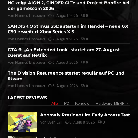
NC zeigt AION 2, CINDER CITY und Project Bonfire bei
der gamescom 2026
von
Hannes Linsbauer
7. August 2026
0
SANDISK Optimus SSDs starten im Handel – neue GX
C50 erweitert Xbox Series X|S
von
Hannes Linsbauer
7. August 2026
0
GTA 6: „An Extended Look“ startet am 27. August
zuerst auf Netflix
von
Hannes Linsbauer
6. August 2026
0
The Division Resurgence startet regulär auf PC und
Steam
von
Hannes Linsbauer
6. August 2026
0
LATEST REVIEWS
Alle
PC
Konsole
Hardware
MEHR
Anomaly President im Early Access Test
von
Sven Evil
8. August 2026
0