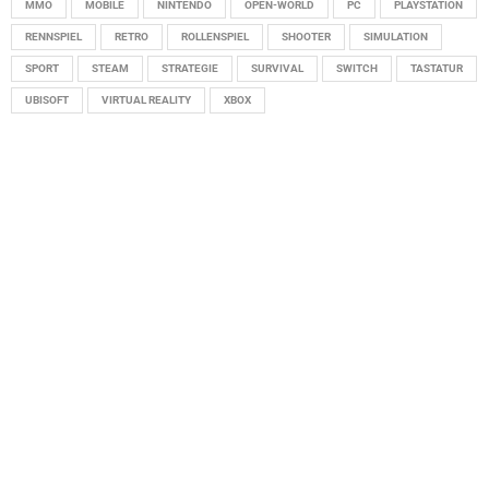
MMO
MOBILE
NINTENDO
OPEN-WORLD
PC
PLAYSTATION
RENNSPIEL
RETRO
ROLLENSPIEL
SHOOTER
SIMULATION
SPORT
STEAM
STRATEGIE
SURVIVAL
SWITCH
TASTATUR
UBISOFT
VIRTUAL REALITY
XBOX