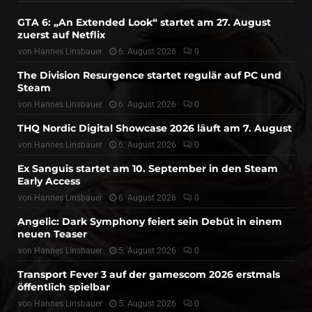
GTA 6: „An Extended Look“ startet am 27. August
zuerst auf Netflix
von
Hannes Linsbauer
6. August 2026
0
The Division Resurgence startet regulär auf PC und
Steam
von
Hannes Linsbauer
6. August 2026
0
THQ Nordic Digital Showcase 2026 läuft am 7. August
von
Hannes Linsbauer
6. August 2026
0
Ex Sanguis startet am 10. September in den Steam
Early Access
von
Hannes Linsbauer
6. August 2026
0
Angelic: Dark Symphony feiert sein Debüt in einem
neuen Teaser
von
Hannes Linsbauer
5. August 2026
0
Transport Fever 3 auf der gamescom 2026 erstmals
öffentlich spielbar
von
Hannes Linsbauer
5. August 2026
0