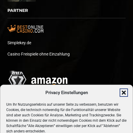
PARTNER
Simplekey.de
Casino Freispiele ohne Einzahlung
Privacy Einstellungen
Um Ihr Nutzungserlebnis auf unserer Seite zu verbessern, benutzen wir
Cookies, die technisch notwendig für die Funktionalität unserer Website
sind aber auch Cookies für Analyse-, Marketing und Trackingzwecke. Sie
können in den Einsatz der nicht notwendigen Cookies mit dem Klick auf die
Schaltfläche
"
Alle Akzeptieren
"
einwilligen oder per Klick auf
"
Ablehnen
"
sich anders entscheiden.