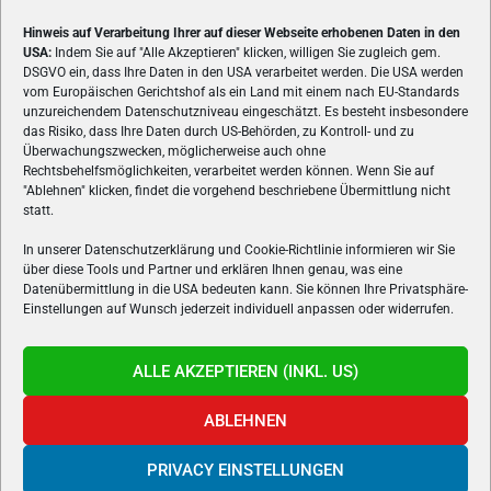
Hinweis auf Verarbeitung Ihrer auf dieser Webseite erhobenen Daten in den
USA:
Indem Sie auf "Alle Akzeptieren" klicken, willigen Sie zugleich gem.
ÜBER UNS
DSGVO ein, dass Ihre Daten in den USA verarbeitet werden. Die USA werden
vom Europäischen Gerichtshof als ein Land mit einem nach EU-Standards
VON GAMERN, FÜR GAMER! Gamers.at ist das älteste Online-
unzureichendem Datenschutzniveau eingeschätzt. Es besteht insbesondere
Spielemagazin Österreichs und bringt täglich aktuelle News,
das Risiko, dass Ihre Daten durch US-Behörden, zu Kontroll- und zu
Reviews und Videos zu PC- und Konsolenspielen, Gaming-
Überwachungszwecken, möglicherweise auch ohne
Rechtsbehelfsmöglichkeiten, verarbeitet werden können. Wenn Sie auf
Hardware und aus der Welt des e-Sport's.
"Ablehnen" klicken, findet die vorgehend beschriebene Übermittlung nicht
statt.
Schreib uns:
redaktion@gamers.at
In unserer Datenschutzerklärung und Cookie-Richtlinie informieren wir Sie
über diese Tools und Partner und erklären Ihnen genau, was eine
FOLGE UNS
Datenübermittlung in die USA bedeuten kann. Sie können Ihre Privatsphäre-
Einstellungen auf Wunsch jederzeit individuell anpassen oder widerrufen.
ALLE AKZEPTIEREN (INKL. US)
ABLEHNEN
PRIVACY EINSTELLUNGEN