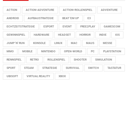
ACTION
ACTION-ADVENTURE
ACTION-ROLLENSPIEL
ADVENTURE
ANDROID
AUFBAUSTRATEGIE
BEAT 'EM UP
E3
ECHTZEITSTRATEGIE
ESPORT
EVENT
FREE2PLAY
GAMESCOM
GEWINNSPIEL
HARDWARE
HEADSET
HORROR
INDIE
IOS
JUMP 'N' RUN
KONSOLE
LINUX
MAC
MAUS
MESSE
MMO
MOBILE
NINTENDO
OPEN-WORLD
PC
PLAYSTATION
RENNSPIEL
RETRO
ROLLENSPIEL
SHOOTER
SIMULATION
SPORT
STEAM
STRATEGIE
SURVIVAL
SWITCH
TASTATUR
UBISOFT
VIRTUAL REALITY
XBOX