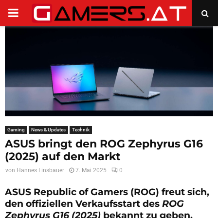
PRIMARY
MENU
Gaming
News & Updates
Technik
ASUS bringt den ROG Zephyrus G16
(2025) auf den Markt
von
Hannes Linsbauer
7. Mai 2025
0
ASUS Republic of Gamers (ROG) freut sich,
den offiziellen Verkaufsstart des
ROG
Zephyrus G16 (2025)
bekannt zu geben.