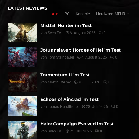
LATEST REVIEWS
Alle
PC
Konsole
Hardware
MEHR
Mistfall Hunter im Test
von
Sven Evil
6. August 2026
0
Jotunnslayer: Hordes of Hel im Test
von
Tom Steinbauer
4. August 2026
0
Tormentum II im Test
von
Martin Steiner
30. Juli 2026
0
Echoes of Aincrad im Test
von
Tobias Hörstlhofer
28. Juli 2026
0
Halo: Campaign Evolved im Test
von
Sven Evil
25. Juli 2026
0