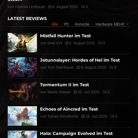
von
Hannes Linsbauer
6. August 2026
0
LATEST REVIEWS
Alle
PC
Konsole
Hardware
MEHR
Mistfall Hunter im Test
von
Sven Evil
6. August 2026
0
Jotunnslayer: Hordes of Hel im Test
von
Tom Steinbauer
4. August 2026
0
Tormentum II im Test
von
Martin Steiner
30. Juli 2026
0
Echoes of Aincrad im Test
von
Tobias Hörstlhofer
28. Juli 2026
0
Halo: Campaign Evolved im Test