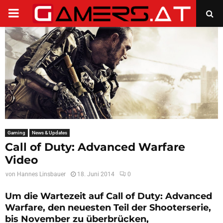
PRIMARY
MENU
Gaming
News & Updates
Call of Duty: Advanced Warfare
Video
von
Hannes Linsbauer
18. Juni 2014
0
Um die Wartezeit auf Call of Duty: Advanced
Warfare, den neuesten Teil der Shooterserie,
bis November zu überbrücken,