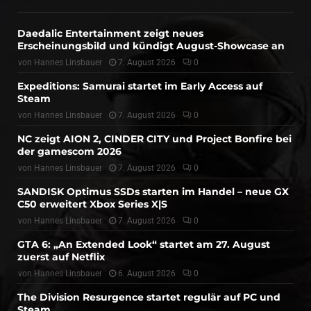
Daedalic Entertainment zeigt neues
Erscheinungsbild und kündigt August-Showcase an
von
Hannes Linsbauer
7. August 2026
0
Expeditions: Samurai startet im Early Access auf
Steam
von
Hannes Linsbauer
7. August 2026
0
NC zeigt AION 2, CINDER CITY und Project Bonfire bei
der gamescom 2026
von
Hannes Linsbauer
7. August 2026
0
SANDISK Optimus SSDs starten im Handel – neue GX
C50 erweitert Xbox Series X|S
von
Hannes Linsbauer
7. August 2026
0
GTA 6: „An Extended Look“ startet am 27. August
zuerst auf Netflix
von
Hannes Linsbauer
6. August 2026
0
The Division Resurgence startet regulär auf PC und
Steam