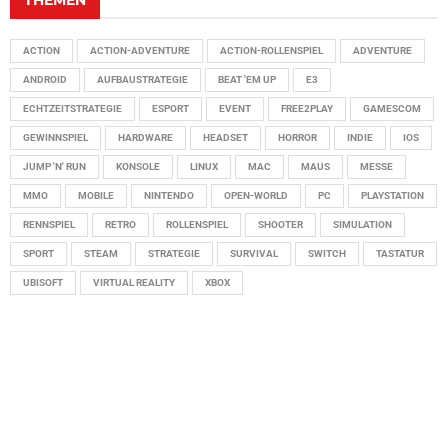
ACTION
ACTION-ADVENTURE
ACTION-ROLLENSPIEL
ADVENTURE
ANDROID
AUFBAUSTRATEGIE
BEAT 'EM UP
E3
ECHTZEITSTRATEGIE
ESPORT
EVENT
FREE2PLAY
GAMESCOM
GEWINNSPIEL
HARDWARE
HEADSET
HORROR
INDIE
IOS
JUMP 'N' RUN
KONSOLE
LINUX
MAC
MAUS
MESSE
MMO
MOBILE
NINTENDO
OPEN-WORLD
PC
PLAYSTATION
RENNSPIEL
RETRO
ROLLENSPIEL
SHOOTER
SIMULATION
SPORT
STEAM
STRATEGIE
SURVIVAL
SWITCH
TASTATUR
UBISOFT
VIRTUAL REALITY
XBOX