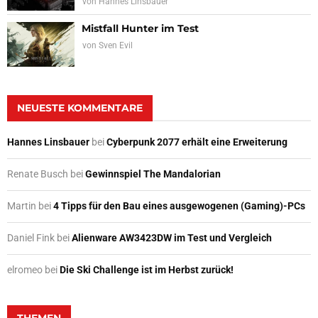
von
Hannes Linsbauer
Mistfall Hunter im Test
von
Sven Evil
NEUESTE KOMMENTARE
Hannes Linsbauer
bei
Cyberpunk 2077 erhält eine Erweiterung
Renate Busch
bei
Gewinnspiel The Mandalorian
Martin
bei
4 Tipps für den Bau eines ausgewogenen (Gaming)-PCs
Daniel Fink
bei
Alienware AW3423DW im Test und Vergleich
elromeo
bei
Die Ski Challenge ist im Herbst zurück!
THEMEN