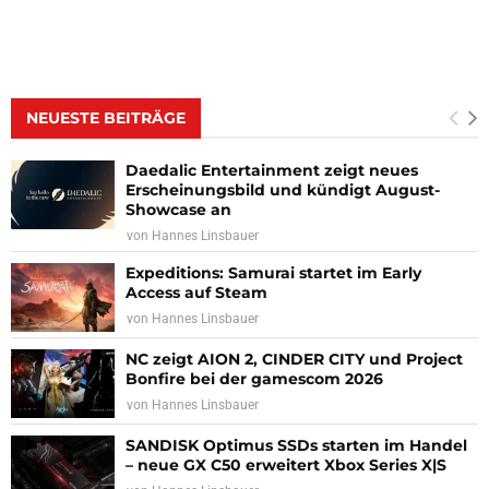
NEUESTE BEITRÄGE
Daedalic Entertainment zeigt neues
Erscheinungsbild und kündigt August-
Showcase an
von
Hannes Linsbauer
Expeditions: Samurai startet im Early
Access auf Steam
von
Hannes Linsbauer
NC zeigt AION 2, CINDER CITY und Project
Bonfire bei der gamescom 2026
von
Hannes Linsbauer
SANDISK Optimus SSDs starten im Handel
– neue GX C50 erweitert Xbox Series X|S