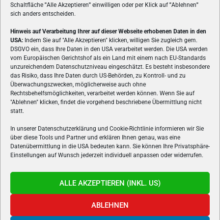
Schaltfläche
"
Alle Akzeptieren
"
einwilligen oder per Klick auf
"
Ablehnen
"
sich anders entscheiden.
Hinweis auf Verarbeitung Ihrer auf dieser Webseite erhobenen Daten in den
USA:
Indem Sie auf "Alle Akzeptieren" klicken, willigen Sie zugleich gem.
ÜBER UNS
DSGVO ein, dass Ihre Daten in den USA verarbeitet werden. Die USA werden
vom Europäischen Gerichtshof als ein Land mit einem nach EU-Standards
VON GAMERN, FÜR GAMER! Gamers.at ist das älteste Online-
unzureichendem Datenschutzniveau eingeschätzt. Es besteht insbesondere
Spielemagazin Österreichs und bringt täglich aktuelle News,
das Risiko, dass Ihre Daten durch US-Behörden, zu Kontroll- und zu
Reviews und Videos zu PC- und Konsolenspielen, Gaming-
Überwachungszwecken, möglicherweise auch ohne
Rechtsbehelfsmöglichkeiten, verarbeitet werden können. Wenn Sie auf
Hardware und aus der Welt des e-Sport's.
"Ablehnen" klicken, findet die vorgehend beschriebene Übermittlung nicht
statt.
Schreib uns:
redaktion@gamers.at
In unserer Datenschutzerklärung und Cookie-Richtlinie informieren wir Sie
über diese Tools und Partner und erklären Ihnen genau, was eine
FOLGE UNS
Datenübermittlung in die USA bedeuten kann. Sie können Ihre Privatsphäre-
Einstellungen auf Wunsch jederzeit individuell anpassen oder widerrufen.
ALLE AKZEPTIEREN (INKL. US)
ABLEHNEN