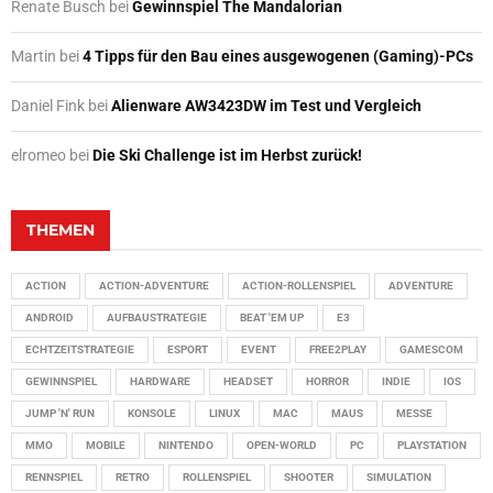
Renate Busch
bei
Gewinnspiel The Mandalorian
Martin
bei
4 Tipps für den Bau eines ausgewogenen (Gaming)-PCs
Daniel Fink
bei
Alienware AW3423DW im Test und Vergleich
elromeo
bei
Die Ski Challenge ist im Herbst zurück!
THEMEN
ACTION
ACTION-ADVENTURE
ACTION-ROLLENSPIEL
ADVENTURE
ANDROID
AUFBAUSTRATEGIE
BEAT 'EM UP
E3
ECHTZEITSTRATEGIE
ESPORT
EVENT
FREE2PLAY
GAMESCOM
GEWINNSPIEL
HARDWARE
HEADSET
HORROR
INDIE
IOS
JUMP 'N' RUN
KONSOLE
LINUX
MAC
MAUS
MESSE
MMO
MOBILE
NINTENDO
OPEN-WORLD
PC
PLAYSTATION
RENNSPIEL
RETRO
ROLLENSPIEL
SHOOTER
SIMULATION