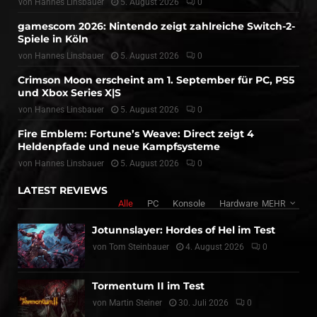
von
Hannes Linsbauer
5. August 2026
0
gamescom 2026: Nintendo zeigt zahlreiche Switch-2-
Spiele in Köln
von
Hannes Linsbauer
5. August 2026
0
Crimson Moon erscheint am 1. September für PC, PS5
und Xbox Series X|S
von
Hannes Linsbauer
5. August 2026
0
Fire Emblem: Fortune’s Weave: Direct zeigt 4
Heldenpfade und neue Kampfsysteme
von
Hannes Linsbauer
5. August 2026
0
LATEST REVIEWS
Alle
PC
Konsole
Hardware
MEHR
Jotunnslayer: Hordes of Hel im Test
von
Tom Steinbauer
4. August 2026
0
Tormentum II im Test
von
Martin Steiner
30. Juli 2026
0