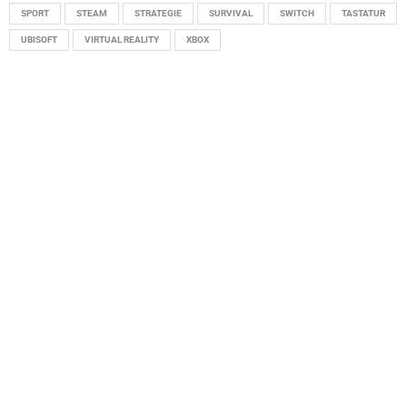
SPORT
STEAM
STRATEGIE
SURVIVAL
SWITCH
TASTATUR
UBISOFT
VIRTUAL REALITY
XBOX