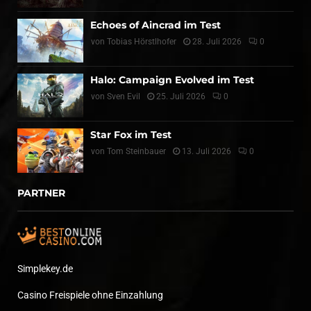
Echoes of Aincrad im Test
von
Tobias Hörstlhofer
28. Juli 2026
0
Halo: Campaign Evolved im Test
von
Sven Evil
25. Juli 2026
0
Star Fox im Test
von
Tom Steinbauer
13. Juli 2026
0
PARTNER
Simplekey.de
Casino Freispiele ohne Einzahlung