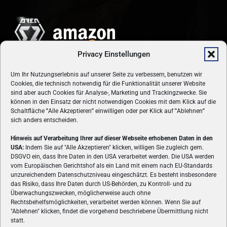
Privacy Einstellungen
Um Ihr Nutzungserlebnis auf unserer Seite zu verbessern, benutzen wir
Cookies, die technisch notwendig für die Funktionalität unserer Website
sind aber auch Cookies für Analyse-, Marketing und Trackingzwecke. Sie
können in den Einsatz der nicht notwendigen Cookies mit dem Klick auf die
Schaltfläche
"
Alle Akzeptieren
"
einwilligen oder per Klick auf
"
Ablehnen
"
sich anders entscheiden.
Hinweis auf Verarbeitung Ihrer auf dieser Webseite erhobenen Daten in den
USA:
Indem Sie auf "Alle Akzeptieren" klicken, willigen Sie zugleich gem.
ÜBER UNS
DSGVO ein, dass Ihre Daten in den USA verarbeitet werden. Die USA werden
vom Europäischen Gerichtshof als ein Land mit einem nach EU-Standards
VON GAMERN, FÜR GAMER! Gamers.at ist das älteste Online-
unzureichendem Datenschutzniveau eingeschätzt. Es besteht insbesondere
Spielemagazin Österreichs und bringt täglich aktuelle News,
das Risiko, dass Ihre Daten durch US-Behörden, zu Kontroll- und zu
Reviews und Videos zu PC- und Konsolenspielen, Gaming-
Überwachungszwecken, möglicherweise auch ohne
Rechtsbehelfsmöglichkeiten, verarbeitet werden können. Wenn Sie auf
Hardware und aus der Welt des e-Sport's.
"Ablehnen" klicken, findet die vorgehend beschriebene Übermittlung nicht
statt.
Schreib uns:
redaktion@gamers.at