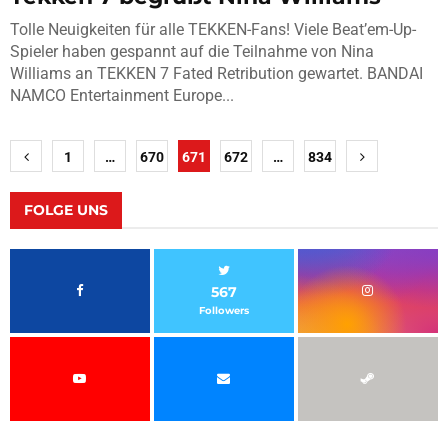
Tolle Neuigkeiten für alle TEKKEN-Fans! Viele Beat’em-Up-
Spieler haben gespannt auf die Teilnahme von Nina
Williams an TEKKEN 7 Fated Retribution gewartet. BANDAI
NAMCO Entertainment Europe...
Seitennummerierung
1
…
670
671
672
…
834
der
Beiträge
FOLGE UNS
567
Followers