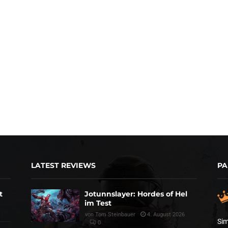
LATEST REVIEWS
PA
t
Jotunnslayer: Hordes of Hel
im Test
von
Tom Steinbauer
4. August 2026
Sim
0