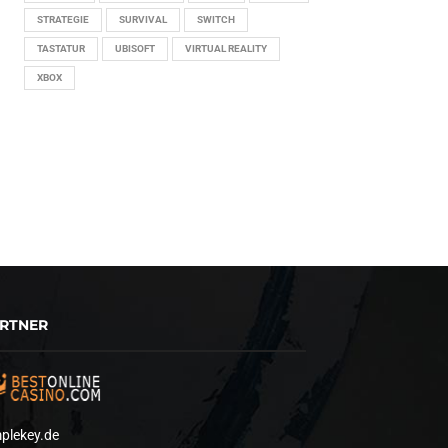
STRATEGIE
SURVIVAL
SWITCH
TASTATUR
UBISOFT
VIRTUAL REALITY
XBOX
RTNER
plekey.de