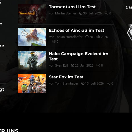
6
Tormentum II im Test
Cas
von
Martin Steiner
30. Juli 2026
0
t
Echoes of Aincrad im Test
von
Tobias Hörstlhofer
28. Juli 2026
0
he
Halo: Campaign Evolved im
Test
von
Sven Evil
25. Juli 2026
0
r
Star Fox im Test
von
Tom Steinbauer
13. Juli 2026
0
gt
ER UNS