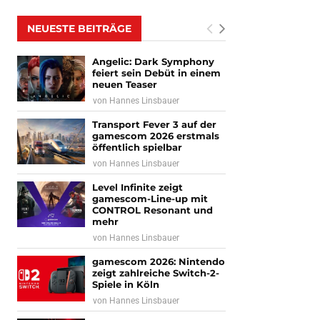
NEUESTE BEITRÄGE
Angelic: Dark Symphony
feiert sein Debüt in einem
neuen Teaser
von
Hannes Linsbauer
Transport Fever 3 auf der
gamescom 2026 erstmals
öffentlich spielbar
von
Hannes Linsbauer
Level Infinite zeigt
gamescom-Line-up mit
CONTROL Resonant und
mehr
von
Hannes Linsbauer
gamescom 2026: Nintendo
zeigt zahlreiche Switch-2-
Spiele in Köln
von
Hannes Linsbauer