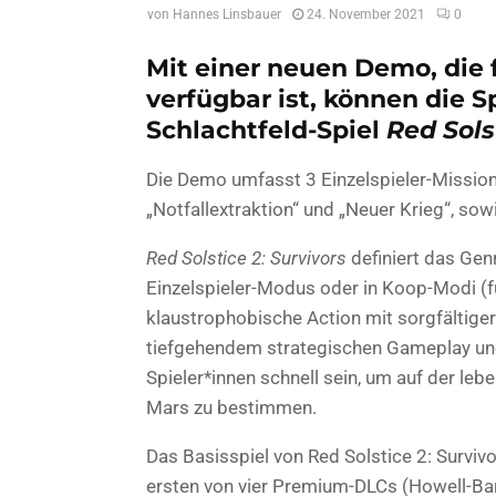
von
Hannes Linsbauer
24. November 2021
0
Mit einer neuen Demo, die 
verfügbar ist, können die S
Schlachtfeld-Spiel
Red Sols
Die Demo umfasst 3 Einzelspieler-Mission
„Notfallextraktion“ und „Neuer Krieg“, sow
Red Solstice 2: Survivors
definiert das Gen
Einzelspieler-Modus oder in Koop-Modi (fü
klaustrophobische Action mit sorgfältiger
tiefgehendem strategischen Gameplay u
Spieler*innen schnell sein, um auf der le
Mars zu bestimmen.
Das Basisspiel von Red Solstice 2: Surviv
ersten von vier Premium-DLCs (Howell-Barre