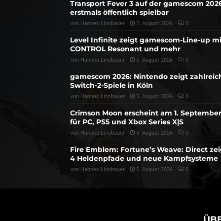
Transport Fever 3 auf der gamescom 202
erstmals öffentlich spielbar
von
Hannes Linsbauer
5. August 2026
0
Level Infinite zeigt gamescom-Line-up mi
CONTROL Resonant und mehr
von
Hannes Linsbauer
5. August 2026
0
gamescom 2026: Nintendo zeigt zahlreic
Switch-2-Spiele in Köln
von
Hannes Linsbauer
5. August 2026
0
Crimson Moon erscheint am 1. Septembe
für PC, PS5 und Xbox Series X|S
von
Hannes Linsbauer
5. August 2026
0
Fire Emblem: Fortune’s Weave: Direct zei
4 Heldenpfade und neue Kampfsysteme
von
Hannes Linsbauer
5. August 2026
0
ÜB