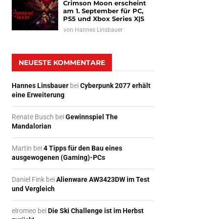
Crimson Moon erscheint
am 1. September für PC,
PS5 und Xbox Series X|S
von
Hannes Linsbauer
NEUESTE KOMMENTARE
Hannes Linsbauer
bei
Cyberpunk 2077 erhält
eine Erweiterung
Renate Busch
bei
Gewinnspiel The
Mandalorian
Martin
bei
4 Tipps für den Bau eines
ausgewogenen (Gaming)-PCs
Daniel Fink
bei
Alienware AW3423DW im Test
und Vergleich
elromeo
bei
Die Ski Challenge ist im Herbst