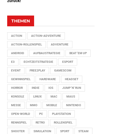
zurück!
THEMEN
ACTION
ACTION-ADVENTURE
ACTION-ROLLENSPIEL
ADVENTURE
ANDROID
AUFBAUSTRATEGIE
BEAT 'EM UP
E3
ECHTZEITSTRATEGIE
ESPORT
EVENT
FREE2PLAY
GAMESCOM
GEWINNSPIEL
HARDWARE
HEADSET
HORROR
INDIE
IOS
JUMP 'N' RUN
KONSOLE
LINUX
MAC
MAUS
MESSE
MMO
MOBILE
NINTENDO
OPEN-WORLD
PC
PLAYSTATION
RENNSPIEL
RETRO
ROLLENSPIEL
SHOOTER
SIMULATION
SPORT
STEAM