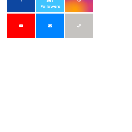
567
Followers