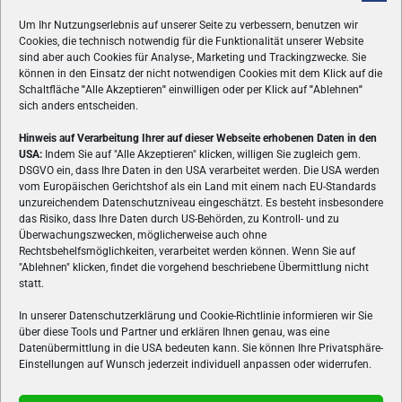
Um Ihr Nutzungserlebnis auf unserer Seite zu verbessern, benutzen wir
Cookies, die technisch notwendig für die Funktionalität unserer Website
sind aber auch Cookies für Analyse-, Marketing und Trackingzwecke. Sie
können in den Einsatz der nicht notwendigen Cookies mit dem Klick auf die
Schaltfläche
"
Alle Akzeptieren
"
einwilligen oder per Klick auf
"
Ablehnen
"
sich anders entscheiden.
Hinweis auf Verarbeitung Ihrer auf dieser Webseite erhobenen Daten in den
USA:
Indem Sie auf "Alle Akzeptieren" klicken, willigen Sie zugleich gem.
ÜBER UNS
DSGVO ein, dass Ihre Daten in den USA verarbeitet werden. Die USA werden
vom Europäischen Gerichtshof als ein Land mit einem nach EU-Standards
VON GAMERN, FÜR GAMER! Gamers.at ist das älteste Online-
unzureichendem Datenschutzniveau eingeschätzt. Es besteht insbesondere
Spielemagazin Österreichs und bringt täglich aktuelle News,
das Risiko, dass Ihre Daten durch US-Behörden, zu Kontroll- und zu
Reviews und Videos zu PC- und Konsolenspielen, Gaming-
Überwachungszwecken, möglicherweise auch ohne
Rechtsbehelfsmöglichkeiten, verarbeitet werden können. Wenn Sie auf
Hardware und aus der Welt des e-Sport's.
"Ablehnen" klicken, findet die vorgehend beschriebene Übermittlung nicht
statt.
Schreib uns:
redaktion@gamers.at
In unserer Datenschutzerklärung und Cookie-Richtlinie informieren wir Sie
über diese Tools und Partner und erklären Ihnen genau, was eine
FOLGE UNS
Datenübermittlung in die USA bedeuten kann. Sie können Ihre Privatsphäre-
Einstellungen auf Wunsch jederzeit individuell anpassen oder widerrufen.