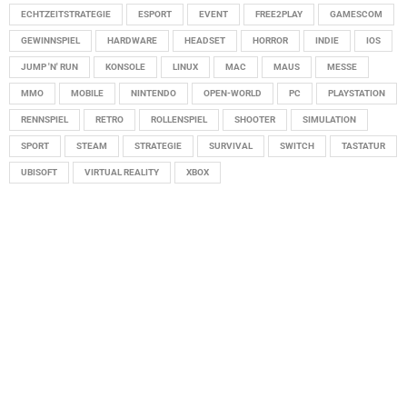
ECHTZEITSTRATEGIE
ESPORT
EVENT
FREE2PLAY
GAMESCOM
GEWINNSPIEL
HARDWARE
HEADSET
HORROR
INDIE
IOS
JUMP 'N' RUN
KONSOLE
LINUX
MAC
MAUS
MESSE
MMO
MOBILE
NINTENDO
OPEN-WORLD
PC
PLAYSTATION
RENNSPIEL
RETRO
ROLLENSPIEL
SHOOTER
SIMULATION
SPORT
STEAM
STRATEGIE
SURVIVAL
SWITCH
TASTATUR
UBISOFT
VIRTUAL REALITY
XBOX