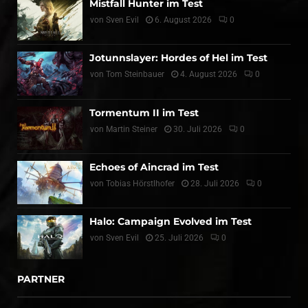
Mistfall Hunter im Test
von
Sven Evil
6. August 2026
0
Jotunnslayer: Hordes of Hel im Test
von
Tom Steinbauer
4. August 2026
0
Tormentum II im Test
von
Martin Steiner
30. Juli 2026
0
Echoes of Aincrad im Test
von
Tobias Hörstlhofer
28. Juli 2026
0
Halo: Campaign Evolved im Test
von
Sven Evil
25. Juli 2026
0
PARTNER