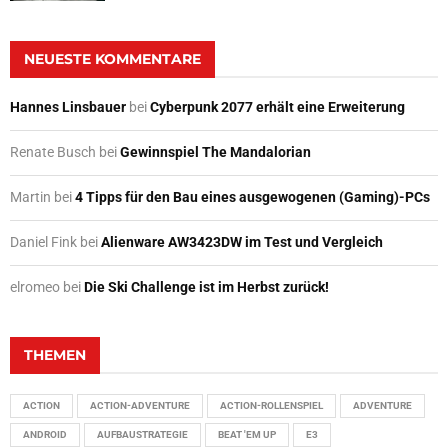
NEUESTE KOMMENTARE
Hannes Linsbauer
bei
Cyberpunk 2077 erhält eine Erweiterung
Renate Busch
bei
Gewinnspiel The Mandalorian
Martin
bei
4 Tipps für den Bau eines ausgewogenen (Gaming)-PCs
Daniel Fink
bei
Alienware AW3423DW im Test und Vergleich
elromeo
bei
Die Ski Challenge ist im Herbst zurück!
THEMEN
ACTION
ACTION-ADVENTURE
ACTION-ROLLENSPIEL
ADVENTURE
ANDROID
AUFBAUSTRATEGIE
BEAT 'EM UP
E3