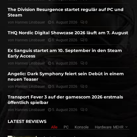
The Division Resurgence startet regulär auf PC und
Steam
von
Hannes Linsbauer
6. August 2026
0
THQ Nordic Digital Showcase 2026 läuft am 7. August
von
Hannes Linsbauer
6. August 2026
0
Ex Sanguis startet am 10. September in den Steam
Early Access
von
Hannes Linsbauer
6. August 2026
0
Angelic: Dark Symphony feiert sein Debüt in einem
neuen Teaser
von
Hannes Linsbauer
5. August 2026
0
Transport Fever 3 auf der gamescom 2026 erstmals
öffentlich spielbar
von
Hannes Linsbauer
5. August 2026
0
LATEST REVIEWS
Alle
PC
Konsole
Hardware
MEHR