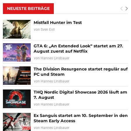
NEUESTE BEITRÄGE
Mistfall Hunter im Test
von
Sven Evil
GTA 6: „An Extended Look“ startet am 27.
August zuerst auf Netflix
von
Hannes Linsbauer
The Division Resurgence startet regulär auf
PC und Steam
von
Hannes Linsbauer
THQ Nordic Digital Showcase 2026 läuft am
7. August
von
Hannes Linsbauer
Ex Sanguis startet am 10. September in den
Steam Early Access
von
Hannes Linsbauer