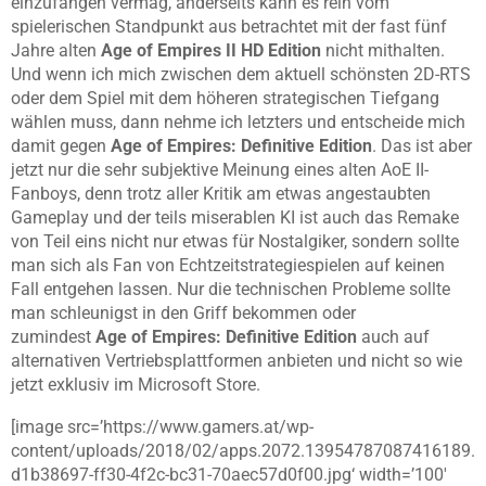
einzufangen vermag, anderseits kann es rein vom
spielerischen Standpunkt aus betrachtet mit der fast fünf
Jahre alten
Age of Empires II HD Edition
nicht mithalten.
Und wenn ich mich zwischen dem aktuell schönsten 2D-RTS
oder dem Spiel mit dem höheren strategischen Tiefgang
wählen muss, dann nehme ich letzters und entscheide mich
damit gegen
Age of Empires: Definitive Edition
. Das ist aber
jetzt nur die sehr subjektive Meinung eines alten AoE II-
Fanboys, denn trotz aller Kritik am etwas angestaubten
Gameplay und der teils miserablen KI ist auch das Remake
von Teil eins nicht nur etwas für Nostalgiker, sondern sollte
man sich als Fan von Echtzeitstrategiespielen auf keinen
Fall entgehen lassen. Nur die technischen Probleme sollte
man schleunigst in den Griff bekommen oder
zumindest
Age of Empires: Definitive Edition
auch auf
alternativen Vertriebsplattformen anbieten und nicht so wie
jetzt exklusiv im Microsoft Store.
[image src=’https://www.gamers.at/wp-
content/uploads/2018/02/apps.2072.13954787087416189.
d1b38697-ff30-4f2c-bc31-70aec57d0f00.jpg‘ width=’100′