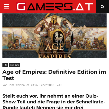
PRIMARY
MENU
PC
Reviews
Age of Empires: Definitive Edition im
Test
von
Tom Steinbauer
26. Feber 2018
0
Stellt euch vor, ihr nehmt an einer Quiz-
Show Teil und die Frage in der Schnellrate-
Runde lautet: Nennen sie mir drei