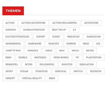
THEMEN
ACTION
ACTION-ADVENTURE
ACTION-ROLLENSPIEL
ADVENTURE
ANDROID
AUFBAUSTRATEGIE
BEAT 'EM UP
E3
ECHTZEITSTRATEGIE
ESPORT
EVENT
FREE2PLAY
GAMESCOM
GEWINNSPIEL
HARDWARE
HEADSET
HORROR
INDIE
IOS
JUMP 'N' RUN
KONSOLE
LINUX
MAC
MAUS
MESSE
MMO
MOBILE
NINTENDO
OPEN-WORLD
PC
PLAYSTATION
RENNSPIEL
RETRO
ROLLENSPIEL
SHOOTER
SIMULATION
SPORT
STEAM
STRATEGIE
SURVIVAL
SWITCH
TASTATUR
UBISOFT
VIRTUAL REALITY
XBOX