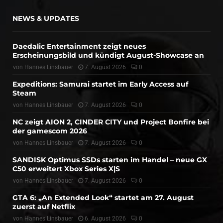
NEWS & UPDATES
Daedalic Entertainment zeigt neues
Erscheinungsbild und kündigt August-Showcase an
von
Hannes Linsbauer
7. August 2026
0
Expeditions: Samurai startet im Early Access auf
Steam
von
Hannes Linsbauer
7. August 2026
0
NC zeigt AION 2, CINDER CITY und Project Bonfire bei
der gamescom 2026
von
Hannes Linsbauer
7. August 2026
0
SANDISK Optimus SSDs starten im Handel – neue GX
C50 erweitert Xbox Series X|S
von
Hannes Linsbauer
7. August 2026
0
GTA 6: „An Extended Look“ startet am 27. August
zuerst auf Netflix
von
Hannes Linsbauer
6. August 2026
0