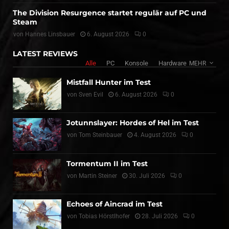
The Division Resurgence startet regulär auf PC und
Steam
von
Hannes Linsbauer
6. August 2026
0
LATEST REVIEWS
Alle
PC
Konsole
Hardware
MEHR
Mistfall Hunter im Test
von
Sven Evil
6. August 2026
0
Jotunnslayer: Hordes of Hel im Test
von
Tom Steinbauer
4. August 2026
0
Tormentum II im Test
von
Martin Steiner
30. Juli 2026
0
Echoes of Aincrad im Test
von
Tobias Hörstlhofer
28. Juli 2026
0