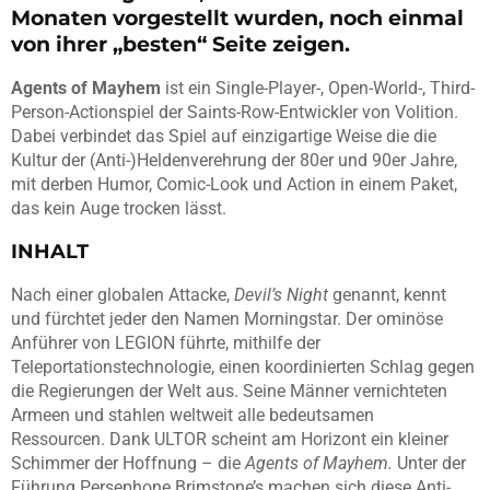
Monaten vorgestellt wurden, noch einmal
von ihrer „besten“ Seite zeigen.
Agents of Mayhem
ist ein Single-Player-, Open-World-, Third-
Person-Actionspiel der Saints-Row-Entwickler von Volition.
Dabei verbindet das Spiel auf einzigartige Weise die die
Kultur der (Anti-)Heldenverehrung der 80er und 90er Jahre,
mit derben Humor, Comic-Look und Action in einem Paket,
das kein Auge trocken lässt.
INHALT
Nach einer globalen Attacke,
Devil’s Night
genannt, kennt
und fürchtet jeder den Namen Morningstar. Der ominöse
Anführer von LEGION führte, mithilfe der
Teleportationstechnologie, einen koordinierten Schlag gegen
die Regierungen der Welt aus. Seine Männer vernichteten
Armeen und stahlen weltweit alle bedeutsamen
Ressourcen. Dank ULTOR scheint am Horizont ein kleiner
Schimmer der Hoffnung – die
Agents of Mayhem.
Unter der
Führung Persephone Brimstone’s machen sich diese Anti-