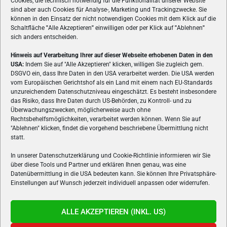
Cookies, die technisch notwendig für die Funktionalität unserer Website
sind aber auch Cookies für Analyse-, Marketing und Trackingzwecke. Sie
können in den Einsatz der nicht notwendigen Cookies mit dem Klick auf die
Schaltfläche
"
Alle Akzeptieren
"
einwilligen oder per Klick auf
"
Ablehnen
"
sich anders entscheiden.
Hinweis auf Verarbeitung Ihrer auf dieser Webseite erhobenen Daten in den
USA:
Indem Sie auf "Alle Akzeptieren" klicken, willigen Sie zugleich gem.
ÜBER UNS
DSGVO ein, dass Ihre Daten in den USA verarbeitet werden. Die USA werden
vom Europäischen Gerichtshof als ein Land mit einem nach EU-Standards
VON GAMERN, FÜR GAMER! Gamers.at ist das älteste Online-
unzureichendem Datenschutzniveau eingeschätzt. Es besteht insbesondere
Spielemagazin Österreichs und bringt täglich aktuelle News,
das Risiko, dass Ihre Daten durch US-Behörden, zu Kontroll- und zu
Reviews und Videos zu PC- und Konsolenspielen, Gaming-
Überwachungszwecken, möglicherweise auch ohne
Rechtsbehelfsmöglichkeiten, verarbeitet werden können. Wenn Sie auf
Hardware und aus der Welt des e-Sport's.
"Ablehnen" klicken, findet die vorgehend beschriebene Übermittlung nicht
statt.
Schreib uns:
redaktion@gamers.at
In unserer Datenschutzerklärung und Cookie-Richtlinie informieren wir Sie
über diese Tools und Partner und erklären Ihnen genau, was eine
FOLGE UNS
Datenübermittlung in die USA bedeuten kann. Sie können Ihre Privatsphäre-
Einstellungen auf Wunsch jederzeit individuell anpassen oder widerrufen.
ALLE AKZEPTIEREN (INKL. US)