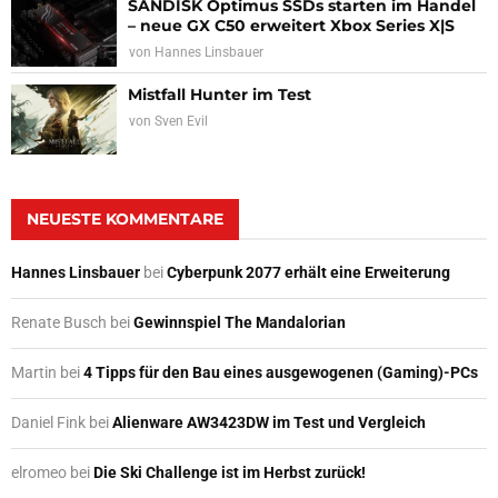
SANDISK Optimus SSDs starten im Handel
– neue GX C50 erweitert Xbox Series X|S
von
Hannes Linsbauer
Mistfall Hunter im Test
von
Sven Evil
NEUESTE KOMMENTARE
Hannes Linsbauer
bei
Cyberpunk 2077 erhält eine Erweiterung
Renate Busch
bei
Gewinnspiel The Mandalorian
Martin
bei
4 Tipps für den Bau eines ausgewogenen (Gaming)-PCs
Daniel Fink
bei
Alienware AW3423DW im Test und Vergleich
elromeo
bei
Die Ski Challenge ist im Herbst zurück!