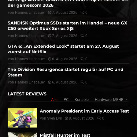
der gamescom 2026
von
Hannes Linsbauer
7. August 2026
0
SANDISK Optimus SSDs starten im Handel – neue GX
C50 erweitert Xbox Series X|S
von
Hannes Linsbauer
7. August 2026
0
GTA 6: „An Extended Look“ startet am 27. August
zuerst auf Netflix
von
Hannes Linsbauer
6. August 2026
0
The Division Resurgence startet regulär auf PC und
Steam
von
Hannes Linsbauer
6. August 2026
0
LATEST REVIEWS
Alle
PC
Konsole
Hardware
MEHR
Anomaly President im Early Access Test
von
Sven Evil
8. August 2026
0
Mistfall Hunter im Test