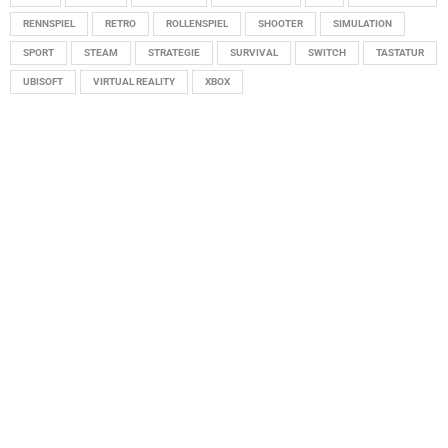
RENNSPIEL
RETRO
ROLLENSPIEL
SHOOTER
SIMULATION
SPORT
STEAM
STRATEGIE
SURVIVAL
SWITCH
TASTATUR
UBISOFT
VIRTUAL REALITY
XBOX