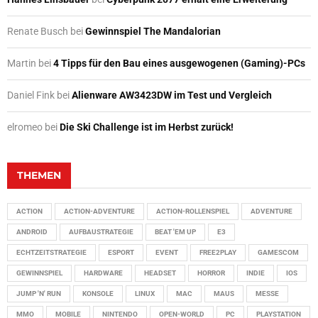
Renate Busch
bei
Gewinnspiel The Mandalorian
Martin
bei
4 Tipps für den Bau eines ausgewogenen (Gaming)-PCs
Daniel Fink
bei
Alienware AW3423DW im Test und Vergleich
elromeo
bei
Die Ski Challenge ist im Herbst zurück!
THEMEN
ACTION
ACTION-ADVENTURE
ACTION-ROLLENSPIEL
ADVENTURE
ANDROID
AUFBAUSTRATEGIE
BEAT 'EM UP
E3
ECHTZEITSTRATEGIE
ESPORT
EVENT
FREE2PLAY
GAMESCOM
GEWINNSPIEL
HARDWARE
HEADSET
HORROR
INDIE
IOS
JUMP 'N' RUN
KONSOLE
LINUX
MAC
MAUS
MESSE
MMO
MOBILE
NINTENDO
OPEN-WORLD
PC
PLAYSTATION