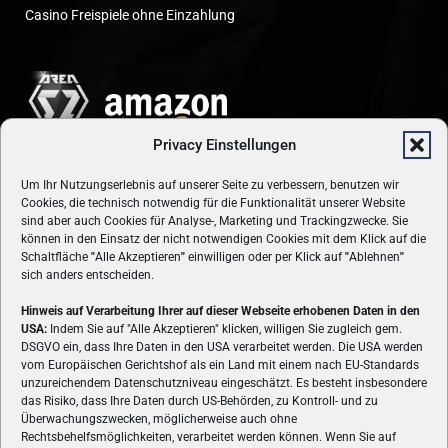
Casino Freispiele ohne Einzahlung
Privacy Einstellungen
Um Ihr Nutzungserlebnis auf unserer Seite zu verbessern, benutzen wir
Cookies, die technisch notwendig für die Funktionalität unserer Website
sind aber auch Cookies für Analyse-, Marketing und Trackingzwecke. Sie
können in den Einsatz der nicht notwendigen Cookies mit dem Klick auf die
Schaltfläche
"
Alle Akzeptieren
"
einwilligen oder per Klick auf
"
Ablehnen
"
sich anders entscheiden.
Hinweis auf Verarbeitung Ihrer auf dieser Webseite erhobenen Daten in den
USA:
Indem Sie auf "Alle Akzeptieren" klicken, willigen Sie zugleich gem.
ÜBER UNS
DSGVO ein, dass Ihre Daten in den USA verarbeitet werden. Die USA werden
vom Europäischen Gerichtshof als ein Land mit einem nach EU-Standards
VON GAMERN, FÜR GAMER! Gamers.at ist das älteste Online-
unzureichendem Datenschutzniveau eingeschätzt. Es besteht insbesondere
Spielemagazin Österreichs und bringt täglich aktuelle News,
das Risiko, dass Ihre Daten durch US-Behörden, zu Kontroll- und zu
Reviews und Videos zu PC- und Konsolenspielen, Gaming-
Überwachungszwecken, möglicherweise auch ohne
Rechtsbehelfsmöglichkeiten, verarbeitet werden können. Wenn Sie auf
Hardware und aus der Welt des e-Sport's.