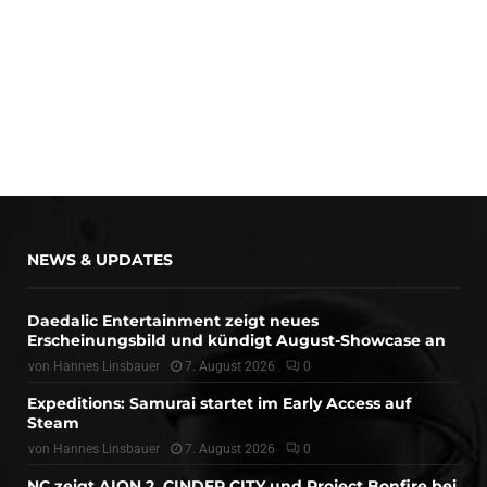
NEWS & UPDATES
Daedalic Entertainment zeigt neues
Erscheinungsbild und kündigt August-Showcase an
von
Hannes Linsbauer
7. August 2026
0
Expeditions: Samurai startet im Early Access auf
Steam
von
Hannes Linsbauer
7. August 2026
0
NC zeigt AION 2, CINDER CITY und Project Bonfire bei