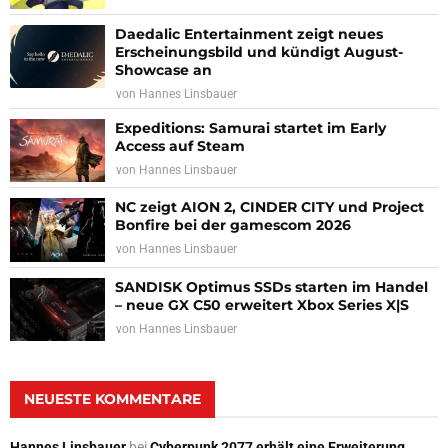
Daedalic Entertainment zeigt neues
Erscheinungsbild und kündigt August-
Showcase an
von
Hannes Linsbauer
Expeditions: Samurai startet im Early
Access auf Steam
von
Hannes Linsbauer
NC zeigt AION 2, CINDER CITY und Project
Bonfire bei der gamescom 2026
von
Hannes Linsbauer
SANDISK Optimus SSDs starten im Handel
– neue GX C50 erweitert Xbox Series X|S
von
Hannes Linsbauer
NEUESTE KOMMENTARE
Hannes Linsbauer
bei
Cyberpunk 2077 erhält eine Erweiterung