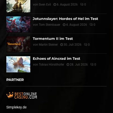
von
Sven Evil
6. August 2026
0
Jotunnslayer: Hordes of Hel im Test
von
Tom Steinbauer
4. August 2026
0
Tormentum II im Test
von
Martin Steiner
30. Juli 2026
0
Echoes of Aincrad im Test
von
Tobias Hörstlhofer
28. Juli 2026
0
PARTNER
Simplekey.de