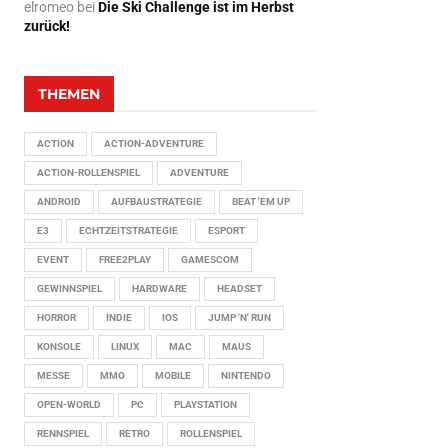
elromeo
bei
Die Ski Challenge ist im Herbst
zurück!
THEMEN
ACTION
ACTION-ADVENTURE
ACTION-ROLLENSPIEL
ADVENTURE
ANDROID
AUFBAUSTRATEGIE
BEAT 'EM UP
E3
ECHTZEITSTRATEGIE
ESPORT
EVENT
FREE2PLAY
GAMESCOM
GEWINNSPIEL
HARDWARE
HEADSET
HORROR
INDIE
IOS
JUMP 'N' RUN
KONSOLE
LINUX
MAC
MAUS
MESSE
MMO
MOBILE
NINTENDO
OPEN-WORLD
PC
PLAYSTATION
RENNSPIEL
RETRO
ROLLENSPIEL