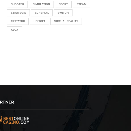
SHOOTER
SIMULATION
SPORT
STEAM
STRATEGIE
SURVIVAL
SWITCH
TASTATUR
UBISOFT
VIRTUAL REALITY
XBOX
RTNER