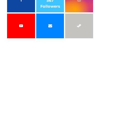
567
Followers