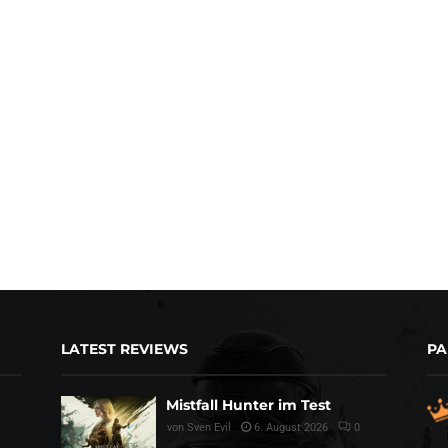
LATEST REVIEWS
PA
Mistfall Hunter im Test
von
Sven Evil
6. August 2026
0