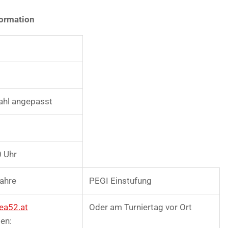
formation
ahl angepasst
0 Uhr
Jahre
PEGI Einstufung
ea52.at
Oder am Turniertag vor Ort
en: