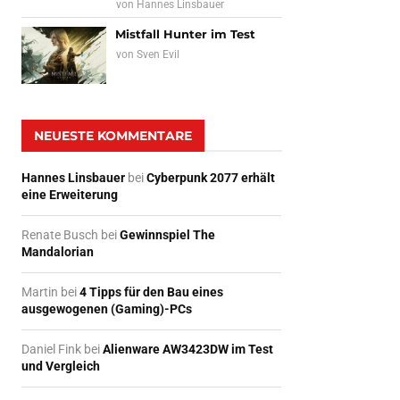
von
Hannes Linsbauer
Mistfall Hunter im Test
von
Sven Evil
NEUESTE KOMMENTARE
Hannes Linsbauer
bei
Cyberpunk 2077 erhält
eine Erweiterung
Renate Busch
bei
Gewinnspiel The
Mandalorian
Martin
bei
4 Tipps für den Bau eines
ausgewogenen (Gaming)-PCs
Daniel Fink
bei
Alienware AW3423DW im Test
und Vergleich