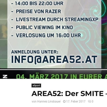
eSport
AREA52: Der SMITE 
von
Hannes Linsbauer
17. Feber 2017
0