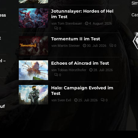
Sim
Jotunnslayer: Hordes of Hel
ess
Cas
im Test
von
Tom Steinbauer
4. August 2026
0
t
Tormentum II im Test
von
Martin Steiner
30. Juli 2026
0
l –
Echoes of Aincrad im Test
von
Tobias Hörstlhofer
28. Juli 2026
0
Halo: Campaign Evolved im
Test
von
Sven Evil
25. Juli 2026
0
auf