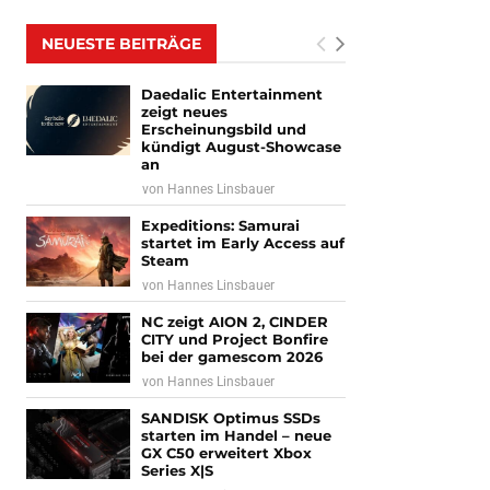
NEUESTE BEITRÄGE
Daedalic Entertainment
zeigt neues
Erscheinungsbild und
kündigt August-Showcase
an
von
Hannes Linsbauer
Expeditions: Samurai
startet im Early Access auf
Steam
von
Hannes Linsbauer
NC zeigt AION 2, CINDER
CITY und Project Bonfire
bei der gamescom 2026
von
Hannes Linsbauer
SANDISK Optimus SSDs
starten im Handel – neue
GX C50 erweitert Xbox
Series X|S