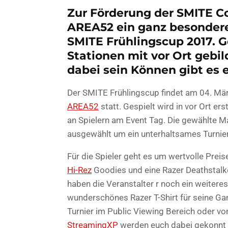
Zur Förderung der SMITE C
AREA52 ein ganz besonderes
SMITE Frühlingscup 2017. G
Stationen mit vor Ort gebil
dabei sein Können gibt es 
Der SMITE Frühlingscup findet am 04. März 
AREA52
statt. Gespielt wird in vor Ort er
an Spielern am Event Tag. Die gewählte 
ausgewählt um ein unterhaltsames Turnier
Für die Spieler geht es um wertvolle Pre
Hi-Rez
Goodies und eine Razer Deathstalke
haben die Veranstalter r noch ein weiteres
wunderschönes Razer T-Shirt für seine Ga
Turnier im Public Viewing Bereich oder v
StreamingXP
werden euch dabei gekonnt 