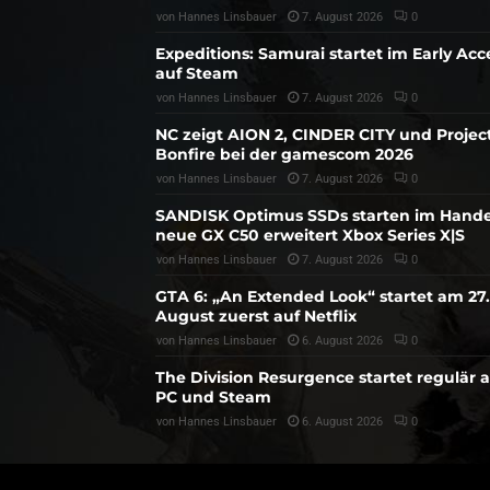
von
Hannes Linsbauer
7. August 2026
0
Expeditions: Samurai startet im Early Acc
auf Steam
von
Hannes Linsbauer
7. August 2026
0
NC zeigt AION 2, CINDER CITY und Projec
Bonfire bei der gamescom 2026
von
Hannes Linsbauer
7. August 2026
0
SANDISK Optimus SSDs starten im Hande
neue GX C50 erweitert Xbox Series X|S
von
Hannes Linsbauer
7. August 2026
0
GTA 6: „An Extended Look“ startet am 27.
August zuerst auf Netflix
von
Hannes Linsbauer
6. August 2026
0
The Division Resurgence startet regulär 
PC und Steam
von
Hannes Linsbauer
6. August 2026
0